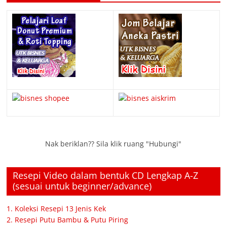
Nak beriklan?? Sila klik ruang "Hubungi"
Resepi Video dalam bentuk CD Lengkap A-Z
(sesuai untuk beginner/advance)
1. Koleksi Resepi 13 Jenis Kek
2. Resepi Putu Bambu & Putu Piring