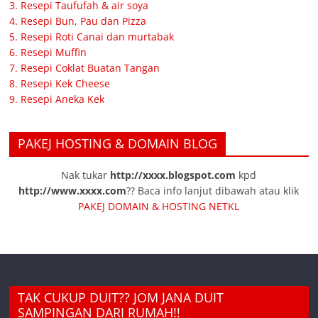
3. Resepi Taufufah & air soya
4. Resepi Bun, Pau dan Pizza
5. Resepi Roti Canai dan murtabak
6. Resepi Muffin
7. Resepi Coklat Buatan Tangan
8. Resepi Kek Cheese
9. Resepi Aneka Kek
PAKEJ HOSTING & DOMAIN BLOG
Nak tukar
http://xxxx.blogspot.com
kpd
http://www.xxxx.com
?? Baca info lanjut dibawah atau klik
PAKEJ DOMAIN & HOSTING NETKL
TAK CUKUP DUIT?? JOM JANA DUIT
SAMPINGAN DARI RUMAH!!