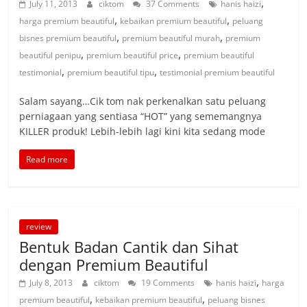
,
July 11, 2013
ciktom
37 Comments
hanis haizi
,
,
harga premium beautiful
kebaikan premium beautiful
peluang
,
,
bisnes premium beautiful
premium beautiful murah
premium
,
,
beautiful penipu
premium beautiful price
premium beautiful
,
,
testimonial
premium beautiful tipu
testimonial premium beautiful
Salam sayang…Cik tom nak perkenalkan satu peluang
perniagaan yang sentiasa “HOT” yang sememangnya
KILLER produk! Lebih-lebih lagi kini kita sedang mode
Read more
review
Bentuk Badan Cantik dan Sihat
dengan Premium Beautiful
,
July 8, 2013
ciktom
19 Comments
hanis haizi
harga
,
,
premium beautiful
kebaikan premium beautiful
peluang bisnes