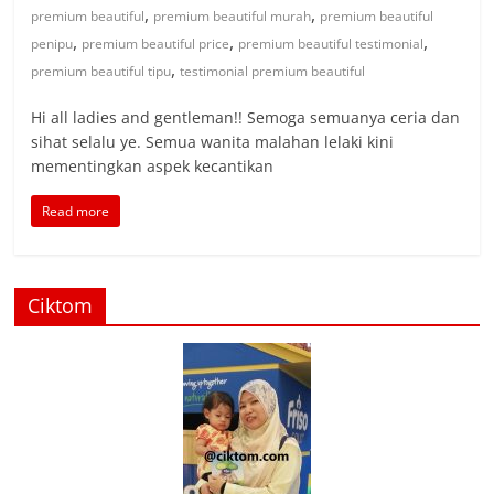
,
,
premium beautiful
premium beautiful murah
premium beautiful
,
,
,
penipu
premium beautiful price
premium beautiful testimonial
,
premium beautiful tipu
testimonial premium beautiful
Hi all ladies and gentleman!! Semoga semuanya ceria dan
sihat selalu ye. Semua wanita malahan lelaki kini
mementingkan aspek kecantikan
Read more
Ciktom