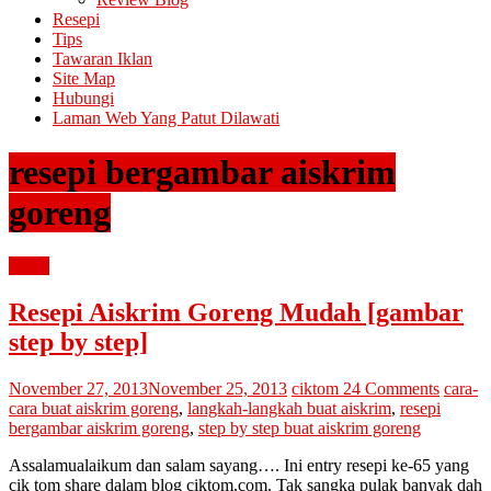
Resepi
Tips
Tawaran Iklan
Site Map
Hubungi
Laman Web Yang Patut Dilawati
resepi bergambar aiskrim
goreng
resepi
Resepi Aiskrim Goreng Mudah [gambar
step by step]
November 27, 2013
November 25, 2013
ciktom
24 Comments
cara-
cara buat aiskrim goreng
,
langkah-langkah buat aiskrim
,
resepi
bergambar aiskrim goreng
,
step by step buat aiskrim goreng
Assalamualaikum dan salam sayang…. Ini entry resepi ke-65 yang
cik tom share dalam blog ciktom.com. Tak sangka pulak banyak dah