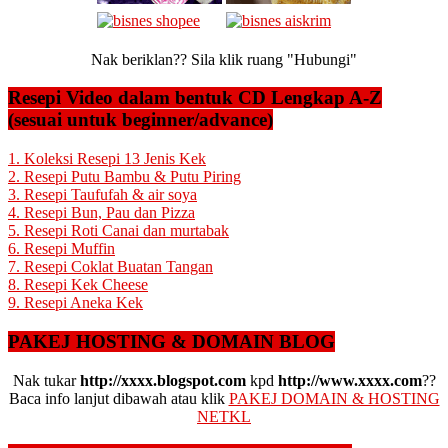
Nak beriklan?? Sila klik ruang "Hubungi"
Resepi Video dalam bentuk CD Lengkap A-Z
(sesuai untuk beginner/advance)
1. Koleksi Resepi 13 Jenis Kek
2. Resepi Putu Bambu & Putu Piring
3. Resepi Taufufah & air soya
4. Resepi Bun, Pau dan Pizza
5. Resepi Roti Canai dan murtabak
6. Resepi Muffin
7. Resepi Coklat Buatan Tangan
8. Resepi Kek Cheese
9. Resepi Aneka Kek
PAKEJ HOSTING & DOMAIN BLOG
Nak tukar
http://xxxx.blogspot.com
kpd
http://www.xxxx.com
??
Baca info lanjut dibawah atau klik
PAKEJ DOMAIN & HOSTING
NETKL