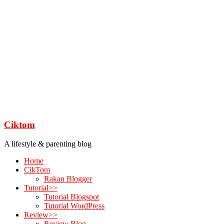
Ciktom
A lifestyle & parenting blog
Home
CikTom
Rakan Blogger
Tutorial>>
Tutorial Blogspot
Tutorial WordPress
Review>>
Review Blog