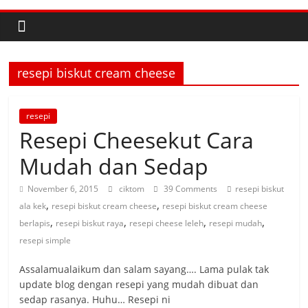
resepi biskut cream cheese
resepi
Resepi Cheesekut Cara
Mudah dan Sedap
November 6, 2015
ciktom
39 Comments
resepi biskut
,
,
ala kek
resepi biskut cream cheese
resepi biskut cream cheese
,
,
,
,
berlapis
resepi biskut raya
resepi cheese leleh
resepi mudah
resepi simple
Assalamualaikum dan salam sayang…. Lama pulak tak
update blog dengan resepi yang mudah dibuat dan
sedap rasanya. Huhu… Resepi ni