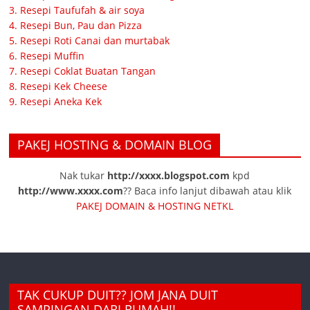
3. Resepi Taufufah & air soya
4. Resepi Bun, Pau dan Pizza
5. Resepi Roti Canai dan murtabak
6. Resepi Muffin
7. Resepi Coklat Buatan Tangan
8. Resepi Kek Cheese
9. Resepi Aneka Kek
PAKEJ HOSTING & DOMAIN BLOG
Nak tukar
http://xxxx.blogspot.com
kpd
http://www.xxxx.com
?? Baca info lanjut dibawah atau klik
PAKEJ DOMAIN & HOSTING NETKL
TAK CUKUP DUIT?? JOM JANA DUIT
SAMPINGAN DARI RUMAH!!