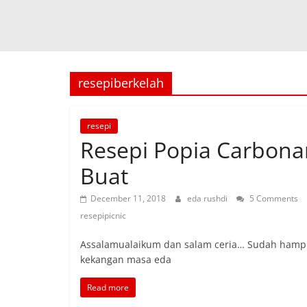
resepiberkelah
resepi
Resepi Popia Carbona
Buat
December 11, 2018
eda rushdi
5 Comments
resepipicnic
Assalamualaikum dan salam ceria… Sudah hampir 
kekangan masa eda
Read more