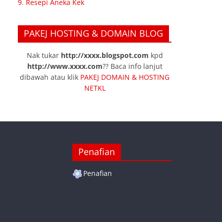
9. Resepi Aneka Kek
PAKEJ HOSTING & DOMAIN BLOG
Nak tukar
http://xxxx.blogspot.com
kpd
http://www.xxxx.com
?? Baca info lanjut
dibawah atau klik
PAKEJ DOMAIN & HOSTING
NETKL
Penafian
Penafian