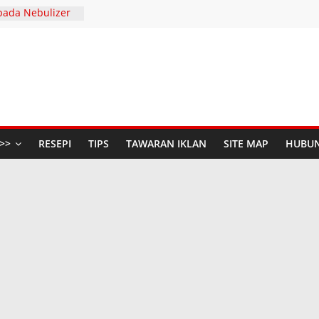
pada Nebulizer
Dengan Diffenz
SERIES AND
 S
447H / 2026
aya Anda di The
udio Baru di
n Raya dengan
>>
RESEPI
TIPS
TAWARAN IKLAN
SITE MAP
HUBUN