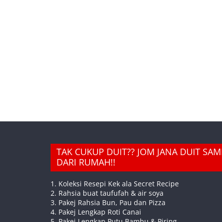
TAK CUKUP DUIT?? JOM JANA DUIT SA
DARI RUMAH!!
1. Koleksi Resepi Kek ala Secret Recipe
2. Rahsia buat taufufah & air soya
3. Pakej Rahsia Bun, Pau dan Pizza
4. Pakej Lengkap Roti Canai
5. Pakej Lengkap Putu Bambu & Piring