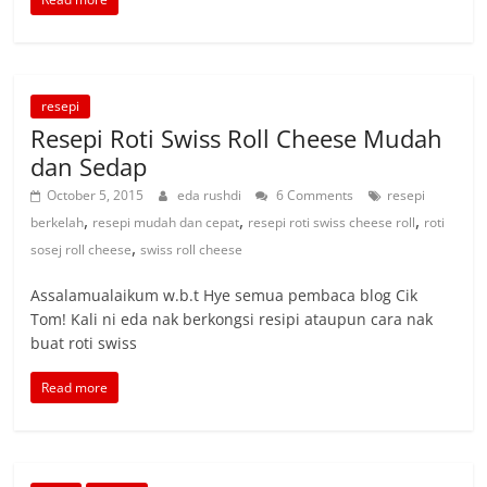
resepi
Resepi Roti Swiss Roll Cheese Mudah
dan Sedap
October 5, 2015
eda rushdi
6 Comments
resepi
,
,
,
berkelah
resepi mudah dan cepat
resepi roti swiss cheese roll
roti
,
sosej roll cheese
swiss roll cheese
Assalamualaikum w.b.t Hye semua pembaca blog Cik
Tom! Kali ni eda nak berkongsi resipi ataupun cara nak
buat roti swiss
Read more