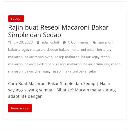
resepi
Rajin buat Resepi Macaroni Bakar
Simple dan Sedap
July 20, 2020
eda rushdi
0 Comments
macaroni
,
,
,
bakar prego
macaroni cheese bakar
makaroni bakar bertelur
,
,
makaroni bakar tanpa oven
resep makaroni bakar keju
resepi
,
,
makaroni bakar azie kitchen
resepi makaroni bakar azlina ina
resepi
,
makaroni bakar chef wan
resepi makaroni bakar telur
Cara Buat Macaroni Bakar Simple dan Sedap | Haiiii
sayang- sayang semua… Sihat ke? Macam mana korang
adapt life dengan
Read more