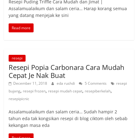
Resepi Puding Triffle Cara Mudah dan Jimat |
Assalamualaikum dan salam ceria… Harap korang semua
yang datang menjejak ke sini
Read more
resepi
Resepi Popia Carbonara Cara Mudah
Cepat Je Nak Buat
December 11, 2018
eda rushdi
5 Comments
resepi
,
,
,
,
bujang
resepi frozen
resepi mudah cepat
resepiberkelah
resepipicnic
Assalamualaikum dan salam ceria… Sudah hampir 2
tahun eda tak kongsikan resepi di blog ciktom oleh sebab
kekangan masa eda
Read more