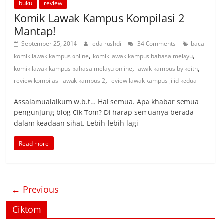
buku
review
Komik Lawak Kampus Kompilasi 2
Mantap!
September 25, 2014
eda rushdi
34 Comments
baca
,
,
komik lawak kampus online
komik lawak kampus bahasa melayu
,
,
komik lawak kampus bahasa melayu online
lawak kampus by keith
,
review kompilasi lawak kampus 2
review lawak kampus jilid kedua
Assalamualaikum w.b.t… Hai semua. Apa khabar semua
pengunjung blog Cik Tom? Di harap semuanya berada
dalam keadaan sihat. Lebih-lebih lagi
Read more
← Previous
Ciktom