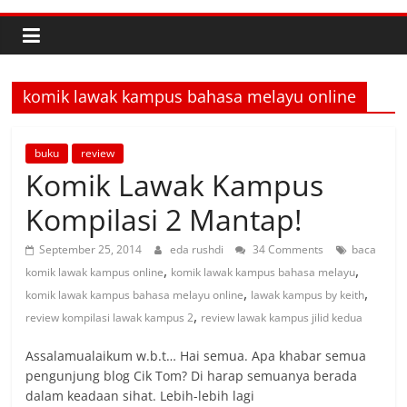
komik lawak kampus bahasa melayu online
buku
review
Komik Lawak Kampus
Kompilasi 2 Mantap!
September 25, 2014
eda rushdi
34 Comments
baca
,
,
komik lawak kampus online
komik lawak kampus bahasa melayu
,
,
komik lawak kampus bahasa melayu online
lawak kampus by keith
,
review kompilasi lawak kampus 2
review lawak kampus jilid kedua
Assalamualaikum w.b.t… Hai semua. Apa khabar semua
pengunjung blog Cik Tom? Di harap semuanya berada
dalam keadaan sihat. Lebih-lebih lagi