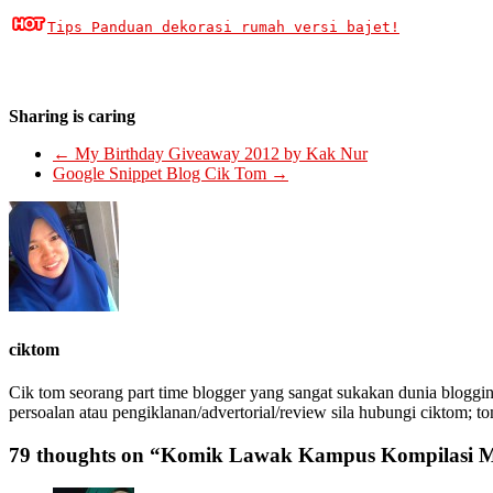
Tips Panduan dekorasi rumah versi bajet!
Sharing is caring
←
My Birthday Giveaway 2012 by Kak Nur
Google Snippet Blog Cik Tom
→
ciktom
Cik tom seorang part time blogger yang sangat sukakan dunia bloggin
persoalan atau pengiklanan/advertorial/review sila hubungi ciktom; t
79 thoughts on “
Komik Lawak Kampus Kompilasi M