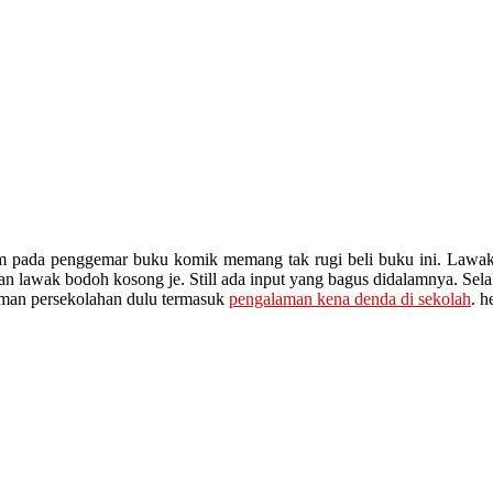
 pada penggemar buku komik memang tak rugi beli buku ini. Lawakny
an lawak bodoh kosong je. Still ada input yang bagus didalamnya. Se
zaman persekolahan dulu termasuk
pengalaman kena denda di sekolah
. 