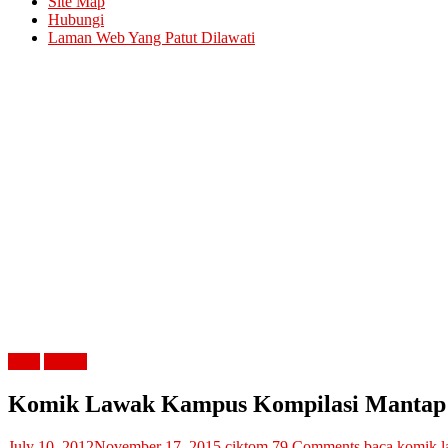
Site Map
Hubungi
Laman Web Yang Patut Dilawati
buku
review
Komik Lawak Kampus Kompilasi Mantap
July 10, 2012
November 17, 2015
ciktom
79 Comments
baca komik 