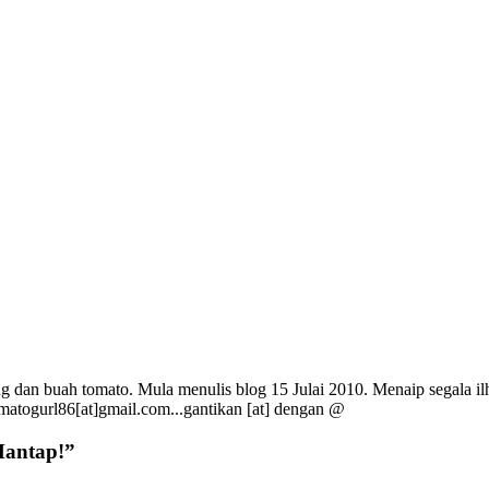
g dan buah tomato. Mula menulis blog 15 Julai 2010. Menaip segala ilh
omatogurl86[at]gmail.com...gantikan [at] dengan @
antap!
”