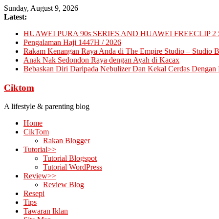
Skip
Sunday, August 9, 2026
to
Latest:
content
HUAWEI PURA 90s SERIES AND HUAWEI FREECLIP 2 
Pengalaman Haji 1447H / 2026
Rakam Kenangan Raya Anda di The Empire Studio – Studio Ba
Anak Nak Sedondon Raya dengan Ayah di Kacax
Bebaskan Diri Daripada Nebulizer Dan Kekal Cerdas Dengan D
Ciktom
A lifestyle & parenting blog
Home
CikTom
Rakan Blogger
Tutorial>>
Tutorial Blogspot
Tutorial WordPress
Review>>
Review Blog
Resepi
Tips
Tawaran Iklan