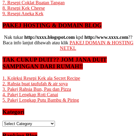
7. Resepi Coklat Buatan Tangan
8. Resepi Kek Cheese
9. Resepi Aneka Kek
PAKEJ HOSTING & DOMAIN BLOG
Nak tukar
http://xxxx.blogspot.com
kpd
http://www.xxxx.com
??
Baca info lanjut dibawah atau klik
PAKEJ DOMAIN & HOSTING
NETKL
TAK CUKUP DUIT?? JOM JANA DUIT
SAMPINGAN DARI RUMAH!!
1. Koleksi Resepi Kek ala Secret Recipe
2. Rahsia buat taufufah & air soya
3. Pakej Rahsia Bun, Pau dan Pizza
4. Pakej Lengkap Roti Canai
5. Pakej Lengkap Putu Bambu & Piring
Kategori
Kategori
Ranking Blog