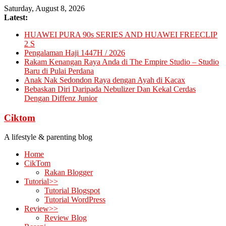
Skip
Saturday, August 8, 2026
to
Latest:
content
HUAWEI PURA 90s SERIES AND HUAWEI FREECLIP
2 S
Pengalaman Haji 1447H / 2026
Rakam Kenangan Raya Anda di The Empire Studio – Studio
Baru di Pulai Perdana
Anak Nak Sedondon Raya dengan Ayah di Kacax
Bebaskan Diri Daripada Nebulizer Dan Kekal Cerdas
Dengan Diffenz Junior
Ciktom
A lifestyle & parenting blog
Home
CikTom
Rakan Blogger
Tutorial>>
Tutorial Blogspot
Tutorial WordPress
Review>>
Review Blog