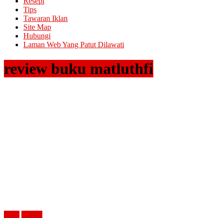
Resepi
Tips
Tawaran Iklan
Site Map
Hubungi
Laman Web Yang Patut Dilawati
review buku matluthfi
buku
review