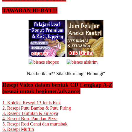
TAWARAN HEBAT!!!
Nak beriklan?? Sila klik ruang "Hubungi"
Resepi Video dalam bentuk CD Lengkap A-Z
(sesuai untuk beginner/advance)
1. Koleksi Resepi 13 Jenis Kek
2. Resepi Putu Bambu & Putu Piring
3. Resepi Taufufah & air soya
4. Resepi Bun, Pau dan Pizza
5. Resepi Roti Canai dan murtabak
6. Resepi Muffin