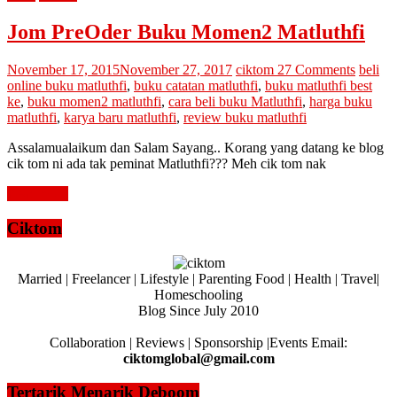
Jom PreOder Buku Momen2 Matluthfi
November 17, 2015
November 27, 2017
ciktom
27 Comments
beli
online buku matluthfi
,
buku catatan matluthfi
,
buku matluthfi best
ke
,
buku momen2 matluthfi
,
cara beli buku Matluthfi
,
harga buku
matluthfi
,
karya baru matluthfi
,
review buku matluthfi
Assalamualaikum dan Salam Sayang.. Korang yang datang ke blog
cik tom ni ada tak peminat Matluthfi??? Meh cik tom nak
Read more
Ciktom
Married | Freelancer | Lifestyle | Parenting Food | Health | Travel|
Homeschooling
Blog Since July 2010
Collaboration | Reviews | Sponsorship |Events Email:
ciktomglobal@gmail.com
Tertarik Menarik Deboom