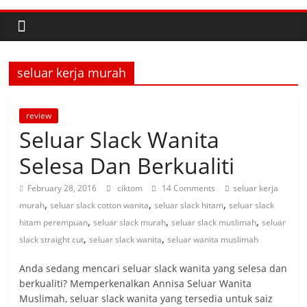
seluar kerja murah
review
Seluar Slack Wanita
Selesa Dan Berkualiti
February 28, 2016
ciktom
14 Comments
seluar kerja
,
,
,
murah
seluar slack cotton wanita
seluar slack hitam
seluar slack
,
,
,
hitam perempuan
seluar slack murah
seluar slack muslimah
seluar
,
,
slack straight cut
seluar slack wanita
seluar wanita muslimah
Anda sedang mencari seluar slack wanita yang selesa dan
berkualiti? Memperkenalkan Annisa Seluar Wanita
Muslimah, seluar slack wanita yang tersedia untuk saiz