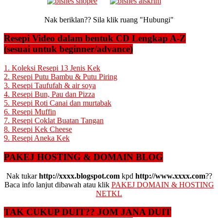
Nak beriklan?? Sila klik ruang "Hubungi"
Resepi Video dalam bentuk CD Lengkap A-Z
(sesuai untuk beginner/advance)
1. Koleksi Resepi 13 Jenis Kek
2. Resepi Putu Bambu & Putu Piring
3. Resepi Taufufah & air soya
4. Resepi Bun, Pau dan Pizza
5. Resepi Roti Canai dan murtabak
6. Resepi Muffin
7. Resepi Coklat Buatan Tangan
8. Resepi Kek Cheese
9. Resepi Aneka Kek
PAKEJ HOSTING & DOMAIN BLOG
Nak tukar
http://xxxx.blogspot.com
kpd
http://www.xxxx.com
??
Baca info lanjut dibawah atau klik
PAKEJ DOMAIN & HOSTING
NETKL
TAK CUKUP DUIT?? JOM JANA DUIT