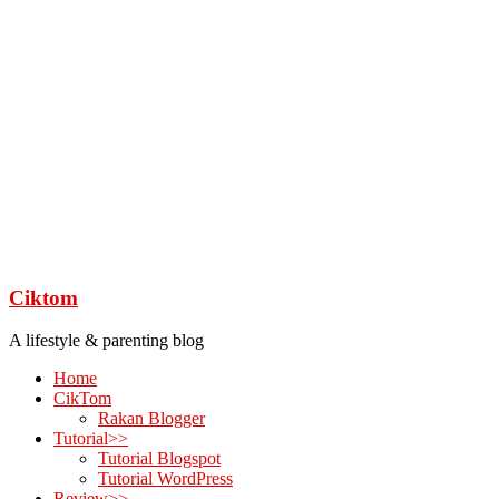
Ciktom
A lifestyle & parenting blog
Home
CikTom
Rakan Blogger
Tutorial>>
Tutorial Blogspot
Tutorial WordPress
Review>>