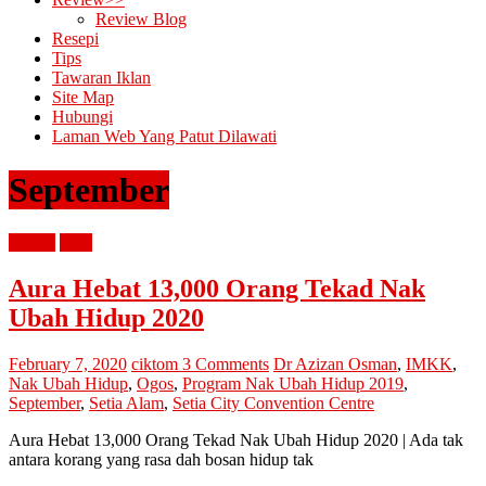
Review Blog
Resepi
Tips
Tawaran Iklan
Site Map
Hubungi
Laman Web Yang Patut Dilawati
September
review
tips2
Aura Hebat 13,000 Orang Tekad Nak
Ubah Hidup 2020
February 7, 2020
ciktom
3 Comments
Dr Azizan Osman
,
IMKK
,
Nak Ubah Hidup
,
Ogos
,
Program Nak Ubah Hidup 2019
,
September
,
Setia Alam
,
Setia City Convention Centre
Aura Hebat 13,000 Orang Tekad Nak Ubah Hidup 2020 | Ada tak
antara korang yang rasa dah bosan hidup tak