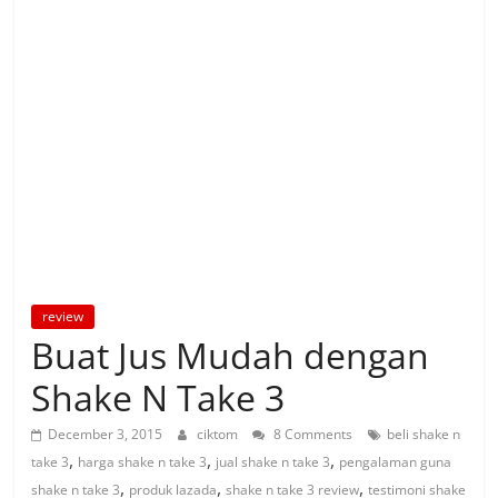
review
Buat Jus Mudah dengan
Shake N Take 3
December 3, 2015
ciktom
8 Comments
beli shake n
,
,
,
take 3
harga shake n take 3
jual shake n take 3
pengalaman guna
,
,
,
shake n take 3
produk lazada
shake n take 3 review
testimoni shake