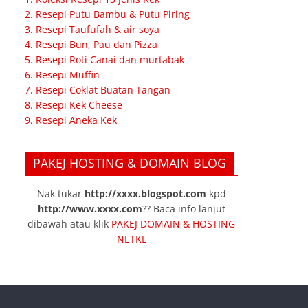
2. Resepi Putu Bambu & Putu Piring
3. Resepi Taufufah & air soya
4. Resepi Bun, Pau dan Pizza
5. Resepi Roti Canai dan murtabak
6. Resepi Muffin
7. Resepi Coklat Buatan Tangan
8. Resepi Kek Cheese
9. Resepi Aneka Kek
PAKEJ HOSTING & DOMAIN BLOG
Nak tukar
http://xxxx.blogspot.com
kpd
http://www.xxxx.com
?? Baca info lanjut
dibawah atau klik
PAKEJ DOMAIN & HOSTING
NETKL