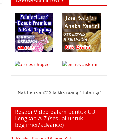
TAWARAN HEBAT!!!
Nak beriklan?? Sila klik ruang "Hubungi"
Resepi Video dalam bentuk CD
Lengkap A-Z (sesuai untuk
beginner/advance)
1. Koleksi Resepi 13 Jenis Kek