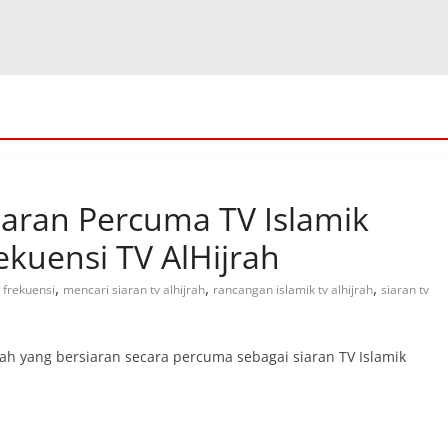
Siaran Percuma TV Islamik
ekuensi TV AlHijrah
,
,
,
frekuensi
mencari siaran tv alhijrah
rancangan islamik tv alhijrah
siaran tv
rah yang bersiaran secara percuma sebagai siaran TV Islamik