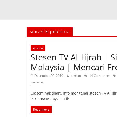
siaran tv percuma
review
Stesen TV AlHijrah | 
Malaysia | Mencari Fr
December 20, 2010
ciktom
14 Comments
percuma
Cik tom nak share info mengenai stesen TV AlHij
Pertama Malaysia. Cik
Read more