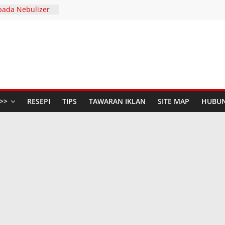
pada Nebulizer
Dengan Diffenz
SERIES AND
 S
447H / 2026
aya Anda di The
udio Baru di
n Raya dengan
>>
RESEPI
TIPS
TAWARAN IKLAN
SITE MAP
HUBUN