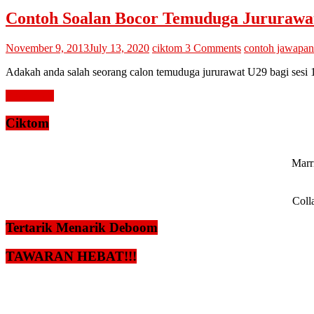
Contoh Soalan Bocor Temuduga Jururawa
November 9, 2013
July 13, 2020
ciktom
3 Comments
contoh jawapan
Adakah anda salah seorang calon temuduga jururawat U29 bagi sesi
Read more
Ciktom
Marri
Coll
Tertarik Menarik Deboom
TAWARAN HEBAT!!!