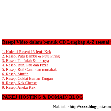
Resepi Video dalam bentuk CD Lengkap A-Z (sesuai 
1. Koleksi Resepi 13 Jenis Kek
2. Resepi Putu Bambu & Putu Piring
3. Resepi Taufufah & air soya
4. Resepi Bun, Pau dan Pizza
5. Resepi Roti Canai dan murtabak
6. Resepi Muffin
7. Resepi Coklat Buatan Tangan
8. Resepi Kek Cheese
9. Resepi Aneka Kek
PAKEJ HOSTING & DOMAIN BLOG
Nak tukar
http://xxxx.blogspot.com