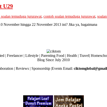
t U29
 soalan temuduga jururawat
,
contoh soalan temuduga jururawat
,
soalan
 10 November hingga 22 November 2013 ini? Jika ya, bagaimana
ed | Freelancer | Lifestyle | Parenting Food | Health | Travel| Homesch
Blog Since July 2010
aboration | Reviews | Sponsorship |Events Email:
ciktomglobal@gmai