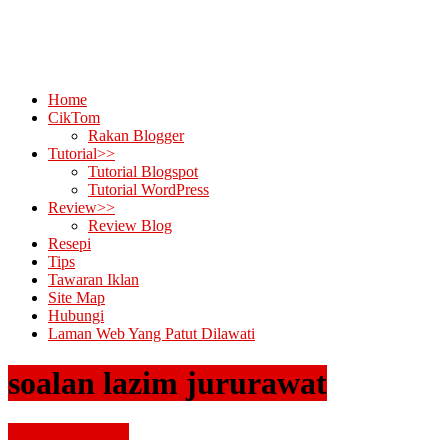
Home
CikTom
Rakan Blogger
Tutorial>>
Tutorial Blogspot
Tutorial WordPress
Review>>
Review Blog
Resepi
Tips
Tawaran Iklan
Site Map
Hubungi
Laman Web Yang Patut Dilawati
soalan lazim jururawat
interview dan kerja