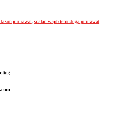
 lazim jururawat
,
soalan wajib temuduga jururawat
ooling
l.com