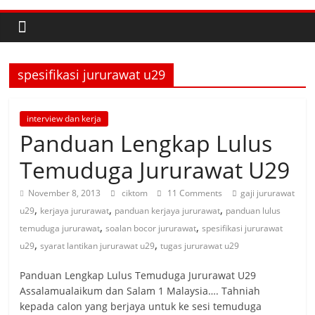
spesifikasi jururawat u29
interview dan kerja
Panduan Lengkap Lulus
Temuduga Jururawat U29
November 8, 2013
ciktom
11 Comments
gaji jururawat
,
,
,
u29
kerjaya jururawat
panduan kerjaya jururawat
panduan lulus
,
,
temuduga jururawat
soalan bocor jururawat
spesifikasi jururawat
,
,
u29
syarat lantikan jururawat u29
tugas jururawat u29
Panduan Lengkap Lulus Temuduga Jururawat U29
Assalamualaikum dan Salam 1 Malaysia…. Tahniah
kepada calon yang berjaya untuk ke sesi temuduga