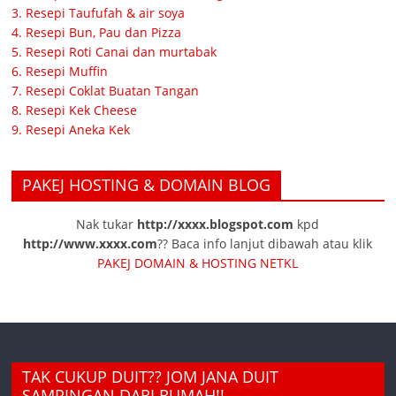
3. Resepi Taufufah & air soya
4. Resepi Bun, Pau dan Pizza
5. Resepi Roti Canai dan murtabak
6. Resepi Muffin
7. Resepi Coklat Buatan Tangan
8. Resepi Kek Cheese
9. Resepi Aneka Kek
PAKEJ HOSTING & DOMAIN BLOG
Nak tukar
http://xxxx.blogspot.com
kpd
http://www.xxxx.com
?? Baca info lanjut dibawah atau klik
PAKEJ DOMAIN & HOSTING NETKL
TAK CUKUP DUIT?? JOM JANA DUIT
SAMPINGAN DARI RUMAH!!