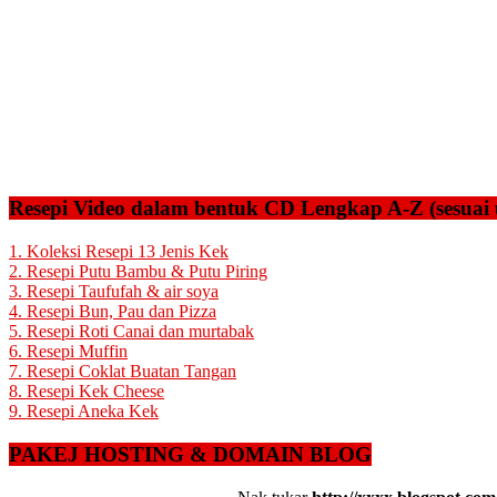
Resepi Video dalam bentuk CD Lengkap A-Z (sesuai 
1. Koleksi Resepi 13 Jenis Kek
2. Resepi Putu Bambu & Putu Piring
3. Resepi Taufufah & air soya
4. Resepi Bun, Pau dan Pizza
5. Resepi Roti Canai dan murtabak
6. Resepi Muffin
7. Resepi Coklat Buatan Tangan
8. Resepi Kek Cheese
9. Resepi Aneka Kek
PAKEJ HOSTING & DOMAIN BLOG