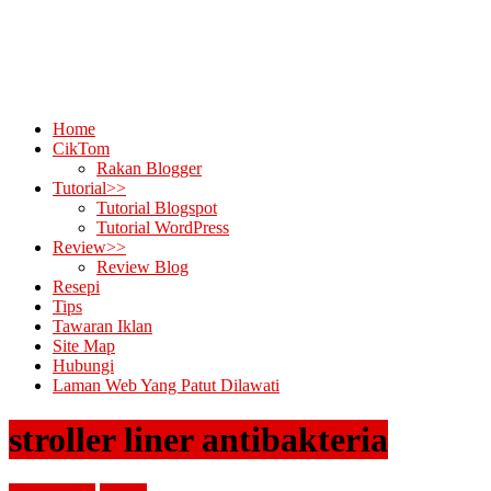
Home
CikTom
Rakan Blogger
Tutorial>>
Tutorial Blogspot
Tutorial WordPress
Review>>
Review Blog
Resepi
Tips
Tawaran Iklan
Site Map
Hubungi
Laman Web Yang Patut Dilawati
stroller liner antibakteria