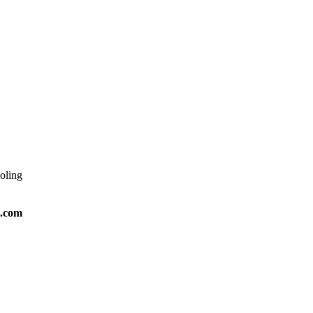
ooling
l.com