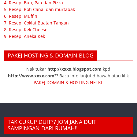
4. Resepi Bun, Pau dan Pizza
5. Resepi Roti Canai dan murtabak
6. Resepi Muffin
7. Resepi Coklat Buatan Tangan
8. Resepi Kek Cheese
9. Resepi Aneka Kek
PAKEJ HOSTING & DOMAIN BLOG
Nak tukar
http://xxxx.blogspot.com
kpd
http://www.xxxx.com
?? Baca info lanjut dibawah atau klik
PAKEJ DOMAIN & HOSTING NETKL
TAK CUKUP DUIT?? JOM JANA DUIT
SAMPINGAN DARI RUMAH!!