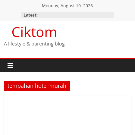
Skip
Monday, August 10, 2026
to
Latest:
content
Ciktom
A lifestyle & parenting blog
tempahan hotel murah