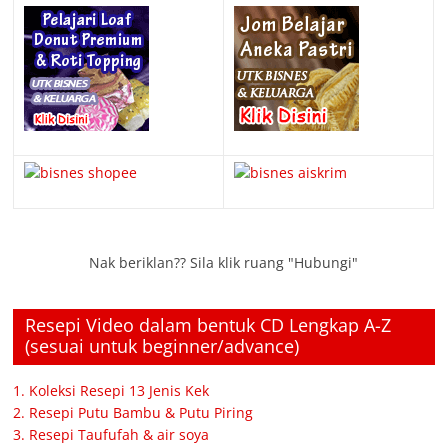
Nak beriklan?? Sila klik ruang "Hubungi"
Resepi Video dalam bentuk CD Lengkap A-Z
(sesuai untuk beginner/advance)
1. Koleksi Resepi 13 Jenis Kek
2. Resepi Putu Bambu & Putu Piring
3. Resepi Taufufah & air soya