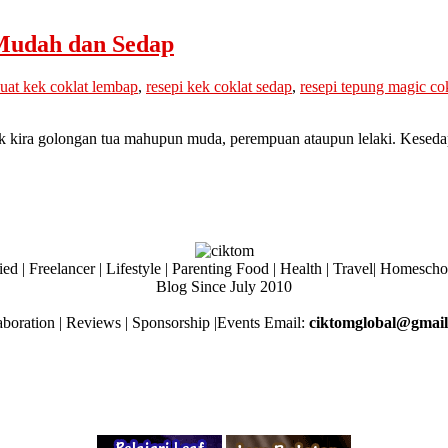
 Mudah dan Sedap
uat kek coklat lembap
,
resepi kek coklat sedap
,
resepi tepung magic co
k kira golongan tua mahupun muda, perempuan ataupun lelaki. Kesed
ed | Freelancer | Lifestyle | Parenting Food | Health | Travel| Homesch
Blog Since July 2010
aboration | Reviews | Sponsorship |Events Email:
ciktomglobal@gmai