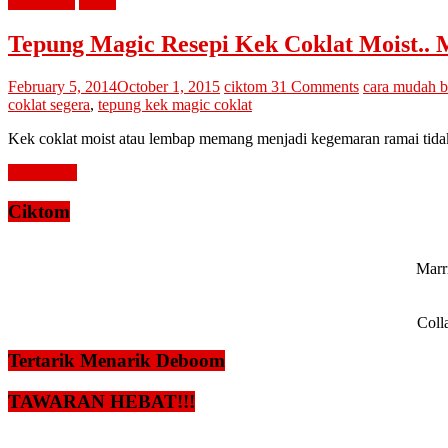
advertorial
resepi
Tepung Magic Resepi Kek Coklat Moist..
February 5, 2014
October 1, 2015
ciktom
31 Comments
cara mudah b
coklat segera
,
tepung kek magic coklat
Kek coklat moist atau lembap memang menjadi kegemaran ramai tida
Read more
Ciktom
Marri
Coll
Tertarik Menarik Deboom
TAWARAN HEBAT!!!