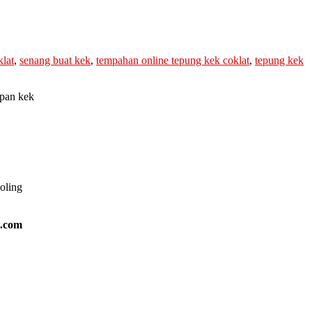
klat
,
senang buat kek
,
tempahan online tepung kek coklat
,
tepung kek
apan kek
ooling
l.com