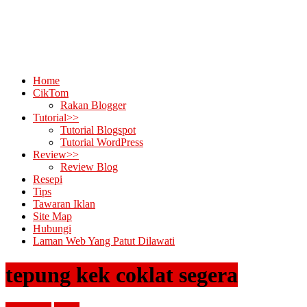
Home
CikTom
Rakan Blogger
Tutorial>>
Tutorial Blogspot
Tutorial WordPress
Review>>
Review Blog
Resepi
Tips
Tawaran Iklan
Site Map
Hubungi
Laman Web Yang Patut Dilawati
tepung kek coklat segera