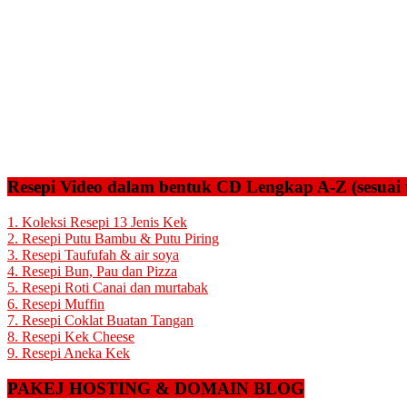
Resepi Video dalam bentuk CD Lengkap A-Z (sesuai 
1. Koleksi Resepi 13 Jenis Kek
2. Resepi Putu Bambu & Putu Piring
3. Resepi Taufufah & air soya
4. Resepi Bun, Pau dan Pizza
5. Resepi Roti Canai dan murtabak
6. Resepi Muffin
7. Resepi Coklat Buatan Tangan
8. Resepi Kek Cheese
9. Resepi Aneka Kek
PAKEJ HOSTING & DOMAIN BLOG