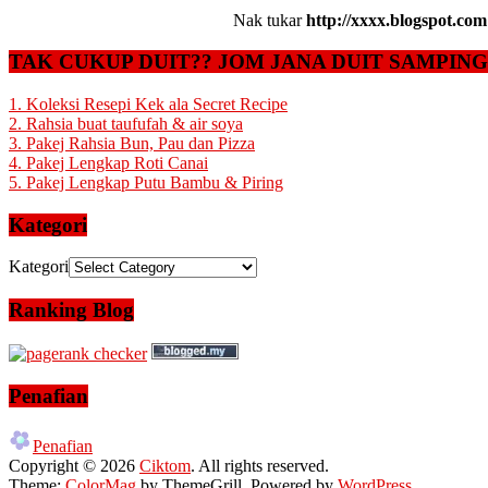
Nak tukar
http://xxxx.blogspot.com
TAK CUKUP DUIT?? JOM JANA DUIT SAMPIN
1. Koleksi Resepi Kek ala Secret Recipe
2. Rahsia buat taufufah & air soya
3. Pakej Rahsia Bun, Pau dan Pizza
4. Pakej Lengkap Roti Canai
5. Pakej Lengkap Putu Bambu & Piring
Kategori
Kategori
Ranking Blog
Penafian
Penafian
Copyright © 2026
Ciktom
. All rights reserved.
Theme:
ColorMag
by ThemeGrill. Powered by
WordPress
.