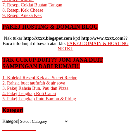
7. Resepi Coklat Buatan Tangan
8. Resepi Kek Cheese
9. Resepi Aneka Kek
PAKEJ HOSTING & DOMAIN BLOG
Nak tukar
http://xxxx.blogspot.com
kpd
http://www.xxxx.com
??
Baca info lanjut dibawah atau klik
PAKEJ DOMAIN & HOSTING
NETKL
TAK CUKUP DUIT?? JOM JANA DUIT
SAMPINGAN DARI RUMAH!!
1. Koleksi Resepi Kek ala Secret Recipe
2. Rahsia buat taufufah & air soya
3. Pakej Rahsia Bun, Pau dan Pizza
4. Pakej Lengkap Roti Canai
5. Pakej Lengkap Putu Bambu & Piring
Kategori
Kategori