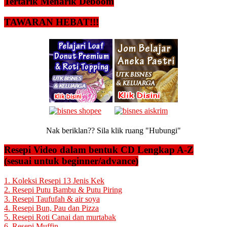
Tertarik Menarik Deboom
TAWARAN HEBAT!!!
Nak beriklan?? Sila klik ruang "Hubungi"
Resepi Video dalam bentuk CD Lengkap A-Z
(sesuai untuk beginner/advance)
1. Koleksi Resepi 13 Jenis Kek
2. Resepi Putu Bambu & Putu Piring
3. Resepi Taufufah & air soya
4. Resepi Bun, Pau dan Pizza
5. Resepi Roti Canai dan murtabak
6. Resepi Muffin