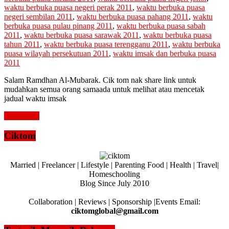
waktu berbuka puasa negeri perak 2011
,
waktu berbuka puasa
negeri sembilan 2011
,
waktu berbuka puasa pahang 2011
,
waktu
berbuka puasa pulau pinang 2011
,
waktu berbuka puasa sabah
2011
,
waktu berbuka puasa sarawak 2011
,
waktu berbuka puasa
tahun 2011
,
waktu berbuka puasa terengganu 2011
,
waktu berbuka
puasa wilayah persekutuan 2011
,
waktu imsak dan berbuka puasa
2011
Salam Ramdhan Al-Mubarak. Cik tom nak share link untuk
mudahkan semua orang samaada untuk melihat atau mencetak
jadual waktu imsak
Read more
Ciktom
Married | Freelancer | Lifestyle | Parenting Food | Health | Travel|
Homeschooling
Blog Since July 2010
Collaboration | Reviews | Sponsorship |Events Email:
ciktomglobal@gmail.com