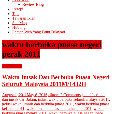
Review Blog
Resepi
Tips
Tawaran Iklan
Site Map
Hubungi
Laman Web Yang Patut Dilawati
waktu berbuka puasa negeri
perak 2011
berita terkini
Waktu Imsak Dan Berbuka Puasa Negeri
Seluruh Malaysia 2011M/1432H
August 1, 2011
May 8, 2016
ciktom
2 Comments
jadual berbuka
dan imsak dari Jakim
,
jadual waktu berbuka seluruh malaysia 2011
,
jadual waktu imsak dan berbuka puasa 2011
,
waktu berbuka puasa
kelantan 2011
,
waktu berbuka puasa kuala lumpur 2011
,
waktu
berbuka puasa melaka 2011
,
waktu berbuka puasa negeri johor
,