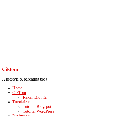
Ciktom
A lifestyle & parenting blog
Home
CikTom
Rakan Blogger
Tutorial>>
Tutorial Blogspot
Tutorial WordPress
Review>>