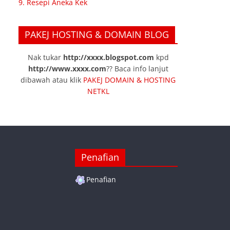
9. Resepi Aneka Kek
PAKEJ HOSTING & DOMAIN BLOG
Nak tukar
http://xxxx.blogspot.com
kpd
http://www.xxxx.com
?? Baca info lanjut
dibawah atau klik
PAKEJ DOMAIN & HOSTING
NETKL
Penafian
Penafian