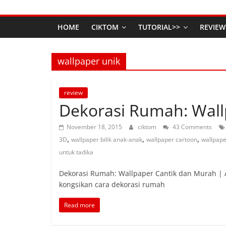
HOME
CIKTOM
TUTORIAL>>
REVIEW
wallpaper unik
review
Dekorasi Rumah: Wall
November 18, 2015
ciktom
43 Comments
,
,
,
3D
wallpaper bilik anak-anak
wallpaper cartoon
wallpape
untuk tadika
Dekorasi Rumah: Wallpaper Cantik dan Murah | 
kongsikan cara dekorasi rumah
Read more