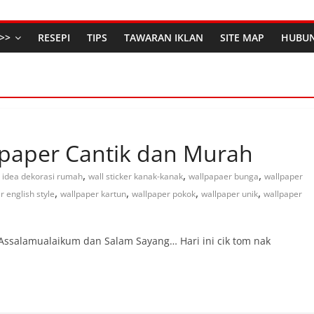
>>
RESEPI
TIPS
TAWARAN IKLAN
SITE MAP
HUBUN
paper Cantik dan Murah
,
,
,
idea dekorasi rumah
wall sticker kanak-kanak
wallpapaer bunga
wallpaper
,
,
,
,
r english style
wallpaper kartun
wallpaper pokok
wallpaper unik
wallpaper
Assalamualaikum dan Salam Sayang… Hari ini cik tom nak