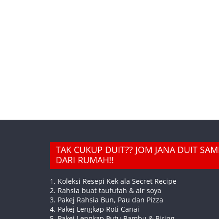
TAK CUKUP DUIT?? JOM JANA DUIT SA
DARI RUMAH!!
1. Koleksi Resepi Kek ala Secret Recipe
2. Rahsia buat taufufah & air soya
3. Pakej Rahsia Bun, Pau dan Pizza
4. Pakej Lengkap Roti Canai
5. Pakej Lengkap Putu Bambu & Piring