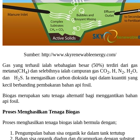
Sumber: http://www.skyrenewableenergy.com/
Gas yang terhasil ialah sebahagian besar (50%) terdiri dari gas
metana(CH
) dan selebihnya ialah campuran gas CO­
, H, N
, H­
O,
­4
2
­2
2­
dan H­
S. Ia mengasilkan carbon dioksida tapi dalam kuantiti yang
2­
kecil berbanding pembakaran bahan api fosil.
Biogas merupakan satu tenaga alternatif bagi menggantikan bahan
api fosil.
Proses Menghasilkan Tenaga Biogas
Proses menghasilkan tenaga biogas ialah bermula dengan;
Pengumpulan bahan sisa organik ke dalam tank tertutup
Bahan sisa organik diadun dan dicampurkan dengan substrat