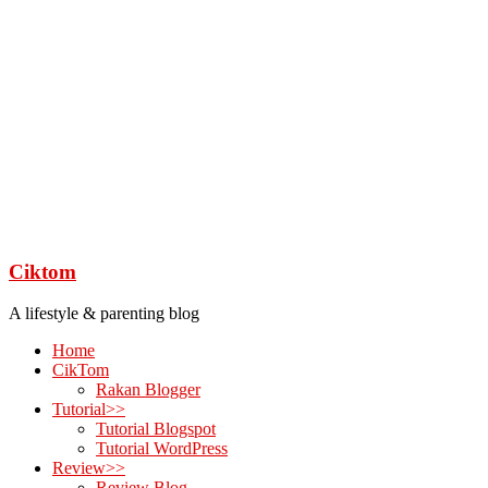
Ciktom
A lifestyle & parenting blog
Home
CikTom
Rakan Blogger
Tutorial>>
Tutorial Blogspot
Tutorial WordPress
Review>>
Review Blog