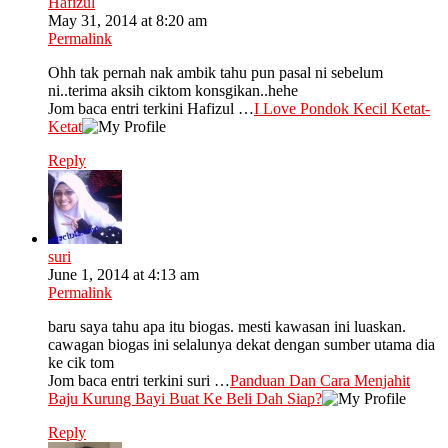
Hafizul
May 31, 2014 at 8:20 am
Permalink
Ohh tak pernah nak ambik tahu pun pasal ni sebelum
ni..terima aksih ciktom konsgikan..hehe
Jom baca entri terkini Hafizul …
I Love Pondok Kecil Ketat-
Ketat
Reply
suri
June 1, 2014 at 4:13 am
Permalink
baru saya tahu apa itu biogas. mesti kawasan ini luaskan.
cawagan biogas ini selalunya dekat dengan sumber utama dia
ke cik tom
Jom baca entri terkini suri …
Panduan Dan Cara Menjahit
Baju Kurung Bayi Buat Ke Beli Dah Siap?
Reply