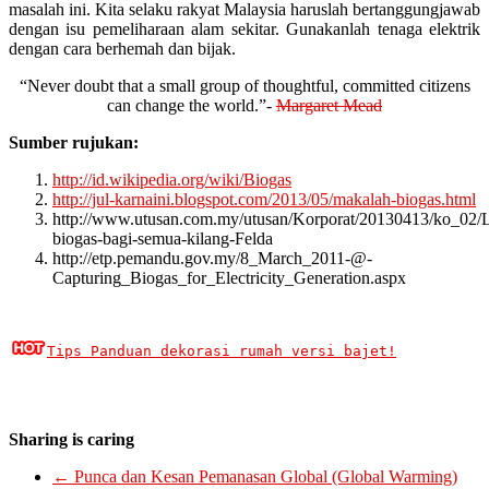
masalah ini. Kita selaku rakyat Malaysia haruslah bertanggungjawab
dengan isu pemeliharaan alam sekitar. Gunakanlah tenaga elektrik
dengan cara berhemah dan bijak.
“Never doubt that a small group of thoughtful, committed citizens
can change the world.”-
Margaret Mead
Sumber rujukan:
http://id.wikipedia.org/wiki/Biogas
http://jul-karnaini.blogspot.com/2013/05/makalah-biogas.html
http://www.utusan.com.my/utusan/Korporat/20130413/ko_02/L
biogas-bagi-semua-kilang-Felda
http://etp.pemandu.gov.my/8_March_2011-@-
Capturing_Biogas_for_Electricity_Generation.aspx
Tips Panduan dekorasi rumah versi bajet!
Sharing is caring
←
Punca dan Kesan Pemanasan Global (Global Warming)