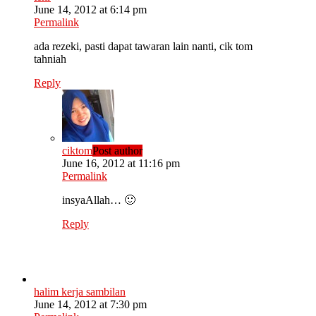
June 14, 2012 at 6:14 pm
Permalink
ada rezeki, pasti dapat tawaran lain nanti, cik tom
tahniah
Reply
ciktom
Post author
June 16, 2012 at 11:16 pm
Permalink
insyaAllah… 🙂
Reply
halim kerja sambilan
June 14, 2012 at 7:30 pm