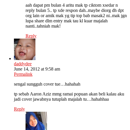
aah dapat pm bulan 4 aritu mak tp ciktom xsedar n
reply bulan 5.. tp xde respon dah..maybe diorg dh dpt
org lain or amik mak yg tip top bab masak2 ni..mak jgn
lupa share dlm entry mak tau kl kuar majalah
nanti..tahniah mak!
Reply
daddydee
June 14, 2012 at 9:58 am
Permalink
sengal sungguh cover tue…hahahah
tp sebab Aaron Aziz mmg ramai popuan akan beli kalau aku
jadi cover jawabnya tutuplah majalah tu…hahahhaa
Reply