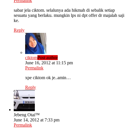
Permalink
sabar jela ciktom. selalunya ada hikmah di sebalik setiap
sesuatu yang berlaku. mungkin lps ni dpt offer dr majalah saji
ke.
Reply
ciktom
Post author
June 16, 2012 at 11:15 pm
Permalink
xpe ciktom ok je..amin…
Reply
Jebeng Otai™
June 14, 2012 at 7:33 pm
Permalink