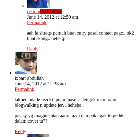
ciktom
Post author
June 14, 2012 at 12:50 am
Permalink
aah la shraqs pernah buat entry pasal contact page.. ok2
buat skang.. hehe ;p
Reply
ixbarr abdullah
June 14, 2012 at 12:38 am
Permalink
takper..ada le rezeki ‘puan’ pasni…tengok mcm rajin
blogwalking n update jer…hehehe..
p/s; sy yg imagine atau aaron azin nampak agak tergedik
dalam cover tu??
Reply