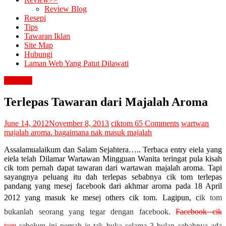
Review Blog
Resepi
Tips
Tawaran Iklan
Site Map
Hubungi
Laman Web Yang Patut Dilawati
blogging
Terlepas Tawaran dari Majalah Aroma
June 14, 2012
November 8, 2013
ciktom
65 Comments
wartwan
majalah aroma. bagaimana nak masuk majalah
Assalamualaikum dan Salam Sejahtera….. Terbaca entry eiela yang
eiela telah Dilamar Wartawan Mingguan Wanita teringat pula kisah
cik tom pernah dapat tawaran dari wartawan majalah aroma. Tapi
sayangnya peluang itu dah terlepas sebabnya cik tom terlepas
pandang yang mesej facebook dari akhmar aroma pada 18 April
2012 yang masuk ke mesej others cik tom. Lagipun, c
ik tom
bukanlah seorang yang tegar dengan facebook.
Facebook cik
tom
sebelum ini pernah je tak buka selama 3 bulan sebabnya ada