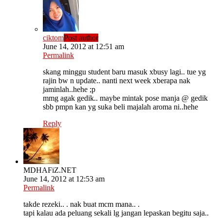
ciktom
Post author
June 14, 2012 at 12:51 am
Permalink
skang minggu student baru masuk xbusy lagi.. tue yg
rajin bw n update.. nanti next week xberapa nak
jaminlah..hehe ;p
mmg agak gedik.. maybe mintak pose manja @ gedik
sbb pmpn kan yg suka beli majalah aroma ni..hehe
Reply
MDHAFiZ.NET
June 14, 2012 at 12:53 am
Permalink
takde rezeki.. . nak buat mcm mana.. .
tapi kalau ada peluang sekali lg jangan lepaskan begitu saja..