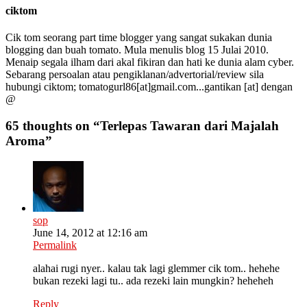
ciktom
Cik tom seorang part time blogger yang sangat sukakan dunia
blogging dan buah tomato. Mula menulis blog 15 Julai 2010.
Menaip segala ilham dari akal fikiran dan hati ke dunia alam cyber.
Sebarang persoalan atau pengiklanan/advertorial/review sila
hubungi ciktom; tomatogurl86[at]gmail.com...gantikan [at] dengan
@
65 thoughts on “
Terlepas Tawaran dari Majalah
Aroma
”
sop
June 14, 2012 at 12:16 am
Permalink
alahai rugi nyer.. kalau tak lagi glemmer cik tom.. hehehe
bukan rezeki lagi tu.. ada rezeki lain mungkin? heheheh
Reply