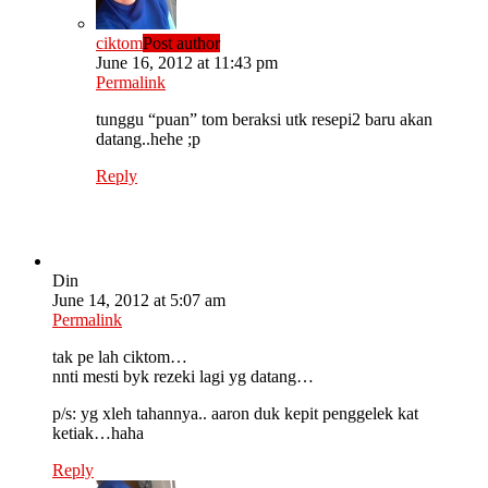
ciktom
Post author
June 16, 2012 at 11:43 pm
Permalink
tunggu “puan” tom beraksi utk resepi2 baru akan
datang..hehe ;p
Reply
Din
June 14, 2012 at 5:07 am
Permalink
tak pe lah ciktom…
nnti mesti byk rezeki lagi yg datang…
p/s: yg xleh tahannya.. aaron duk kepit penggelek kat
ketiak…haha
Reply