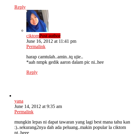
Reply
ciktom
Post author
June 16, 2012 at 11:41 pm
Permalink
harap camtulah..amin..tq ujie..
*aah nmpk gedik aaron dalam pic ni..hee
Reply
yana
June 14, 2012 at 9:35 am
Permalink
mungkin lepas ni dapat tawaran yang lagi best mana tahu kan
:)..sekurang2nya dah ada peluang..makin popular la ciktom
nt..heee