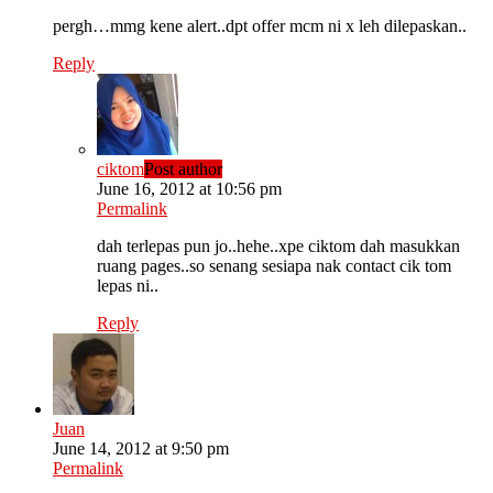
pergh…mmg kene alert..dpt offer mcm ni x leh dilepaskan..
Reply
ciktom
Post author
June 16, 2012 at 10:56 pm
Permalink
dah terlepas pun jo..hehe..xpe ciktom dah masukkan
ruang pages..so senang sesiapa nak contact cik tom
lepas ni..
Reply
Juan
June 14, 2012 at 9:50 pm
Permalink