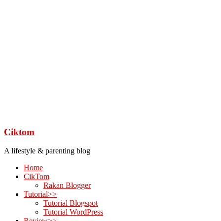
Ciktom
A lifestyle & parenting blog
Home
CikTom
Rakan Blogger
Tutorial>>
Tutorial Blogspot
Tutorial WordPress
Review>>