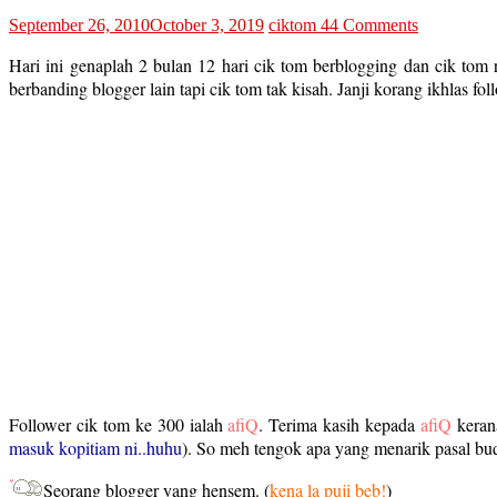
September 26, 2010
October 3, 2019
ciktom
44 Comments
Hari ini genaplah 2 bulan 12 hari cik tom berblogging dan cik tom r
berbanding blogger lain tapi cik tom tak kisah. Janji korang ikhlas 
Follower cik tom ke 300 ialah
afiQ
. Terima kasih kepada
afiQ
kerana
masuk kopitiam ni..huhu
). So meh tengok apa yang menarik pasal b
Seorang blogger yang hensem. (
kena la puji beb!
)