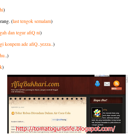
hi
)
rang. (
last tengok semalam
)
ggah dan tegur afiQ ni
)
gi konpem ade afiQ..yezza..
)
hu.
.)
ik
)