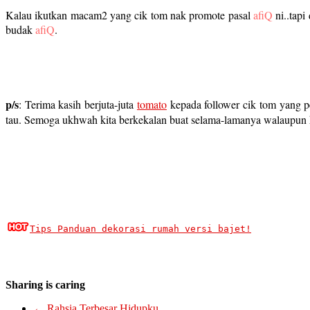
Kalau ikutkan macam2 yang cik tom nak promote pasal
afiQ
ni..tapi
budak
afiQ
.
p/s
: Terima kasih berjuta-juta
tomato
kepada follower cik tom yang pe
tau. Semoga ukhwah kita berkekalan buat selama-lamanya walaupun h
Tips Panduan dekorasi rumah versi bajet!
Sharing is caring
←
Rahsia Terbesar Hidupku