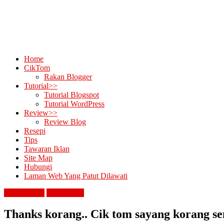
Home
CikTom
Rakan Blogger
Tutorial>>
Tutorial Blogspot
Tutorial WordPress
Review>>
Review Blog
Resepi
Tips
Tawaran Iklan
Site Map
Hubungi
Laman Web Yang Patut Dilawati
penghargaan
review blog
Thanks korang.. Cik tom sayang korang s