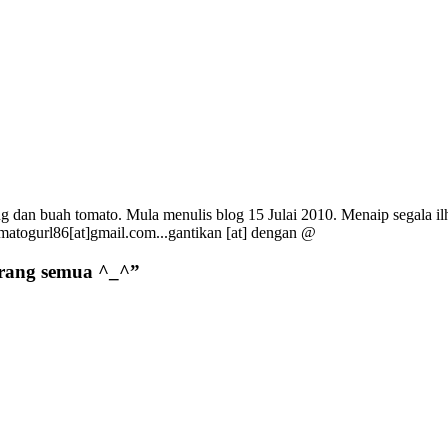
g dan buah tomato. Mula menulis blog 15 Julai 2010. Menaip segala ilh
omatogurl86[at]gmail.com...gantikan [at] dengan @
orang semua ^_^
”