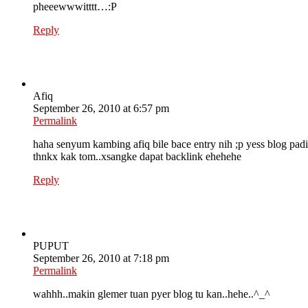
pheeewwwitttt…:P
Reply
Afiq
September 26, 2010 at 6:57 pm
Permalink
haha senyum kambing afiq bile bace entry nih ;p yess blog pad
thnkx kak tom..xsangke dapat backlink ehehehe
Reply
PUPUT
September 26, 2010 at 7:18 pm
Permalink
wahhh..makin glemer tuan pyer blog tu kan..hehe..^_^