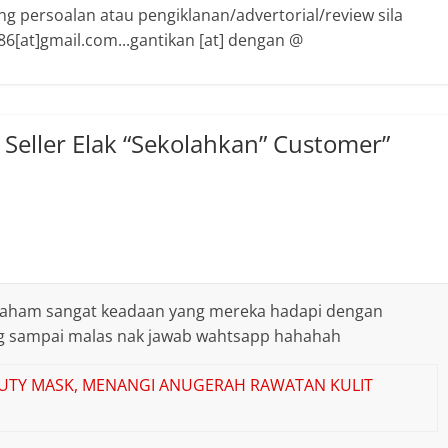
ng persoalan atau pengiklanan/advertorial/review sila
6[at]gmail.com...gantikan [at] dengan @
i Seller Elak “Sekolahkan” Customer
”
 faham sangat keadaan yang mereka hadapi dengan
g sampai malas nak jawab wahtsapp hahahah
AUTY MASK, MENANGI ANUGERAH RAWATAN KULIT