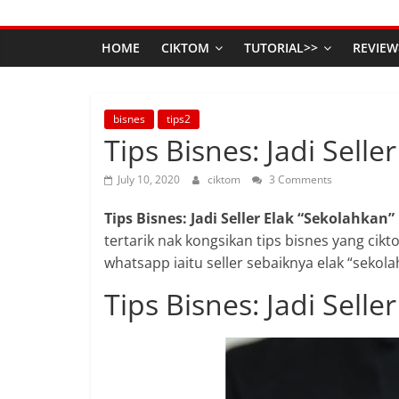
HOME
CIKTOM
TUTORIAL>>
REVIEW
bisnes
tips2
Tips Bisnes: Jadi Sell
July 10, 2020
ciktom
3 Comments
Tips Bisnes: Jadi Seller Elak “Sekolahkan
tertarik nak kongsikan tips bisnes yang cik
whatsapp iaitu seller sebaiknya elak “sekol
Tips Bisnes: Jadi Sell