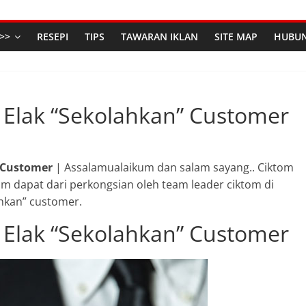
>>
RESEPI
TIPS
TAWARAN IKLAN
SITE MAP
HUBUN
er Elak “Sekolahkan” Customer
” Customer
| Assalamualaikum dan salam sayang.. Ciktom
tom dapat dari perkongsian oleh team leader ciktom di
ahkan” customer.
er Elak “Sekolahkan” Customer