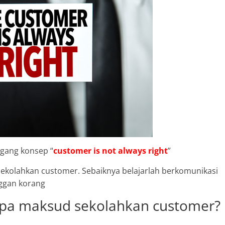
egang konsep “
customer is not always right
”
k sekolahkan customer. Sebaiknya belajarlah berkomunikasi
ggan korang
 apa maksud sekolahkan customer?