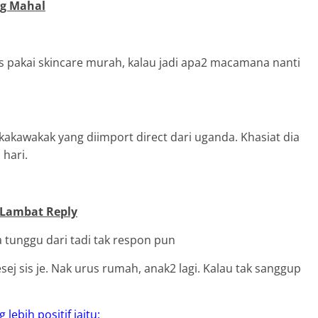
ng Mahal
is pakai skincare murah, kalau jadi apa2 macamana nanti
akawakak yang diimport direct dari uganda. Khasiat dia
 hari.
r Lambat Reply
a tunggu dari tadi tak respon pun
ej sis je. Nak urus rumah, anak2 lagi. Kalau tak sanggup
ebih positif iaitu;