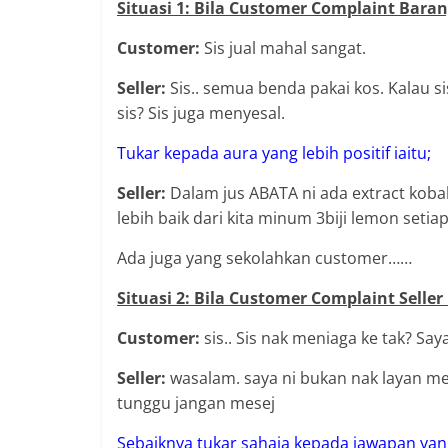
Situasi 1: Bila Customer Complaint Bara
Customer:
Sis jual mahal sangat.
Seller:
Sis.. semua benda pakai kos. Kalau s
sis? Sis juga menyesal.
Tukar kepada aura yang lebih positif iaitu;
Seller:
Dalam jus ABATA ni ada extract kobak
lebih baik dari kita minum 3biji lemon setiap
Ada juga yang sekolahkan customer……
Situasi 2: Bila Customer Complaint Selle
Customer:
sis.. Sis nak meniaga ke tak? Say
Seller:
wasalam. saya ni bukan nak layan mes
tunggu jangan mesej
Sebaiknya tukar sahaja kepada jawapan yang l