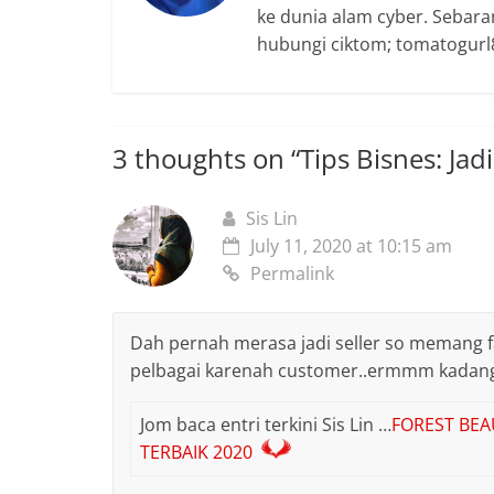
ke dunia alam cyber. Sebara
hubungi ciktom; tomatogurl8
3 thoughts on “
Tips Bisnes: Jad
Sis Lin
July 11, 2020 at 10:15 am
Permalink
Dah pernah merasa jadi seller so memang
pelbagai karenah customer..ermmm kadan
Jom baca entri terkini Sis Lin …
FOREST BE
TERBAIK 2020