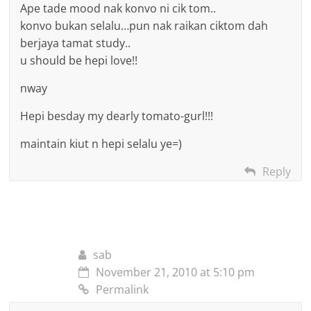
Ape tade mood nak konvo ni cik tom..
konvo bukan selalu…pun nak raikan ciktom dah
berjaya tamat study..
u should be hepi love!!
nway
Hepi besday my dearly tomato-gurl!!!
maintain kiut n hepi selalu ye=)
Reply
sab
November 21, 2010 at 5:10 pm
Permalink