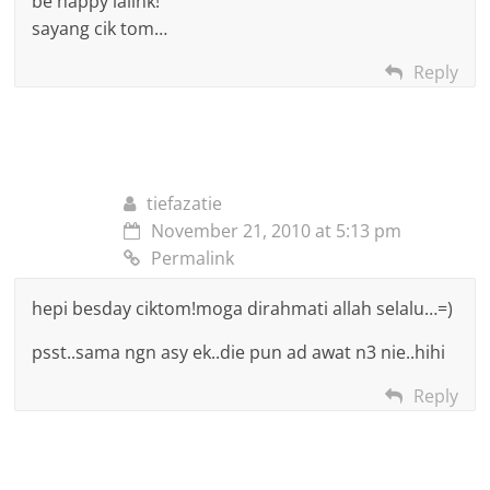
be happy lalink!
sayang cik tom…
Reply
tiefazatie
November 21, 2010 at 5:13 pm
Permalink
hepi besday ciktom!moga dirahmati allah selalu…=)
psst..sama ngn asy ek..die pun ad awat n3 nie..hihi
Reply