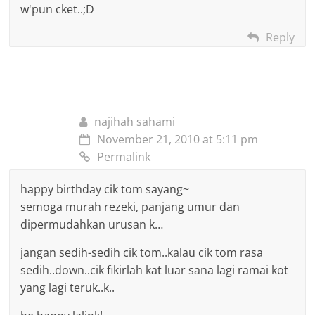
w'pun cket..;D
Reply
najihah sahami
November 21, 2010 at 5:11 pm
Permalink
happy birthday cik tom sayang~
semoga murah rezeki, panjang umur dan
dipermudahkan urusan k…
jangan sedih-sedih cik tom..kalau cik tom rasa
sedih..down..cik fikirlah kat luar sana lagi ramai kot
yang lagi teruk..k..