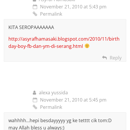
November 21, 2010 at 5:43 pm
Permalink
KITA SEROPAAAAAAA
http://asyrafhamasaki.blogspot.com/2010/11/birth
day-boy-fb-dan-ym-di-serang.html
Reply
alexa yussida
November 21, 2010 at 5:45 pm
Permalink
wahhhh…hepi besdayyyyy yg ke tetttt cik tom:D
may Allah bless u always:)