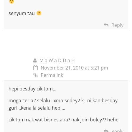
senyum tau
Reply
M a W a D D a H
November 21, 2010 at 5:21 pm
Permalink
hepi besday cik tom…
moga ceria2 selalu…xmo sedey2 k…ni kan besday
gurl…kena la selalu hepi…
cik tom nak wat bisnes apa? nak join boley?? hehe
Reply