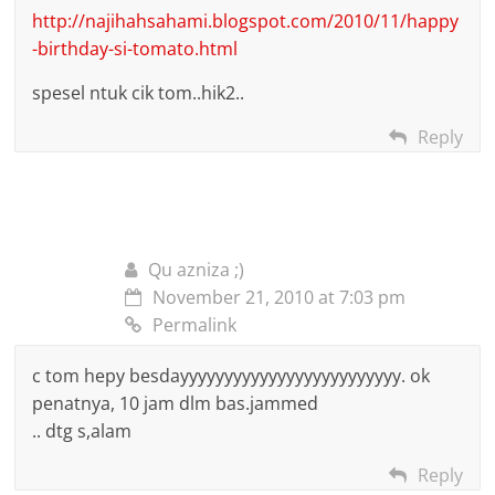
http://najihahsahami.blogspot.com/2010/11/happy
-birthday-si-tomato.html
spesel ntuk cik tom..hik2..
Reply
Qu azniza ;)
November 21, 2010 at 7:03 pm
Permalink
c tom hepy besdayyyyyyyyyyyyyyyyyyyyyyyyy. ok
penatnya, 10 jam dlm bas.jammed
.. dtg s,alam
Reply