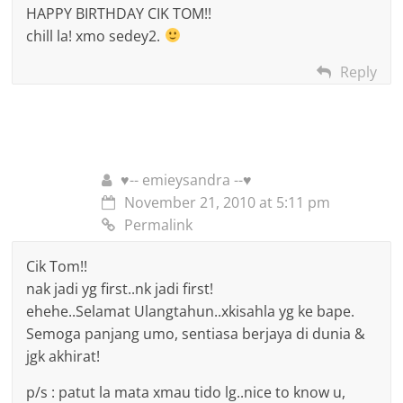
HAPPY BIRTHDAY CIK TOM!!
chill la! xmo sedey2.
Reply
♥-- emieysandra --♥
November 21, 2010 at 5:11 pm
Permalink
Cik Tom!!
nak jadi yg first..nk jadi first!
ehehe..Selamat Ulangtahun..xkisahla yg ke bape.
Semoga panjang umo, sentiasa berjaya di dunia &
jgk akhirat!
p/s : patut la mata xmau tido lg..nice to know u,