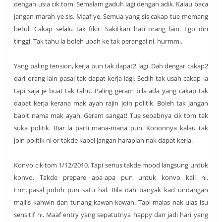
dengan usia cik tom. Semalam gaduh lagi dengan adik. Kalau baca
jangan marah ye sis. Maaf ye. Semua yang sis cakap tue memang
betul. Cakap selalu tak fikir. Sakitkan hati orang lain. Ego diri
tinggi. Tak tahu la boleh ubah ke tak perangai ni. hurmm..
Yang paling tension, kerja pun tak dapat2 lagi. Dah dengar cakap2
dari orang lain pasal tak dapat kerja lagi. Sedih tak usah cakap la
tapi saja je buat tak tahu. Paling geram bila ada yang cakap tak
dapat kerja kerana mak ayah rajin join politik. Boleh tak jangan
babit nama mak ayah. Geram sangat! Tue sebabnya cik tom tak
suka politik. Biar la parti mana-mana pun. Kononnya kalau tak
join politik ni or takde kabel jangan haraplah nak dapat kerja.
Konvo cik tom 1/12/2010. Tapi serius takde mood langsung untuk
konvo. Takde prepare apa-apa pun untuk konvo kali ni.
Erm..pasal jodoh pun satu hal. Bila dah banyak kad undangan
majlis kahwin dan tunang kawan-kawan. Tapi malas nak ulas isu
sensitif ni. Maaf entry yang sepatutnya happy dan jadi hari yang