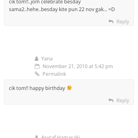
cik tom!!..jom celebrate besday
sama2..hehe..besday kite pun 22 nov gak… =D
Reply
Yana
November 21, 2010 at 5:42 pm
Permalink
cik tom!! happy birthday
Reply
Asyraf Hamasaki