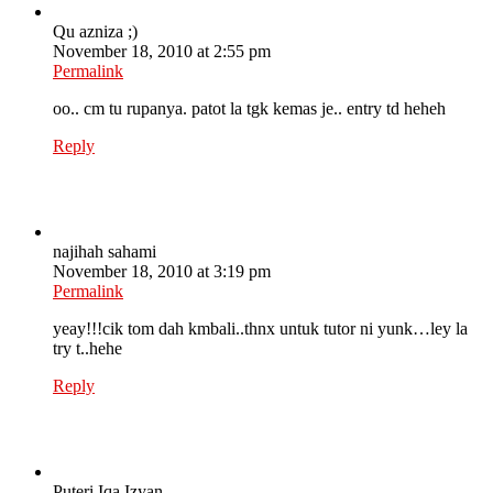
Qu azniza ;)
November 18, 2010 at 2:55 pm
Permalink
oo.. cm tu rupanya. patot la tgk kemas je.. entry td heheh
Reply
najihah sahami
November 18, 2010 at 3:19 pm
Permalink
yeay!!!cik tom dah kmbali..thnx untuk tutor ni yunk…ley la
try t..hehe
Reply
Puteri Iqa Izyan