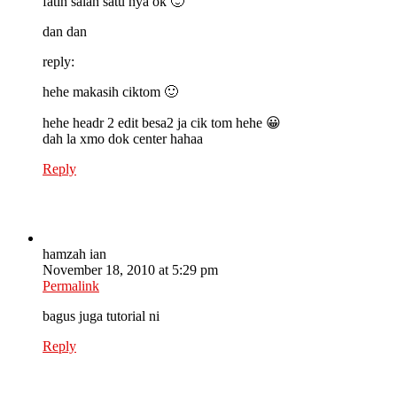
fatin salah satu nya ok 🙂
dan dan
reply:
hehe makasih ciktom 🙂
hehe headr 2 edit besa2 ja cik tom hehe 😀
dah la xmo dok center hahaa
Reply
hamzah ian
November 18, 2010 at 5:29 pm
Permalink
bagus juga tutorial ni
Reply