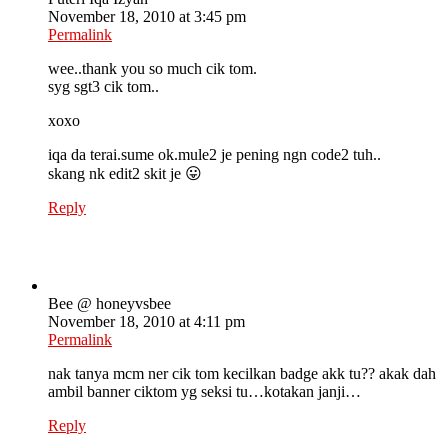
November 18, 2010 at 3:45 pm
Permalink
wee..thank you so much cik tom.
syg sgt3 cik tom..
xoxo
iqa da terai.sume ok.mule2 je pening ngn code2 tuh..
skang nk edit2 skit je 😛
Reply
Bee @ honeyvsbee
November 18, 2010 at 4:11 pm
Permalink
nak tanya mcm ner cik tom kecilkan badge akk tu?? akak dah
ambil banner ciktom yg seksi tu…kotakan janji…
Reply