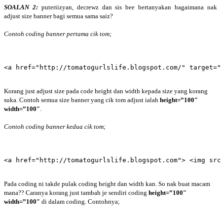
SOALAN 2:
puteriizyan, decrewz dan sis bee bertanyakan bagaimana nak
adjust size banner bagi semua sama saiz?
Contoh coding banner pertama cik tom;
<a href="http://tomatogurlslife.blogspot.com/" target=
Korang just adjust size pada code height dan width kepada size yang korang
suka. Contoh semua size banner yang cik tom adjust ialah
height=”100″
width=”100″
.
Contoh coding banner kedua cik tom;
<a href="http://tomatogurlslife.blogspot.com"> <img src
Pada coding ni takde pulak coding height dan width kan. So nak buat macam
mana?? Caranya korang just tambah je sendiri coding
height=”100″
width=”100″
di dalam coding. Contohnya;