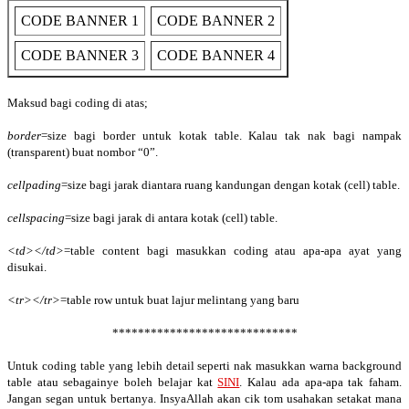
CODE BANNER 1
CODE BANNER 2
CODE BANNER 3
CODE BANNER 4
Maksud bagi coding di atas;
border
=size bagi border untuk kotak table. Kalau tak nak bagi nampak
(transparent) buat nombor “0”.
cellpading
=size bagi jarak diantara ruang kandungan dengan kotak (cell) table.
cellspacing
=size bagi jarak di antara kotak (cell) table.
<td></td>
=table content bagi masukkan coding atau apa-apa ayat yang
disukai.
<tr></tr>
=table row untuk buat lajur melintang yang baru
*****************************
Untuk coding table yang lebih detail seperti nak masukkan warna background
table atau sebagainye boleh belajar kat
SINI
. Kalau ada apa-apa tak faham.
Jangan segan untuk bertanya. InsyaAllah akan cik tom usahakan setakat mana