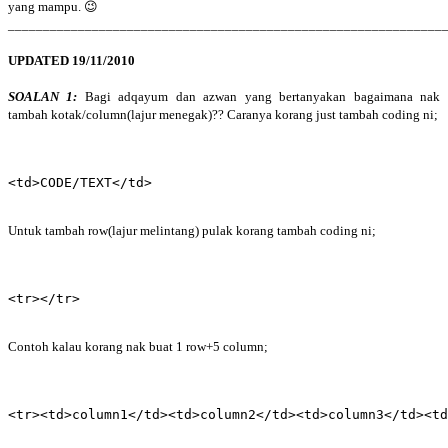
yang mampu. 😉
______________________________________________________________
UPDATED 19/11/2010
SOALAN 1:
Bagi adqayum dan azwan yang bertanyakan bagaimana nak
tambah kotak/column(lajur menegak)?? Caranya korang just tambah coding ni;
<td>CODE/TEXT</td>
Untuk tambah row(lajur melintang) pulak korang tambah coding ni;
<tr></tr>
Contoh kalau korang nak buat 1 row+5 column;
<tr><td>column1</td><td>column2</td><td>column3</td><t