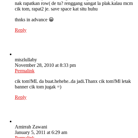
nak rapatkan row( de tu? renggang sangat la plak.kalau mcm
cik tom, rapat2 je. save space kat situ huhu
thnks in advance 😀
Reply
miszlullaby
November 28, 2010 at 8:33 pm
Permalink
cik tom!ML da buat.hehehe..da jadi.Thanx cik tom!Ml letak
banner cik tom jugak =)
Reply
Amirrah Zawani
January 5, 2011 at 6:29 am
Permalink