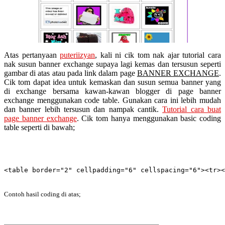
Atas pertanyaan
puteriizyan
, kali ni cik tom nak ajar tutorial cara
nak susun banner exchange supaya lagi kemas dan tersusun seperti
gambar di atas atau pada link dalam page
BANNER EXCHANGE
.
Cik tom dapat idea untuk kemaskan dan susun semua banner yang
di exchange bersama kawan-kawan blogger di page banner
exchange menggunakan code table. Gunakan cara ini lebih mudah
dan banner lebih tersusun dan nampak cantik.
Tutorial cara buat
page banner exchange
. Cik tom hanya menggunakan basic coding
table seperti di bawah;
<table border="2" cellpadding="6" cellspacing="6">
<tr><
Contoh hasil coding di atas;