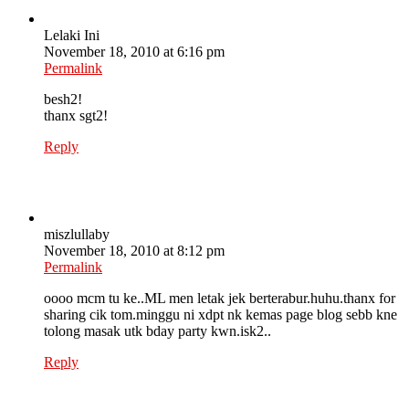
Lelaki Ini
November 18, 2010 at 6:16 pm
Permalink
besh2!
thanx sgt2!
Reply
miszlullaby
November 18, 2010 at 8:12 pm
Permalink
oooo mcm tu ke..ML men letak jek berterabur.huhu.thanx for
sharing cik tom.minggu ni xdpt nk kemas page blog sebb kne
tolong masak utk bday party kwn.isk2..
Reply