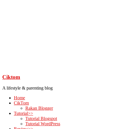
Ciktom
A lifestyle & parenting blog
Home
CikTom
Rakan Blogger
Tutorial>>
Tutorial Blogspot
Tutorial WordPress
Review>>