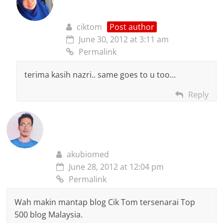
ciktom
Post author
June 30, 2012 at 3:11 am
Permalink
terima kasih nazri.. same goes to u too…
Reply
akubiomed
June 28, 2012 at 12:04 pm
Permalink
Wah makin mantap blog Cik Tom tersenarai Top
500 blog Malaysia.