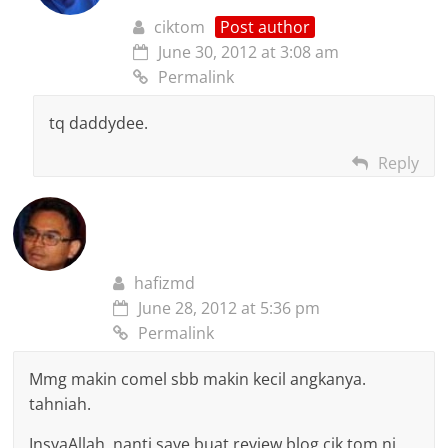
ciktom
Post author
June 30, 2012 at 3:08 am
Permalink
tq daddydee.
Reply
hafizmd
June 28, 2012 at 5:36 pm
Permalink
Mmg makin comel sbb makin kecil angkanya.
tahniah.
InsyaAllah, nanti saye buat review blog cik tom ni