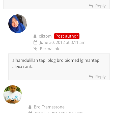
Reply
ciktom
Post author
June 30, 2012 at 3:11 am
Permalink
alhamdulillah tapi blog bro biomed lg mantap
alexa rank.
Reply
Bro Framestone