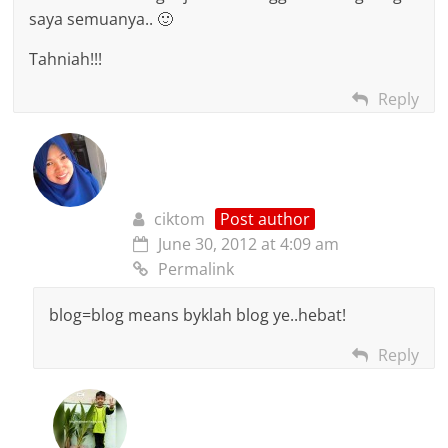
saya semuanya.. 🙂
Tahniah!!!
Reply
ciktom
Post author
June 30, 2012 at 4:09 am
Permalink
blog=blog means byklah blog ye..hebat!
Reply