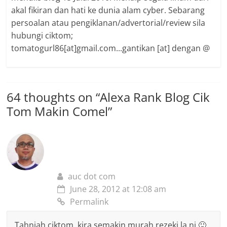
akal fikiran dan hati ke dunia alam cyber. Sebarang
persoalan atau pengiklanan/advertorial/review sila
hubungi ciktom;
tomatogurl86[at]gmail.com...gantikan [at] dengan @
64 thoughts on “
Alexa Rank Blog Cik
Tom Makin Comel
”
auc dot com
June 28, 2012 at 12:08 am
Permalink
Tahniah ciktom, kira semakin murah rezeki la ni 🙂