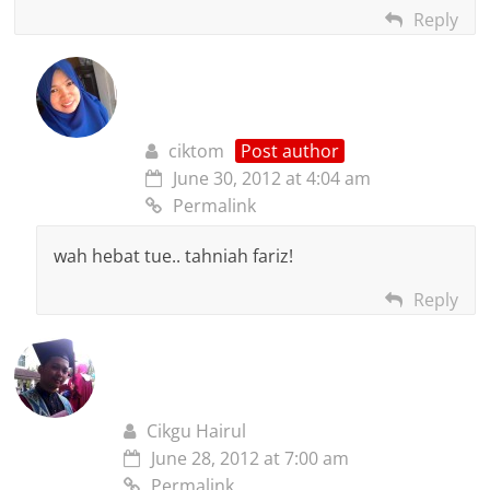
Reply
ciktom
Post author
June 30, 2012 at 4:04 am
Permalink
wah hebat tue.. tahniah fariz!
Reply
Cikgu Hairul
June 28, 2012 at 7:00 am
Permalink