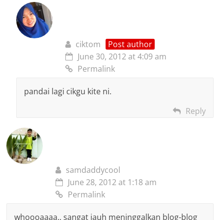
ciktom
Post author
June 30, 2012 at 4:09 am
Permalink
pandai lagi cikgu kite ni.
Reply
samdaddycool
June 28, 2012 at 1:18 am
Permalink
whoooaaaa.. sangat jauh meninggalkan blog-blog