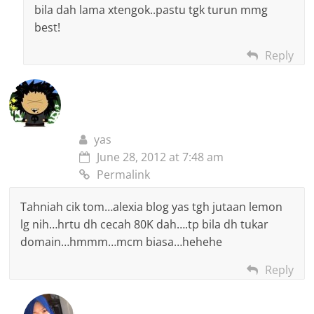
bila dah lama xtengok..pastu tgk turun mmg
best!
Reply
yas
June 28, 2012 at 7:48 am
Permalink
Tahniah cik tom…alexia blog yas tgh jutaan lemon
lg nih…hrtu dh cecah 80K dah….tp bila dh tukar
domain…hmmm…mcm biasa…hehehe
Reply