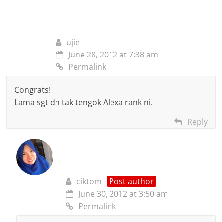
ujie
June 28, 2012 at 7:38 am
Permalink
Congrats!
Lama sgt dh tak tengok Alexa rank ni.
Reply
ciktom
Post author
June 30, 2012 at 3:50 am
Permalink