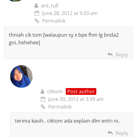
are_rull
June 28, 2012 at 9:33 am
Permalink
thniah cik tom [walaupun sy x bpe fhm lg bnda2
gni..hehehee]
Reply
ciktom
Post author
June 30, 2012 at 3:39 am
Permalink
terima kasih.. ciktom ada explain dlm entri ni..
Reply