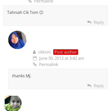
Permalink
Tahniah Cik Tom 🙂
Reply
ciktom
Post author
June 30, 2012 at 3:42 am
Permalink
thanks MJ.
Reply