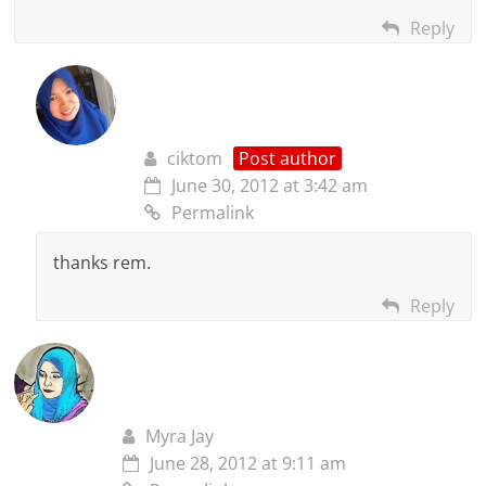
Reply
ciktom
Post author
June 30, 2012 at 3:42 am
Permalink
thanks rem.
Reply
Myra Jay
June 28, 2012 at 9:11 am