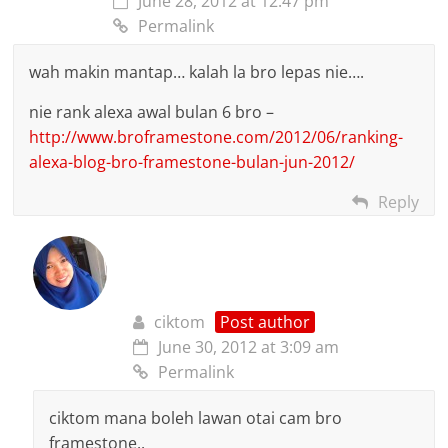
June 28, 2012 at 12:47 pm
Permalink
wah makin mantap… kalah la bro lepas nie….
nie rank alexa awal bulan 6 bro –
http://www.broframestone.com/2012/06/ranking-
alexa-blog-bro-framestone-bulan-jun-2012/
Reply
ciktom
Post author
June 30, 2012 at 3:09 am
Permalink
ciktom mana boleh lawan otai cam bro
framestone..