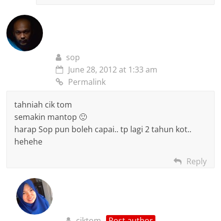
sop
June 28, 2012 at 1:33 am
Permalink
tahniah cik tom
semakin mantop 🙂
harap Sop pun boleh capai.. tp lagi 2 tahun kot..
hehehe
Reply
ciktom
Post author