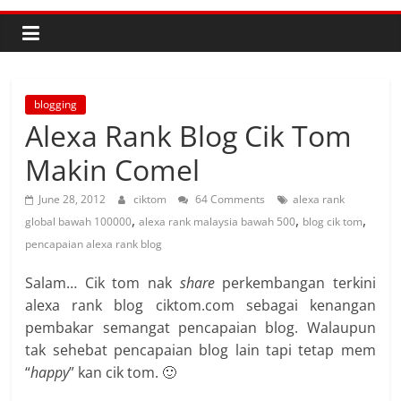
blogging
Alexa Rank Blog Cik Tom
Makin Comel
June 28, 2012
ciktom
64 Comments
alexa rank
,
,
,
global bawah 100000
alexa rank malaysia bawah 500
blog cik tom
pencapaian alexa rank blog
Salam… Cik tom nak
share
perkembangan terkini
alexa rank blog ciktom.com sebagai kenangan
pembakar semangat pencapaian blog. Walaupun
tak sehebat pencapaian blog lain tapi tetap mem
“
happy
” kan cik tom. 🙂