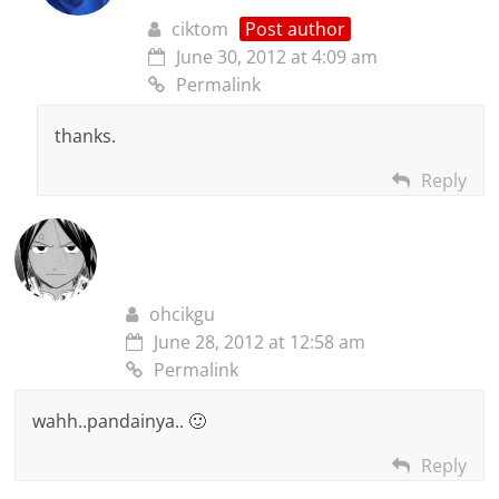
ciktom
Post author
June 30, 2012 at 4:09 am
Permalink
thanks.
Reply
ohcikgu
June 28, 2012 at 12:58 am
Permalink
wahh..pandainya.. 🙂
Reply