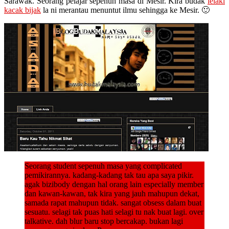
Sarawak. Seorang pelajar sepenuh masa di Mesir. Kira budak
lelaki
kacak bijak
la ni merantau menuntut ilmu sehingga ke Mesir. 🙂
Seorang student sepenuh masa yang complicated
pemikirannya. kadang-kadang tak tau apa saya pikir.
agak bizibody dengan hal orang lain especially member
dan kawan-kawan, tak kira yang jauh mahupun dekat,
samada rapat mahupun tidak. sangat obsess dalam buat
sesuatu. selagi tak puas hati selagi tu nak buat lagi. over
talkative. dah blur baru stop bercakap. bukan lagi