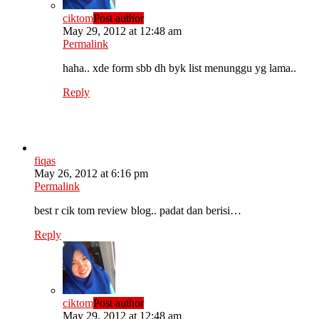
ciktom
Post author
May 29, 2012 at 12:48 am
Permalink
haha.. xde form sbb dh byk list menunggu yg lama..
Reply
fiqas
May 26, 2012 at 6:16 pm
Permalink
best r cik tom review blog.. padat dan berisi…
Reply
ciktom
Post author
May 29, 2012 at 12:48 am