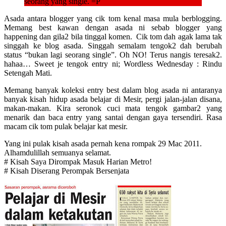
seorang yang single. =P
Asada antara blogger yang cik tom kenal masa mula berblogging.
Memang best kawan dengan asada ni sebab blogger yang
happening dan gila2 bila tinggal komen. Cik tom dah agak lama tak
singgah ke blog asada. Singgah semalam tengok2 dah berubah
status “bukan lagi seorang single”. Oh NO! Terus nangis teresak2.
hahaa… Sweet je tengok entry ni; Wordless Wednesday : Rindu
Setengah Mati.
Memang banyak koleksi entry best dalam blog asada ni antaranya
banyak kisah hidup asada belajar di Mesir, pergi jalan-jalan disana,
makan-makan. Kira seronok cuci mata tengok gambar2 yang
menarik dan baca entry yang santai dengan gaya tersendiri. Rasa
macam cik tom pulak belajar kat mesir.
Yang ini pulak kisah asada pernah kena rompak 29 Mac 2011.
Alhamdulillah semuanya selamat.
# Kisah Saya Dirompak Masuk Harian Metro!
# Kisah Diserang Perompak Bersenjata