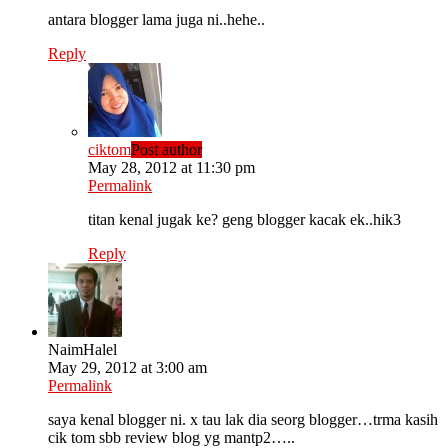
antara blogger lama juga ni..hehe..
Reply
ciktom
Post author
May 28, 2012 at 11:30 pm
Permalink
titan kenal jugak ke? geng blogger kacak ek..hik3
Reply
NaimHalel
May 29, 2012 at 3:00 am
Permalink
saya kenal blogger ni. x tau lak dia seorg blogger…trma kasih
cik tom sbb review blog yg mantp2…..