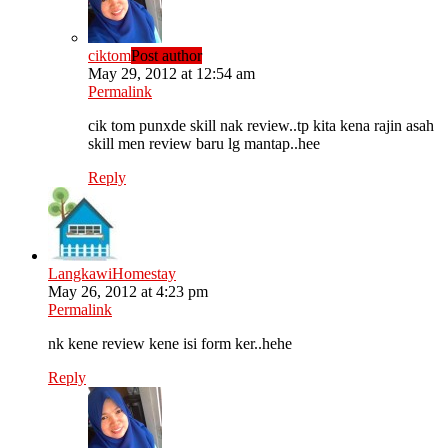
ciktom
Post author
May 29, 2012 at 12:54 am
Permalink
cik tom punxde skill nak review..tp kita kena rajin asah
skill men review baru lg mantap..hee
Reply
LangkawiHomestay
May 26, 2012 at 4:23 pm
Permalink
nk kene review kene isi form ker..hehe
Reply