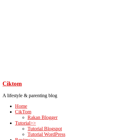
Ciktom
A lifestyle & parenting blog
Home
CikTom
Rakan Blogger
Tutorial>>
Tutorial Blogspot
Tutorial WordPress
Review>>