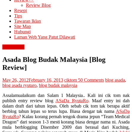
Review Blog
Resepi
Tips
Tawaran Iklan
Site Map
Hubungi
Laman Web Yang Patut Dilawati
review blog
Asada Blog Budak Malaysia [Blog
Review]
May 26, 2012
February 16, 2013
ciktom
50 Comments
blog asada
,
blog asada ryutaro
,
blog budak malaysia
Assalamualaikum dan Salam 1 Malaysia.. Kali ini cik tom nak
publish entry review blog
ASaDa RyutaRo
. Maaf entry ini dah
dalam draft dari tahun lepas. Oleh sebab cik tom tak berapa aktif
berblog tahun lepas so terus lupa. Biasa dengar tak nama
ASaDa
RyutaRo
? Kalau korang pernah tengok drama jepun “Team Medical
Dragon” dari season 1-3 mesti korang biasa dengar nama ni. Asada
mula berblogging Disember 2009 dan berasal dari Kuching,