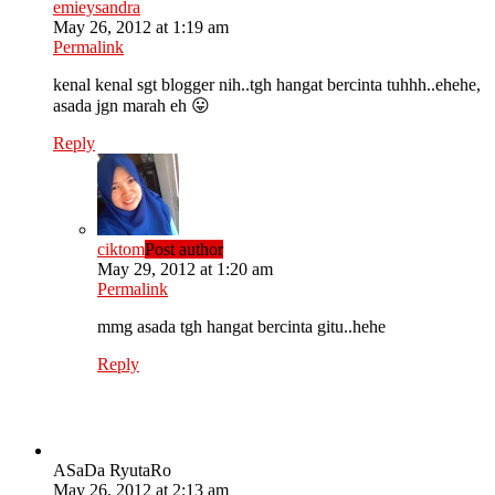
emieysandra
May 26, 2012 at 1:19 am
Permalink
kenal kenal sgt blogger nih..tgh hangat bercinta tuhhh..ehehe,
asada jgn marah eh 😛
Reply
ciktom
Post author
May 29, 2012 at 1:20 am
Permalink
mmg asada tgh hangat bercinta gitu..hehe
Reply
ASaDa RyutaRo
May 26, 2012 at 2:13 am