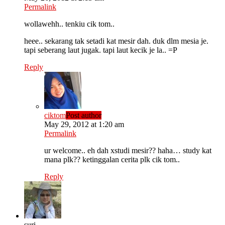
Permalink
wollawehh.. tenkiu cik tom..
heee.. sekarang tak setadi kat mesir dah. duk dlm mesia je.
tapi seberang laut jugak. tapi laut kecik je la.. =P
Reply
ciktom
Post author
May 29, 2012 at 1:20 am
Permalink
ur welcome.. eh dah xstudi mesir?? haha… study kat
mana plk?? ketinggalan cerita plk cik tom..
Reply
suri