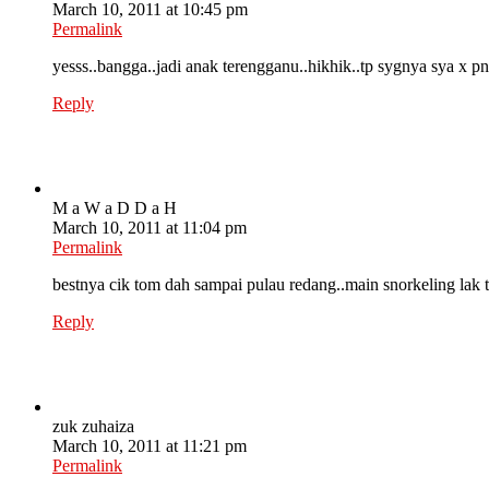
March 10, 2011 at 10:45 pm
Permalink
yesss..bangga..jadi anak terengganu..hikhik..tp sygnya sya x p
Reply
M a W a D D a H
March 10, 2011 at 11:04 pm
Permalink
bestnya cik tom dah sampai pulau redang..main snorkeling la
Reply
zuk zuhaiza
March 10, 2011 at 11:21 pm
Permalink