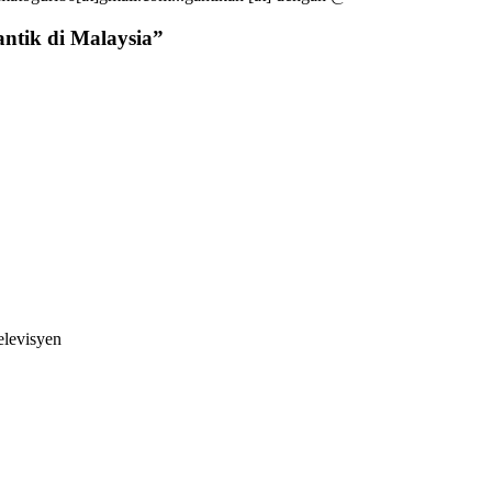
antik di Malaysia
”
elevisyen