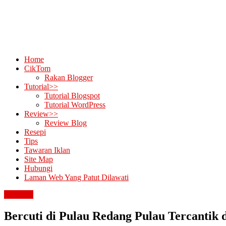
Home
CikTom
Rakan Blogger
Tutorial>>
Tutorial Blogspot
Tutorial WordPress
Review>>
Review Blog
Resepi
Tips
Tawaran Iklan
Site Map
Hubungi
Laman Web Yang Patut Dilawati
percutian
Bercuti di Pulau Redang Pulau Tercantik 