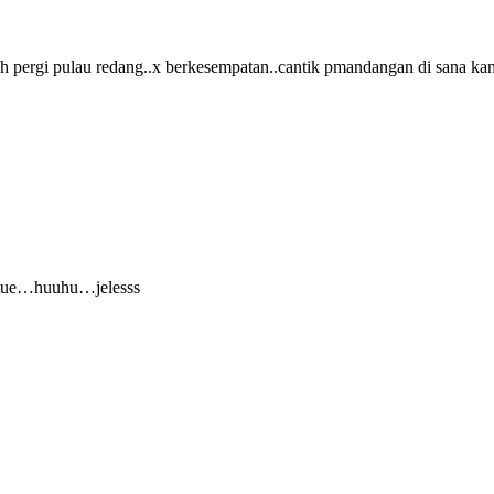
nh pergi pulau redang..x berkesempatan..cantik pmandangan di sana kan
k tue…huuhu…jelesss