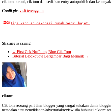
cik tom bercuti, cik tom dah sediakan entry autopublish dan kebanyak
Credit pic
:
visit terengganu
Tips Panduan dekorasi rumah versi bajet!
Sharing is caring
←
First Cek Nuffnang Blog Cik Tom
Tutorial Blockquote Bergambar Bagi Menarik
→
ciktom
Cik tom seorang part time blogger yang sangat sukakan dunia bloggin
persoalan atau pengiklanan/advertorial/review sila hubungi ciktom; t