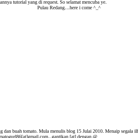
annya tutorial yang di request. So selamat mencuba ye.
Pulau Redang…here i come ^_^
g dan buah tomato. Mula menulis blog 15 Julai 2010. Menaip segala ilh
omatogurl86[at]gmail.com...gantikan [at] dengan @