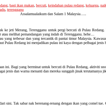
redang
,
bagi ikan makan
,
bercuti
,
keindahan pulau redang
,
keluarga
,
nai
madu
,
terengganu
Assalamualaikum dan Salam 1 Malaysia…..
ak ke jeti Merang, Terengganu untuk pergi bercuti di Pulau Redang. 
dur atau melihat pemandangan yang indah di Terengganu. hehe…
au yang terbesar dan yang tercantik di pantai timur Malaysia. Kawasa
 laut Pulau Redang ini menjadikan pulau ini kaya dengan pelbagai jenis 
aman ini. Bagi yang berminat untuk bercuti di Pulau Redang, aktiviti sn
bagai jenis dan warna menanti dan mereka sungguh jinak terutamanya j
i dari sini. Tak sabar nak berenang-renang dengan ikan yang comel tue.