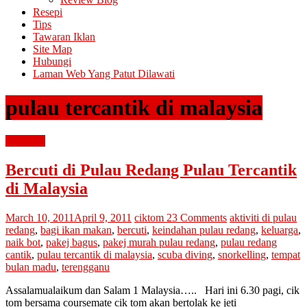
Resepi
Tips
Tawaran Iklan
Site Map
Hubungi
Laman Web Yang Patut Dilawati
pulau tercantik di malaysia
percutian
Bercuti di Pulau Redang Pulau Tercantik
di Malaysia
March 10, 2011
April 9, 2011
ciktom
23 Comments
aktiviti di pulau
redang
,
bagi ikan makan
,
bercuti
,
keindahan pulau redang
,
keluarga
,
naik bot
,
pakej bagus
,
pakej murah pulau redang
,
pulau redang
cantik
,
pulau tercantik di malaysia
,
scuba diving
,
snorkelling
,
tempat
bulan madu
,
terengganu
Assalamualaikum dan Salam 1 Malaysia….. Hari ini 6.30 pagi, cik
tom bersama coursemate cik tom akan bertolak ke jeti