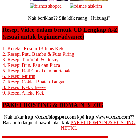
Nak beriklan?? Sila klik ruang "Hubungi"
Resepi Video dalam bentuk CD Lengkap A-Z
(sesuai untuk beginner/advance)
1. Koleksi Resepi 13 Jenis Kek
2. Resepi Putu Bambu & Putu Piring
3. Resepi Taufufah & air soya
4. Resepi Bun, Pau dan Pizza
5. Resepi Roti Canai dan murtabak
6. Resepi Muffin
7. Resepi Coklat Buatan Tangan
8. Resepi Kek Cheese
9. Resepi Aneka Kek
PAKEJ HOSTING & DOMAIN BLOG
Nak tukar
http://xxxx.blogspot.com
kpd
http://www.xxxx.com
??
Baca info lanjut dibawah atau klik
PAKEJ DOMAIN & HOSTING
NETKL