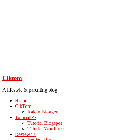
Ciktom
A lifestyle & parenting blog
Home
CikTom
Rakan Blogger
Tutorial>>
Tutorial Blogspot
Tutorial WordPress
Review>>
Review Blog