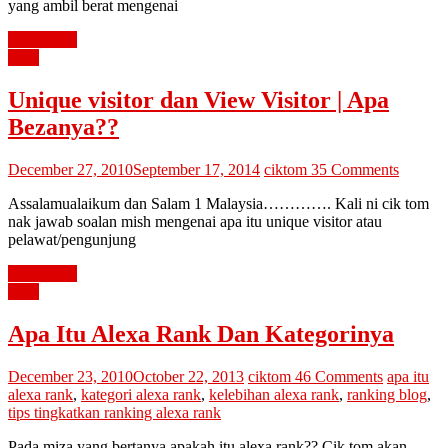
yang ambil berat mengenai
Read more
SEO
Unique visitor dan View Visitor | Apa
Bezanya??
December 27, 2010
September 17, 2014
ciktom
35 Comments
Assalamualaikum dan Salam 1 Malaysia…………. Kali ni cik tom
nak jawab soalan mish mengenai apa itu unique visitor atau
pelawat/pengunjung
Read more
SEO
Apa Itu Alexa Rank Dan Kategorinya
December 23, 2010
October 22, 2013
ciktom
46 Comments
apa itu
alexa rank
,
kategori alexa rank
,
kelebihan alexa rank
,
ranking blog
,
tips tingkatkan ranking alexa rank
Pada miza yang bertanya apakah itu alexa rank?? Cik tom akan