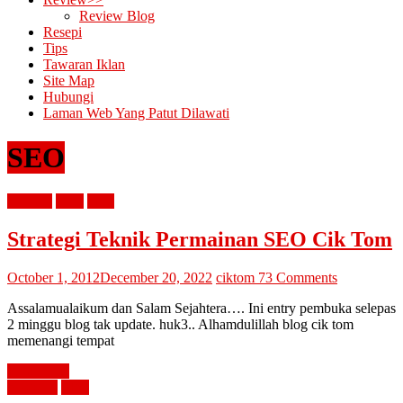
Review Blog
Resepi
Tips
Tawaran Iklan
Site Map
Hubungi
Laman Web Yang Patut Dilawati
SEO
menang
SEO
tips2
Strategi Teknik Permainan SEO Cik Tom
October 1, 2012
December 20, 2022
ciktom
73 Comments
Assalamualaikum dan Salam Sejahtera…. Ini entry pembuka selepas
2 minggu blog tak update. huk3.. Alhamdulillah blog cik tom
memenangi tempat
Read more
blogging
SEO