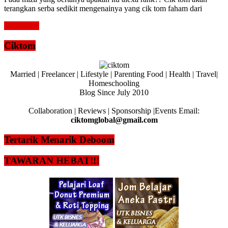
terangkan serba sedikit mengenainya yang cik tom faham dari
Read more
Ciktom
Married | Freelancer | Lifestyle | Parenting Food | Health | Travel|
Homeschooling
Blog Since July 2010
Collaboration | Reviews | Sponsorship |Events Email:
ciktomglobal@gmail.com
Tertarik Menarik Deboom
TAWARAN HEBAT!!!