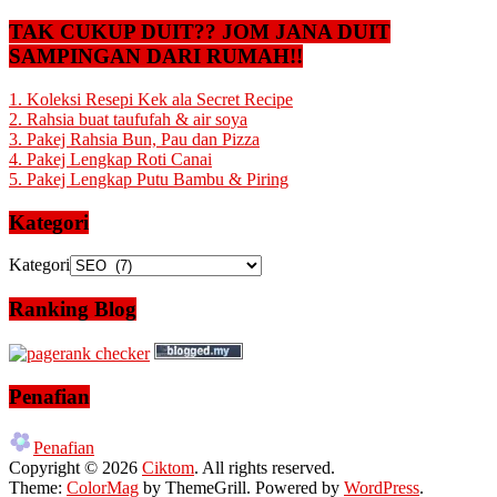
TAK CUKUP DUIT?? JOM JANA DUIT
SAMPINGAN DARI RUMAH!!
1. Koleksi Resepi Kek ala Secret Recipe
2. Rahsia buat taufufah & air soya
3. Pakej Rahsia Bun, Pau dan Pizza
4. Pakej Lengkap Roti Canai
5. Pakej Lengkap Putu Bambu & Piring
Kategori
Kategori
Ranking Blog
Penafian
Penafian
Copyright © 2026
Ciktom
. All rights reserved.
Theme:
ColorMag
by ThemeGrill. Powered by
WordPress
.