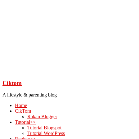
Ciktom
A lifestyle & parenting blog
Home
CikTom
Rakan Blogger
Tutorial>>
Tutorial Blogspot
Tutorial WordPress
Review>>