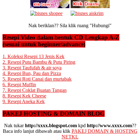
Nak beriklan?? Sila klik ruang "Hubungi"
Resepi Video dalam bentuk CD Lengkap A-Z
(sesuai untuk beginner/advance)
1. Koleksi Resepi 13 Jenis Kek
2. Resepi Putu Bambu & Putu Piring
3. Resepi Taufufah & air soya
4. Resepi Bun, Pau dan Pizza
5. Resepi Roti Canai dan murtabak
6. Resepi Muffin
7. Resepi Coklat Buatan Tangan
8. Resepi Kek Cheese
9. Resepi Aneka Kek
PAKEJ HOSTING & DOMAIN BLOG
Nak tukar
http://xxxx.blogspot.com
kpd
http://www.xxxx.com
??
Baca info lanjut dibawah atau klik
PAKEJ DOMAIN & HOSTING
NETKL