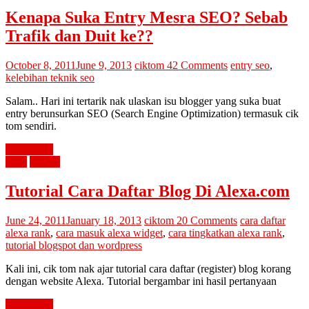
Kenapa Suka Entry Mesra SEO? Sebab
Trafik dan Duit ke??
October 8, 2011
June 9, 2013
ciktom
42 Comments
entry seo
,
kelebihan teknik seo
Salam.. Hari ini tertarik nak ulaskan isu blogger yang suka buat
entry berunsurkan SEO (Search Engine Optimization) termasuk cik
tom sendiri.
Read more
SEO
tutorial
Tutorial Cara Daftar Blog Di Alexa.com
June 24, 2011
January 18, 2013
ciktom
20 Comments
cara daftar
alexa rank
,
cara masuk alexa widget
,
cara tingkatkan alexa rank
,
tutorial blogspot dan wordpress
Kali ini, cik tom nak ajar tutorial cara daftar (register) blog korang
dengan website Alexa. Tutorial bergambar ini hasil pertanyaan
Read more