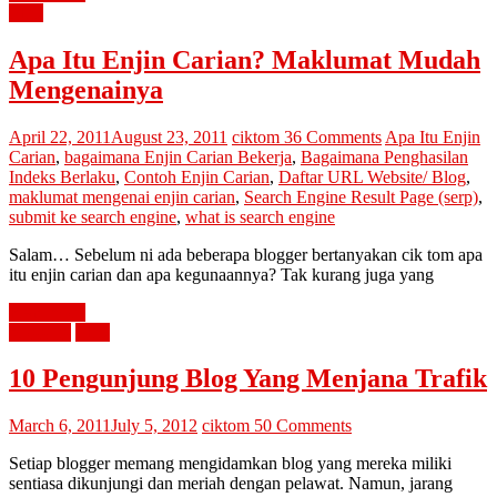
SEO
Apa Itu Enjin Carian? Maklumat Mudah
Mengenainya
April 22, 2011
August 23, 2011
ciktom
36 Comments
Apa Itu Enjin
Carian
,
bagaimana Enjin Carian Bekerja
,
Bagaimana Penghasilan
Indeks Berlaku
,
Contoh Enjin Carian
,
Daftar URL Website/ Blog
,
maklumat mengenai enjin carian
,
Search Engine Result Page (serp)
,
submit ke search engine
,
what is search engine
Salam… Sebelum ni ada beberapa blogger bertanyakan cik tom apa
itu enjin carian dan apa kegunaannya? Tak kurang juga yang
Read more
blogging
SEO
10 Pengunjung Blog Yang Menjana Trafik
March 6, 2011
July 5, 2012
ciktom
50 Comments
Setiap blogger memang mengidamkan blog yang mereka miliki
sentiasa dikunjungi dan meriah dengan pelawat. Namun, jarang