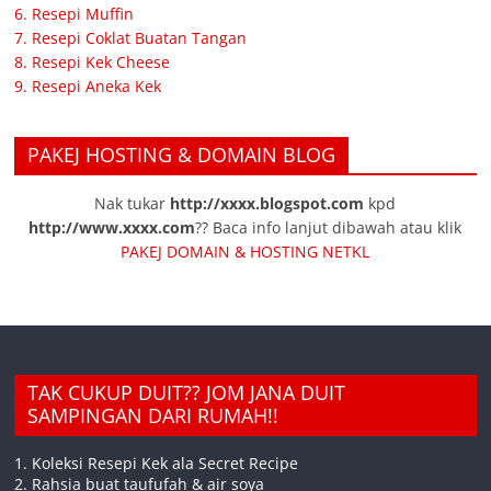
6. Resepi Muffin
7. Resepi Coklat Buatan Tangan
8. Resepi Kek Cheese
9. Resepi Aneka Kek
PAKEJ HOSTING & DOMAIN BLOG
Nak tukar
http://xxxx.blogspot.com
kpd
http://www.xxxx.com
?? Baca info lanjut dibawah atau klik
PAKEJ DOMAIN & HOSTING NETKL
TAK CUKUP DUIT?? JOM JANA DUIT
SAMPINGAN DARI RUMAH!!
1. Koleksi Resepi Kek ala Secret Recipe
2. Rahsia buat taufufah & air soya