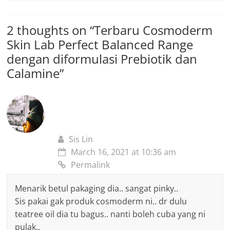
2 thoughts on “
Terbaru Cosmoderm
Skin Lab Perfect Balanced Range
dengan diformulasi Prebiotik dan
Calamine
”
Sis Lin
March 16, 2021 at 10:36 am
Permalink
Menarik betul pakaging dia.. sangat pinky..
Sis pakai gak produk cosmoderm ni.. dr dulu
teatree oil dia tu bagus.. nanti boleh cuba yang ni
pulak..