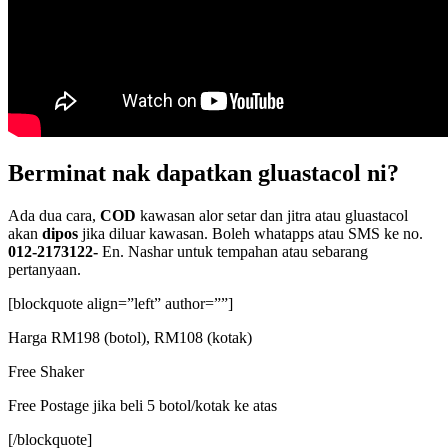
Berminat nak dapatkan gluastacol ni?
Ada dua cara,
COD
kawasan alor setar dan jitra atau gluastacol
akan
dipos
jika diluar kawasan. Boleh whatapps atau SMS ke no.
012-2173122-
En. Nashar untuk tempahan atau sebarang
pertanyaan.
[blockquote align=”left” author=””]
Harga RM198 (botol), RM108 (kotak)
Free Shaker
Free Postage jika beli 5 botol/kotak ke atas
[/blockquote]