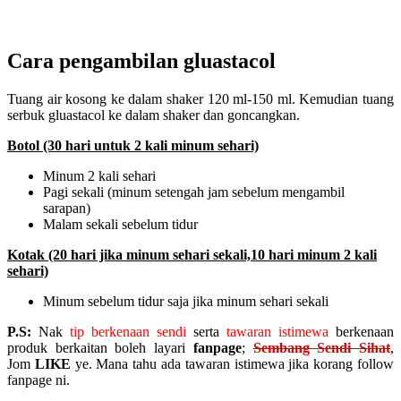
Cara pengambilan gluastacol
Tuang air kosong ke dalam shaker 120 ml-150 ml. Kemudian tuang
serbuk gluastacol ke dalam shaker dan goncangkan.
Botol (30 hari untuk 2 kali minum sehari)
Minum 2 kali sehari
Pagi sekali (minum setengah jam sebelum mengambil
sarapan)
Malam sekali sebelum tidur
Kotak (20 hari jika minum sehari sekali,10 hari minum 2 kali
sehari)
Minum sebelum tidur saja jika minum sehari sekali
P.S:
Nak
tip berkenaan sendi
serta
tawaran istimewa
berkenaan
produk berkaitan boleh layari
fanpage
;
Sembang Sendi Sihat
,
Jom
LIKE
ye. Mana tahu ada tawaran istimewa jika korang follow
fanpage ni.