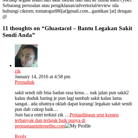
Sebarang persoalan atau pengiklanan/advertorial/review sila
hubungi ciktom; tomatogurl86[at]gmail.com...gantikan [at] dengan
@
11 thoughts on “
Gluastacol – Bantu Legakan Sakit
Sendi Anda
”
zik
January 14, 2016 at 4:58 pm
Permalink
sakit sendi nih bisa badan rasa kena… nak jalan pun sakit2
kalau duduk baring je pun lagi tambah sakit kalau lama
sangat.. ada ubatnya oklah dapat kurang/ legakan sakit sendi
pun dah cukup baik…
Jom baca entri terkini zik …
Pertandingan seni komen
terbanyak dan terlajak baik punya di
perniagaaninternethq.com
Reply