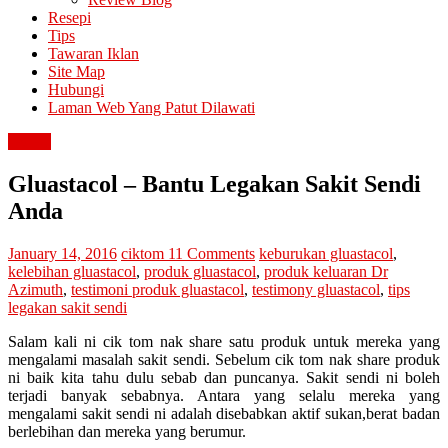
Resepi
Tips
Tawaran Iklan
Site Map
Hubungi
Laman Web Yang Patut Dilawati
review
Gluastacol – Bantu Legakan Sakit Sendi
Anda
January 14, 2016
ciktom
11 Comments
keburukan gluastacol
,
kelebihan gluastacol
,
produk gluastacol
,
produk keluaran Dr
Azimuth
,
testimoni produk gluastacol
,
testimony gluastacol
,
tips
legakan sakit sendi
Salam kali ni cik tom nak share satu produk untuk mereka yang
mengalami masalah sakit sendi. Sebelum cik tom nak share produk
ni baik kita tahu dulu sebab dan puncanya. Sakit sendi ni boleh
terjadi banyak sebabnya. Antara yang selalu mereka yang
mengalami sakit sendi ni adalah disebabkan aktif sukan,berat badan
berlebihan dan mereka yang berumur.