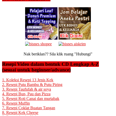
Nak beriklan?? Sila klik ruang "Hubungi"
Resepi Video dalam bentuk CD Lengkap A-Z
(sesuai untuk beginner/advance)
1. Koleksi Resepi 13 Jenis Kek
2. Resepi Putu Bambu & Putu Piring
3. Resepi Taufufah & air soya
4. Resepi Bun, Pau dan Pizza
5. Resepi Roti Canai dan murtabak
6. Resepi Muffin
7. Resepi Coklat Buatan Tangan
8. Resepi Kek Cheese