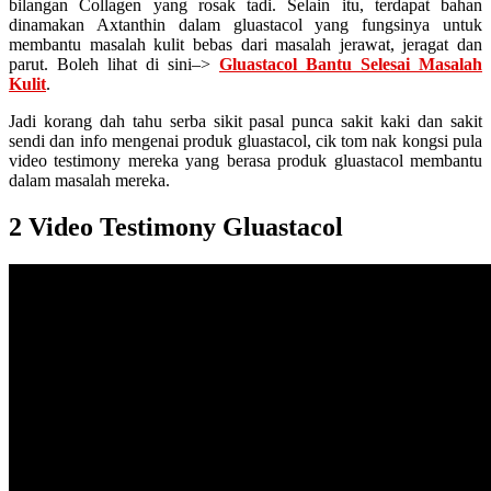
bilangan Collagen yang rosak tadi. Selain itu, terdapat bahan
dinamakan Axtanthin dalam gluastacol yang fungsinya untuk
membantu masalah kulit bebas dari masalah jerawat, jeragat dan
parut. Boleh lihat di sini–>
Gluastacol Bantu Selesai Masalah
Kulit
.
Jadi korang dah tahu serba sikit pasal punca sakit kaki dan sakit
sendi dan info mengenai produk gluastacol, cik tom nak kongsi pula
video testimony mereka yang berasa produk gluastacol membantu
dalam masalah mereka.
2 Video Testimony Gluastacol