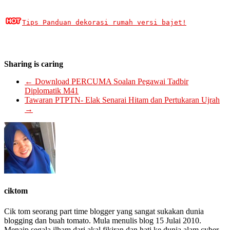
Tips Panduan dekorasi rumah versi bajet!
Sharing is caring
←
Download PERCUMA Soalan Pegawai Tadbir
Diplomatik M41
Tawaran PTPTN- Elak Senarai Hitam dan Pertukaran Ujrah
→
ciktom
Cik tom seorang part time blogger yang sangat sukakan dunia
blogging dan buah tomato. Mula menulis blog 15 Julai 2010.
Menaip segala ilham dari akal fikiran dan hati ke dunia alam cyber.