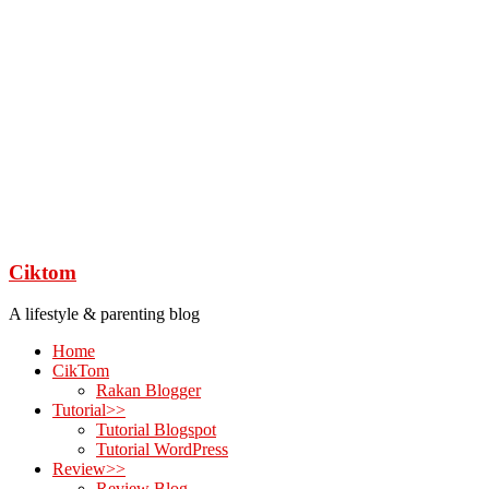
Ciktom
A lifestyle & parenting blog
Home
CikTom
Rakan Blogger
Tutorial>>
Tutorial Blogspot
Tutorial WordPress
Review>>
Review Blog