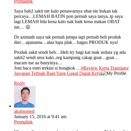
Permalink
Saya bab2 sakit nie kalo penawarnya ubat nie bukan tak
percaya…LEMAH BATIN pon pernah saya tanya..tp saya
lagi LEMAH bila kena kalo nak baik kena makan OBAT
nie… 😛
Dr azimuth saya tak pernah jumpa tapi pernah beli produk
dier…apanama…alaa lupa plak…bagus PRODUK nya!
Produk sakit sendi heh…bleh try bagi kat mak sedara yg ada
sakit2 sendi area kaki..org kampung cakap goat…goat…
macam tue aa bunyinya…
Jom baca entri terkini si bongkok …
#Review Kerja Translator
Jawapan Terbaik Bagi Yang Gagal Dapat Kerja
Reply
akubiomed
January 15, 2016 at 9:41 am
Permalink