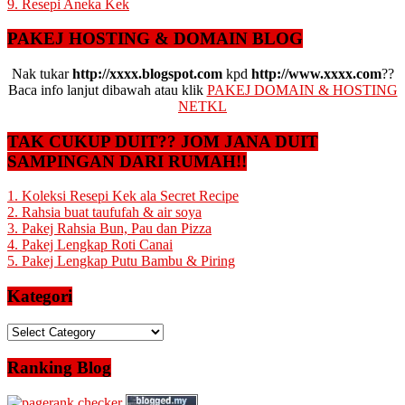
9. Resepi Aneka Kek
PAKEJ HOSTING & DOMAIN BLOG
Nak tukar
http://xxxx.blogspot.com
kpd
http://www.xxxx.com
??
Baca info lanjut dibawah atau klik
PAKEJ DOMAIN & HOSTING
NETKL
TAK CUKUP DUIT?? JOM JANA DUIT
SAMPINGAN DARI RUMAH!!
1. Koleksi Resepi Kek ala Secret Recipe
2. Rahsia buat taufufah & air soya
3. Pakej Rahsia Bun, Pau dan Pizza
4. Pakej Lengkap Roti Canai
5. Pakej Lengkap Putu Bambu & Piring
Kategori
Kategori
Ranking Blog