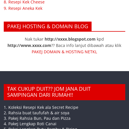
8. Resepi Kek Cheese
9. Resepi Aneka Kek
PAKEJ HOSTING & DOMAIN BLOG
Nak tukar
http://xxxx.blogspot.com
kpd
http://www.xxxx.com
?? Baca info lanjut dibawah atau klik
PAKEJ DOMAIN & HOSTING NETKL
TAK CUKUP DUIT?? JOM JANA DUIT
SAMPINGAN DARI RUMAH!!
1. Koleksi Resepi Kek ala Secret Recipe
2. Rahsia buat taufufah & air soya
3. Pakej Rahsia Bun, Pau dan Pizza
4. Pakej Lengkap Roti Canai