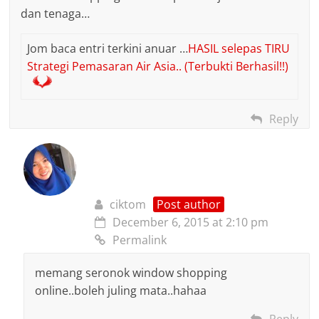
dan tenaga…
Jom baca entri terkini anuar …
HASIL selepas TIRU
Strategi Pemasaran Air Asia.. (Terbukti Berhasil!!)
Reply
ciktom
Post author
December 6, 2015 at 2:10 pm
Permalink
memang seronok window shopping
online..boleh juling mata..hahaa
Reply