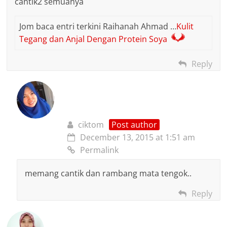
cantik2 semuanya
Jom baca entri terkini Raihanah Ahmad …
Kulit
Tegang dan Anjal Dengan Protein Soya
Reply
ciktom
Post author
December 13, 2015 at 1:51 am
Permalink
memang cantik dan rambang mata tengok..
Reply