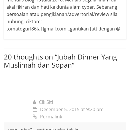
akal fikiran dan hati ke dunia alam cyber. Sebarang
persoalan atau pengiklanan/advertorial/review sila
hubungi ciktom;
tomatogurl86[at]gmail.com...gantikan [at] dengan @
20 thoughts on “
Jubah Dinner Yang
Muslimah dan Sopan
”
Cik Siti
December 5, 2015 at 9:20 pm
Permalink
wah…nice2….nnt nak usha tgk la