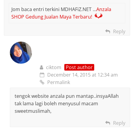
Jom baca entri terkini MDHAFiZ.NET …
Anzala
SHOP Gedung Jualan Maya Terbaru!
Reply
ciktom
Post author
December 14, 2015 at 12:34 am
Permalink
tengok website anzala pun mantap..insyaAllah
tak lama lagi boleh menyusul macam
sweetmuslimah,
Reply