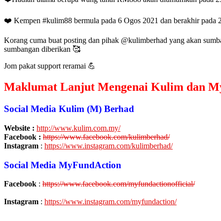
❤️ Kempen #kulim88 bermula pada 6 Ogos 2021 dan berakhir pada 
Korang cuma buat posting dan pihak @kulimberhad yang akan sumb
sumbangan diberikan 🥰
Jom pakat support reramai 💪
Maklumat Lanjut Mengenai Kulim dan M
Social Media Kulim (M) Berhad
Website :
http://www.kulim.com.my/
Facebook :
https://www.facebook.com/kulimberhad/
Instagram
:
https://www.instagram.com/kulimberhad/
Social Media MyFundAction
Facebook
:
https://www.facebook.com/myfundactionofficial/
Instagram
:
https://www.instagram.com/myfundaction/