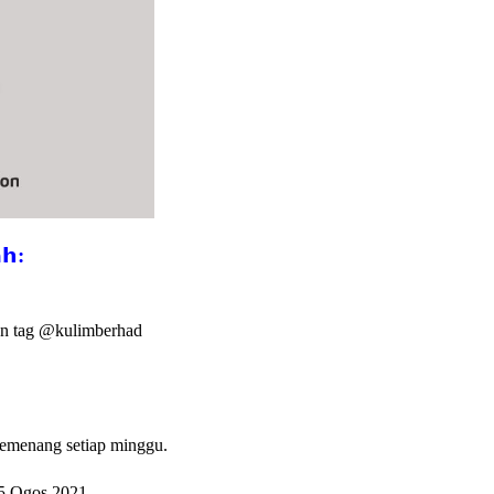
𝗵:
dan tag @kulimberhad
emenang setiap minggu.
5 Ogos 2021.