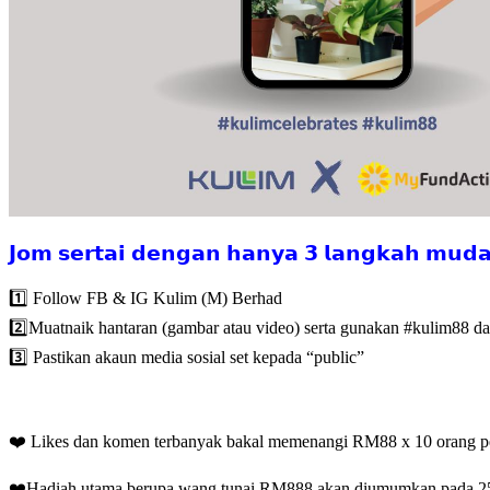
𝗝𝗼𝗺 𝘀𝗲𝗿𝘁𝗮𝗶 𝗱𝗲𝗻𝗴𝗮𝗻 𝗵𝗮𝗻𝘆𝗮 𝟯 𝗹𝗮𝗻𝗴𝗸𝗮𝗵 𝗺𝘂𝗱
1️⃣ Follow FB & IG Kulim (M) Berhad
2️⃣Muatnaik hantaran (gambar atau video) serta gunakan #kulim88 
3️⃣ Pastikan akaun media sosial set kepada “public”
❤️ Likes dan komen terbanyak bakal memenangi RM88 x 10 orang p
❤️Hadiah utama berupa wang tunai RM888 akan diumumkan pada 2