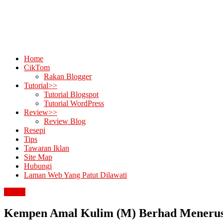
Home
CikTom
Rakan Blogger
Tutorial>>
Tutorial Blogspot
Tutorial WordPress
Review>>
Review Blog
Resepi
Tips
Tawaran Iklan
Site Map
Hubungi
Laman Web Yang Patut Dilawati
review
Kempen Amal Kulim (M) Berhad Menerus