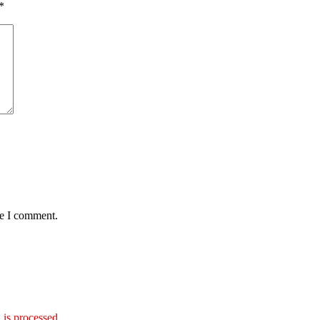
*
me I comment.
is processed
.