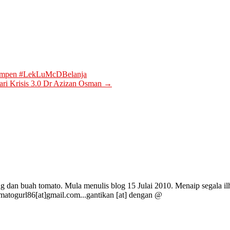
Kempen #LekLuMcDBelanja
ri Krisis 3.0 Dr Azizan Osman
→
g dan buah tomato. Mula menulis blog 15 Julai 2010. Menaip segala ilh
omatogurl86[at]gmail.com...gantikan [at] dengan @