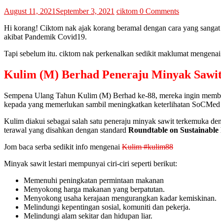
August 11, 2021
September 3, 2021
ciktom
0 Comments
Hi korang! Ciktom nak ajak korang beramal dengan cara yang sangat
akibat Pandemik Covid19.
Tapi sebelum itu. ciktom nak perkenalkan sedikit maklumat mengen
Kulim (M) Berhad Peneraju Minyak Sawi
Sempena Ulang Tahun Kulim (M) Berhad ke-88, mereka ingin memberi
kepada yang memerlukan sambil meningkatkan keterlihatan SoCMed
Kulim diakui sebagai salah satu peneraju minyak sawit terkemuka de
terawal yang disahkan dengan standard
Roundtable on Sustainable
Jom baca serba sedikit info mengenai
Kulim #kulim88
Minyak sawit lestari mempunyai ciri-ciri seperti berikut:
Memenuhi peningkatan permintaan makanan
Menyokong harga makanan yang berpatutan.
Menyokong usaha kerajaan mengurangkan kadar kemiskinan.
Melindungi kepentingan sosial, komuniti dan pekerja.
Melindungi alam sekitar dan hidupan liar.