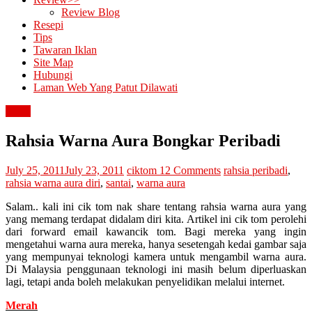
Review Blog
Resepi
Tips
Tawaran Iklan
Site Map
Hubungi
Laman Web Yang Patut Dilawati
santai
Rahsia Warna Aura Bongkar Peribadi
July 25, 2011
July 23, 2011
ciktom
12 Comments
rahsia peribadi
,
rahsia warna aura diri
,
santai
,
warna aura
Salam.. kali ini cik tom nak share tentang rahsia warna aura yang
yang memang terdapat didalam diri kita. Artikel ini cik tom perolehi
dari forward email kawancik tom. Bagi mereka yang ingin
mengetahui warna aura mereka, hanya sesetengah kedai gambar saja
yang mempunyai teknologi kamera untuk mengambil warna aura.
Di Malaysia penggunaan teknologi ini masih belum diperluaskan
lagi, tetapi anda boleh melakukan penyelidikan melalui internet.
Merah