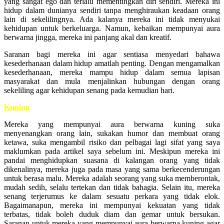
yang sangat ego dan terlalu mementingkan diri sendiri. Mereka ini
hidup dalam dunianya sendiri tanpa menghiraukan keadaan orang
lain di sekelilingnya. Ada kalanya mereka ini tidak menyukai
kehidupan untuk berkeluarga. Namun, kebaikan mempunyai aura
berwarna jingga, mereka ini panjang akal dan kreatif.
Saranan bagi mereka ini agar sentiasa menyedari bahawa
kesederhanaan dalam hidup amatlah penting. Dengan mengamalkan
kesederhanaan, mereka mampu hidup dalam semua lapisan
masyarakat dan mula menjalinkan hubungan dengan orang
sekeliling agar kehidupan senang pada kemudian hari.
Kuning
Mereka yang mempunyai aura berwarna kuning suka
menyenangkan orang lain, sukakan humor dan membuat orang
ketawa, suka mengambil risiko dan pelbagai lagi sifat yang saya
maklumkan pada artikel saya sebelum ini. Meskipun mereka ini
pandai menghidupkan suasana di kalangan orang yang tidak
dikenalinya, mereka juga pada masa yang sama berkecenderungan
untuk berasa malu. Mereka adalah seorang yang suka memberontak,
mudah sedih, selalu tertekan dan tidak bahagia. Selain itu, mereka
senang terjerumus ke dalam sesuatu perkara yang tidak elok.
Bagaimanapun, mereka ini mempunyai kekuatan yang tidak
terbatas, tidak boleh duduk diam dan gemar untuk bersukan.
Saranan untuk mereka yang mempunyai aura berwarna kuning agar