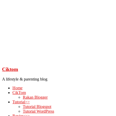
Ciktom
A lifestyle & parenting blog
Home
CikTom
Rakan Blogger
Tutorial>>
Tutorial Blogspot
Tutorial WordPress
Review>>