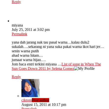
Reply
miyana
July 25, 2011 at 3:02 pm
Permalink
yana dah jarang nak tau pasal warna…kalau dulu2
sukalah….sekarang ni yana suka pakai warna ikot hari jer…
senin warna putih
ahad warna hitam…
jumaat warna hijau….
Jom baca entri terkini miyana …
List of song in When The
Sun Goes Down 2011 by Selena Gomez
Reply
ciktom
Post author
August 15, 2011 at 10:17 pm
Permalink