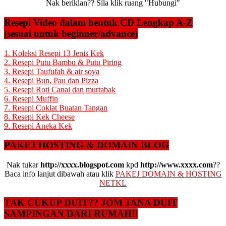
Nak beriklan?? Sila klik ruang "Hubungi"
Resepi Video dalam bentuk CD Lengkap A-Z
(sesuai untuk beginner/advance)
1. Koleksi Resepi 13 Jenis Kek
2. Resepi Putu Bambu & Putu Piring
3. Resepi Taufufah & air soya
4. Resepi Bun, Pau dan Pizza
5. Resepi Roti Canai dan murtabak
6. Resepi Muffin
7. Resepi Coklat Buatan Tangan
8. Resepi Kek Cheese
9. Resepi Aneka Kek
PAKEJ HOSTING & DOMAIN BLOG
Nak tukar
http://xxxx.blogspot.com
kpd
http://www.xxxx.com
??
Baca info lanjut dibawah atau klik
PAKEJ DOMAIN & HOSTING
NETKL
TAK CUKUP DUIT?? JOM JANA DUIT
SAMPINGAN DARI RUMAH!!