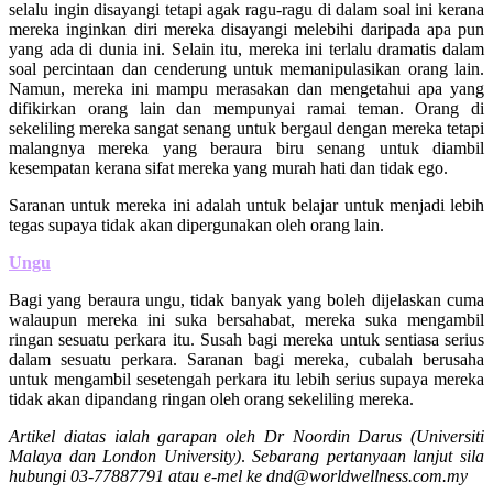
selalu ingin disayangi tetapi agak ragu-ragu di dalam soal ini kerana
mereka inginkan diri mereka disayangi melebihi daripada apa pun
yang ada di dunia ini. Selain itu, mereka ini terlalu dramatis dalam
soal percintaan dan cenderung untuk memanipulasikan orang lain.
Namun, mereka ini mampu merasakan dan mengetahui apa yang
difikirkan orang lain dan mempunyai ramai teman. Orang di
sekeliling mereka sangat senang untuk bergaul dengan mereka tetapi
malangnya mereka yang beraura biru senang untuk diambil
kesempatan kerana sifat mereka yang murah hati dan tidak ego.
Saranan untuk mereka ini adalah untuk belajar untuk menjadi lebih
tegas supaya tidak akan dipergunakan oleh orang lain.
Ungu
Bagi yang beraura ungu, tidak banyak yang boleh dijelaskan cuma
walaupun mereka ini suka bersahabat, mereka suka mengambil
ringan sesuatu perkara itu. Susah bagi mereka untuk sentiasa serius
dalam sesuatu perkara. Saranan bagi mereka, cubalah berusaha
untuk mengambil sesetengah perkara itu lebih serius supaya mereka
tidak akan dipandang ringan oleh orang sekeliling mereka.
Artikel diatas ialah garapan oleh Dr Noordin Darus (Universiti
Malaya dan London University)
.
Sebarang pertanyaan lanjut sila
hubungi 03-77887791 atau e-mel ke dnd@worldwellness.com.my