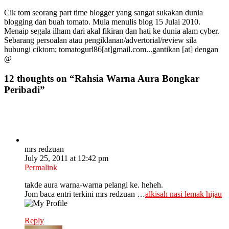
Cik tom seorang part time blogger yang sangat sukakan dunia
blogging dan buah tomato. Mula menulis blog 15 Julai 2010.
Menaip segala ilham dari akal fikiran dan hati ke dunia alam cyber.
Sebarang persoalan atau pengiklanan/advertorial/review sila
hubungi ciktom; tomatogurl86[at]gmail.com...gantikan [at] dengan
@
12 thoughts on “
Rahsia Warna Aura Bongkar
Peribadi
”
mrs redzuan
July 25, 2011 at 12:42 pm
Permalink
takde aura warna-warna pelangi ke. heheh.
Jom baca entri terkini mrs redzuan …
alkisah nasi lemak hijau
Reply