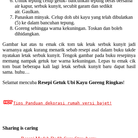
Untuk tepung celup getuk- bancuhkan tepung beras bersama
air kapur, serbuk kunyit, secubit garam dan sedikit
air. Gaulkan.
Panaskan minyak. Celup doh ubi kayu yang telah dibulatkan
(5) ke dalam bancuhan tepung.
Goreng sehingga warna kekuningan. Toskan dan boleh
dihidangkan.
Gambar kat atas tu emak cik tom tak letak serbuk kunyit jadi
warnanya agak kurang menarik sebab resepi asal dalam buku takde
nyatakan letak serbuk kunyit. Tengok gambar pada buku resepinya
memang nampak getuk tue warna kekuningan. Lepas tu emak cik
tom buat beberapa kali lagi letak serbuk kunyit baru dapat hasil
sama. huhu…
Selamat mencuba
Resepi Getuk Ubi Kayu Goreng Ringkas
!
Tips Panduan dekorasi rumah versi bajet!
Sharing is caring