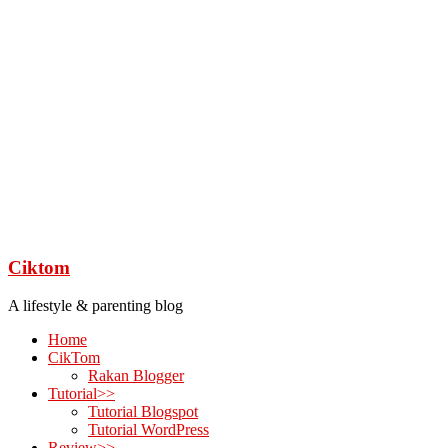
Ciktom
A lifestyle & parenting blog
Home
CikTom
Rakan Blogger
Tutorial>>
Tutorial Blogspot
Tutorial WordPress
Review>>