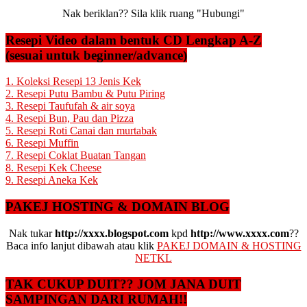
Nak beriklan?? Sila klik ruang "Hubungi"
Resepi Video dalam bentuk CD Lengkap A-Z
(sesuai untuk beginner/advance)
1. Koleksi Resepi 13 Jenis Kek
2. Resepi Putu Bambu & Putu Piring
3. Resepi Taufufah & air soya
4. Resepi Bun, Pau dan Pizza
5. Resepi Roti Canai dan murtabak
6. Resepi Muffin
7. Resepi Coklat Buatan Tangan
8. Resepi Kek Cheese
9. Resepi Aneka Kek
PAKEJ HOSTING & DOMAIN BLOG
Nak tukar
http://xxxx.blogspot.com
kpd
http://www.xxxx.com
??
Baca info lanjut dibawah atau klik
PAKEJ DOMAIN & HOSTING
NETKL
TAK CUKUP DUIT?? JOM JANA DUIT
SAMPINGAN DARI RUMAH!!