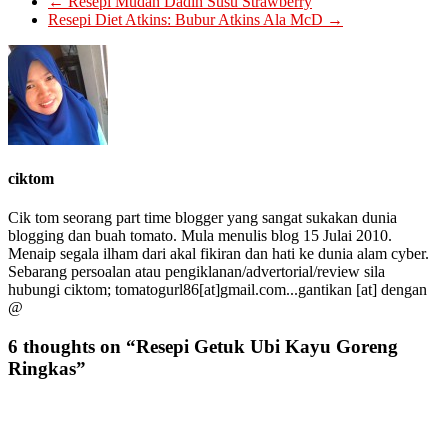
←
Resepi Mudah Dadih Susu Strawberry
Resepi Diet Atkins: Bubur Atkins Ala McD
→
ciktom
Cik tom seorang part time blogger yang sangat sukakan dunia
blogging dan buah tomato. Mula menulis blog 15 Julai 2010.
Menaip segala ilham dari akal fikiran dan hati ke dunia alam cyber.
Sebarang persoalan atau pengiklanan/advertorial/review sila
hubungi ciktom; tomatogurl86[at]gmail.com...gantikan [at] dengan
@
6 thoughts on “
Resepi Getuk Ubi Kayu Goreng
Ringkas
”