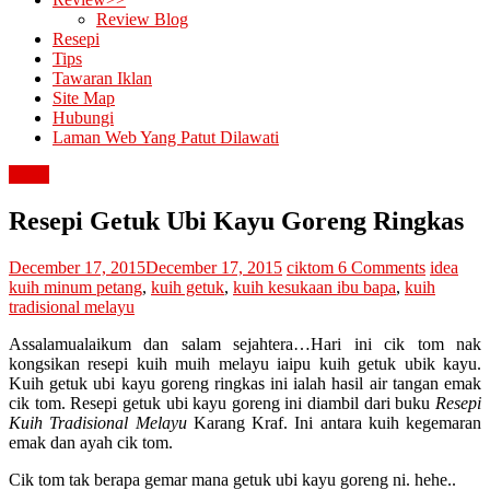
Review Blog
Resepi
Tips
Tawaran Iklan
Site Map
Hubungi
Laman Web Yang Patut Dilawati
resepi
Resepi Getuk Ubi Kayu Goreng Ringkas
December 17, 2015
December 17, 2015
ciktom
6 Comments
idea
kuih minum petang
,
kuih getuk
,
kuih kesukaan ibu bapa
,
kuih
tradisional melayu
Assalamualaikum dan salam sejahtera…Hari ini cik tom nak
kongsikan resepi kuih muih melayu iaipu kuih getuk ubik kayu.
Kuih getuk ubi kayu goreng ringkas ini ialah hasil air tangan emak
cik tom. Resepi getuk ubi kayu goreng ini diambil dari buku
Resepi
Kuih Tradisional Melayu
Karang Kraf. Ini antara kuih kegemaran
emak dan ayah cik tom.
Cik tom tak berapa gemar mana getuk ubi kayu goreng ni. hehe..