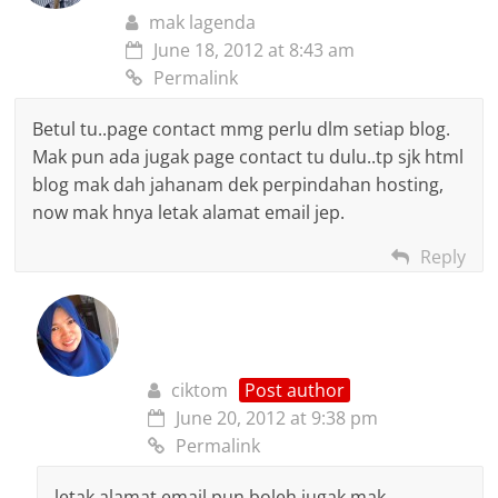
mak lagenda
June 18, 2012 at 8:43 am
Permalink
Betul tu..page contact mmg perlu dlm setiap blog.
Mak pun ada jugak page contact tu dulu..tp sjk html
blog mak dah jahanam dek perpindahan hosting,
now mak hnya letak alamat email jep.
Reply
ciktom
Post author
June 20, 2012 at 9:38 pm
Permalink
letak alamat email pun boleh jugak mak..