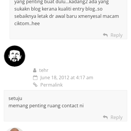
yang penting buat dulu…kadang2 ada yang
sukakn blog kerana kualiti entry blog..so
sebaiknya letak dr awal baru xmenyesal macam
ciktom..hee
Reply
tehr
June 18, 2012 at 4:17 am
Permalink
setuju
memang penting ruang contact ni
Reply