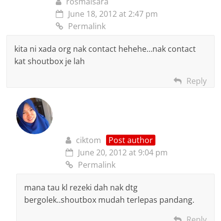
rosmaisara
June 18, 2012 at 2:47 pm
Permalink
kita ni xada org nak contact hehehe…nak contact
kat shoutbox je lah
Reply
ciktom
Post author
June 20, 2012 at 9:04 pm
Permalink
mana tau kl rezeki dah nak dtg
bergolek..shoutbox mudah terlepas pandang.
Reply