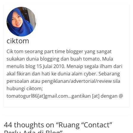
ciktom
Cik tom seorang part time blogger yang sangat
sukakan dunia blogging dan buah tomato. Mula
menulis blog 15 Julai 2010. Menaip segala ilham dari
akal fikiran dan hati ke dunia alam cyber. Sebarang
persoalan atau pengiklanan/advertorial/review sila
hubungi ciktom;
tomatogurl86[at]gmail.com...gantikan [at] dengan @
44 thoughts on “
Ruang “Contact”
Perlu Ada di Blog
”