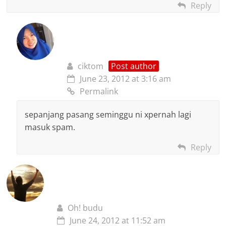
Reply
ciktom
Post author
June 23, 2012 at 3:16 am
Permalink
sepanjang pasang seminggu ni xpernah lagi
masuk spam.
Reply
Oh! budu
June 24, 2012 at 11:52 am