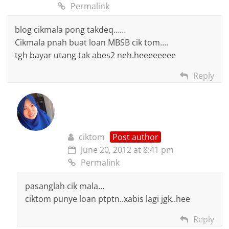
Permalink
blog cikmala pong takdeq……
Cikmala pnah buat loan MBSB cik tom….
tgh bayar utang tak abes2 neh.heeeeeeee
Reply
ciktom
Post author
June 20, 2012 at 8:41 pm
Permalink
pasanglah cik mala…
ciktom punye loan ptptn..xabis lagi jgk..hee
Reply