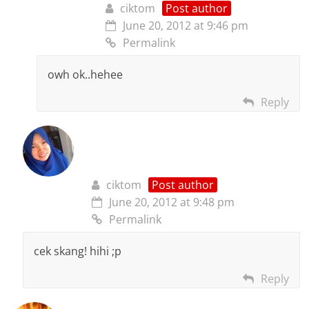
ciktom
Post author
June 20, 2012 at 9:46 pm
Permalink
owh ok..hehee
Reply
ciktom
Post author
June 20, 2012 at 9:48 pm
Permalink
cek skang! hihi ;p
Reply