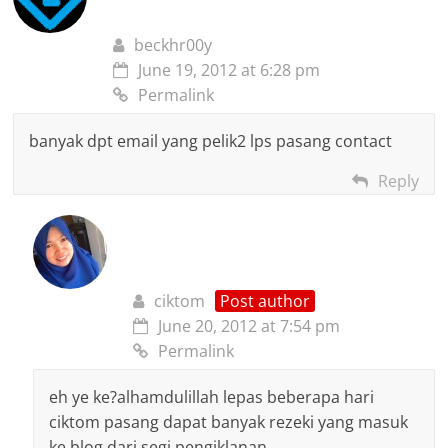
beckhr00y
June 19, 2012 at 6:28 pm
Permalink
banyak dpt email yang pelik2 lps pasang contact
Reply
ciktom
Post author
June 20, 2012 at 7:54 pm
Permalink
eh ye ke?alhamdulillah lepas beberapa hari
ciktom pasang dapat banyak rezeki yang masuk
ke blog dari segi pengiklanan.