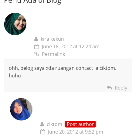
kira kekuri
June 18, 2012 at 12:24 am
Permalink
ohh, belog saya xda ruangan contact la ciktom.
huhu
Reply
ciktom
Post author
June 20, 2012 at 9:52 pm