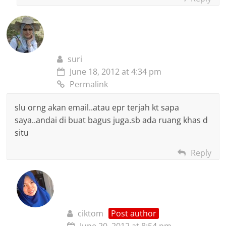
suri
June 18, 2012 at 4:34 pm
Permalink
slu orng akan email..atau epr terjah kt sapa
saya..andai di buat bagus juga.sb ada ruang khas d
situ
Reply
ciktom
Post author
June 20, 2012 at 8:54 pm