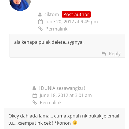
ciktom
Post author
June 20, 2012 at 9:49 pm
Permalink
ala kenapa pulak delete..sygnya..
Reply
! DUNIA sesawangku !
June 18, 2012 at 3:01 am
Permalink
Okey dah ada lama… cuma xpnah nk bukak je email
tu… xsempat nk cek ! *konon