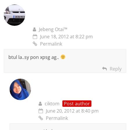
Jebeng Otai™
June 18, 2012 at 8:22 pm
Permalink
btul la..sy pon xpsg ag..
Reply
ciktom
Post author
June 20, 2012 at 8:40 pm
Permalink