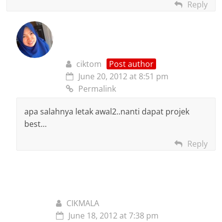
Reply
ciktom
Post author
June 20, 2012 at 8:51 pm
Permalink
apa salahnya letak awal2..nanti dapat projek
best…
Reply
CIKMALA
June 18, 2012 at 7:38 pm