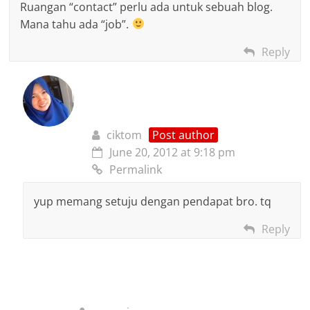
Ruangan “contact” perlu ada untuk sebuah blog.
Mana tahu ada “job”.
Reply
ciktom
Post author
June 20, 2012 at 9:18 pm
Permalink
yup memang setuju dengan pendapat bro. tq
Reply