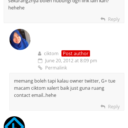
sekurang2nya boleh hubungi dgn link lain kan?
hehehe
Reply
ciktom
Post author
June 20, 2012 at 8:09 pm
Permalink
memang boleh tapi kalau owner twitter, G+ tue
macam ciktom xalert baik just guna ruang
contact email..hehe
Reply