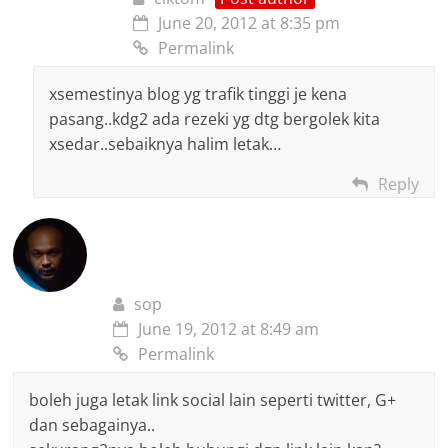
June 20, 2012 at 8:35 pm
Permalink
xsemestinya blog yg trafik tinggi je kena
pasang..kdg2 ada rezeki yg dtg bergolek kita
xsedar..sebaiknya halim letak…
Reply
sop
June 19, 2012 at 8:49 am
Permalink
boleh juga letak link social lain seperti twitter, G+
dan sebagainya..