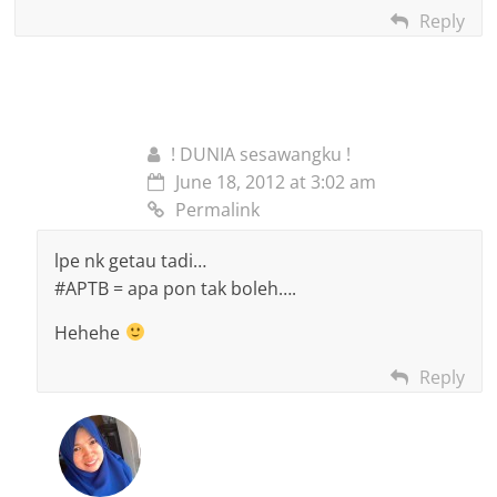
Reply
! DUNIA sesawangku !
June 18, 2012 at 3:02 am
Permalink
lpe nk getau tadi…
#APTB = apa pon tak boleh….
Hehehe
Reply