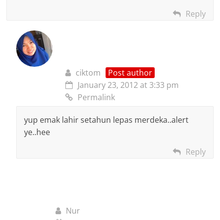
Reply
ciktom
Post author
January 23, 2012 at 3:33 pm
Permalink
yup emak lahir setahun lepas merdeka..alert
ye..hee
Reply
Nur