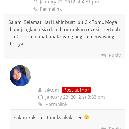
January 22, 2012 at 4:51 pm
Permalink
Salam. Selamat Hari Lahir buat ibu Cik Tom.. Moga
dipanjangkan usia dan dimurahkan rezeki.. Bertuah
ibu Cik Tom dapat anak2 yang begitu menyayangi
dirinya.
Reply
ciktom
Post author
January 23, 2012 at 3:33 pm
Permalink
salam kak nur..thanks akak..hee
Reply