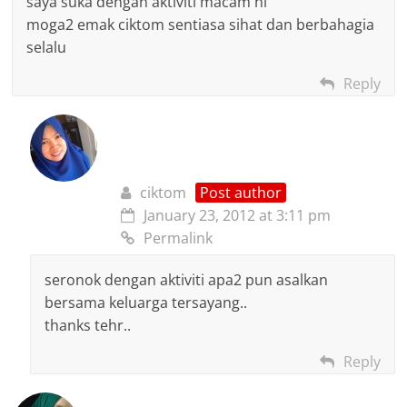
saya suka dengan aktiviti macam ni
moga2 emak ciktom sentiasa sihat dan berbahagia
selalu
Reply
ciktom
Post author
January 23, 2012 at 3:11 pm
Permalink
seronok dengan aktiviti apa2 pun asalkan
bersama keluarga tersayang..
thanks tehr..
Reply