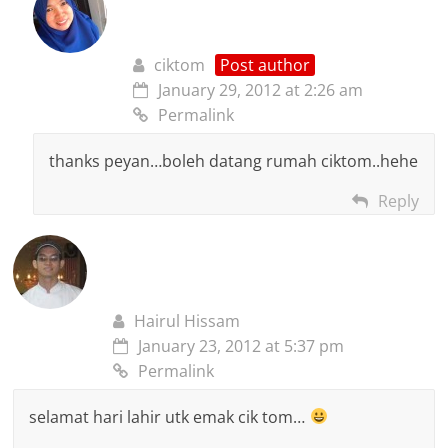
ciktom
Post author
January 29, 2012 at 2:26 am
Permalink
thanks peyan…boleh datang rumah ciktom..hehe
Reply
Hairul Hissam
January 23, 2012 at 5:37 pm
Permalink
selamat hari lahir utk emak cik tom…