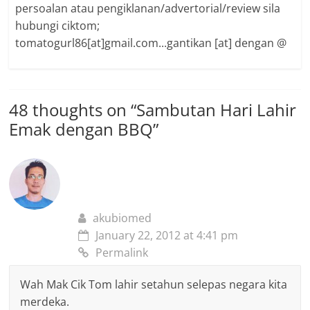
persoalan atau pengiklanan/advertorial/review sila
hubungi ciktom;
tomatogurl86[at]gmail.com...gantikan [at] dengan @
48 thoughts on “
Sambutan Hari Lahir
Emak dengan BBQ
”
akubiomed
January 22, 2012 at 4:41 pm
Permalink
Wah Mak Cik Tom lahir setahun selepas negara kita
merdeka.