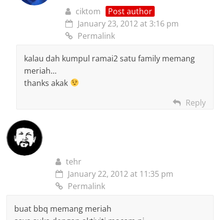
ciktom
Post author
January 23, 2012 at 3:16 pm
Permalink
kalau dah kumpul ramai2 satu family memang
meriah…
thanks akak
Reply
tehr
January 22, 2012 at 11:35 pm
Permalink
buat bbq memang meriah