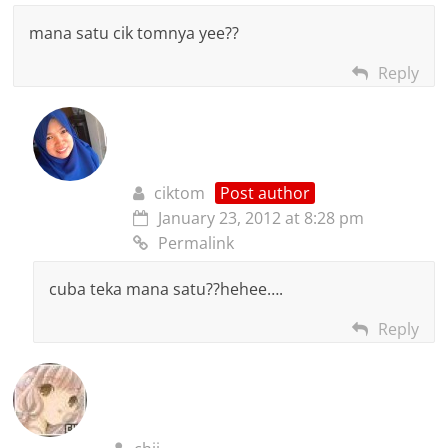
mana satu cik tomnya yee??
Reply
ciktom
Post author
January 23, 2012 at 8:28 pm
Permalink
cuba teka mana satu??hehee….
Reply