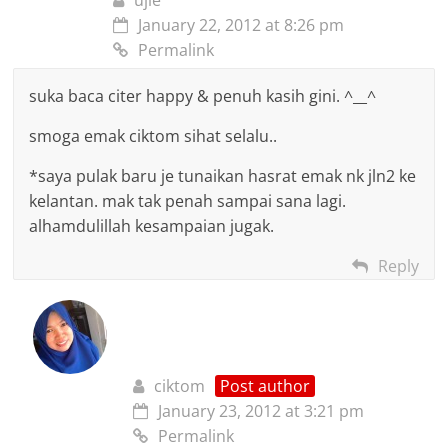
January 22, 2012 at 8:26 pm
Permalink
suka baca citer happy & penuh kasih gini. ^__^
smoga emak ciktom sihat selalu..
*saya pulak baru je tunaikan hasrat emak nk jln2 ke
kelantan. mak tak penah sampai sana lagi.
alhamdulillah kesampaian jugak.
Reply
ciktom
Post author
January 23, 2012 at 3:21 pm
Permalink