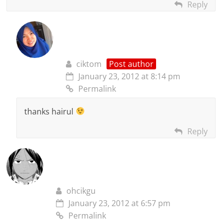
Reply
ciktom
Post author
January 23, 2012 at 8:14 pm
Permalink
thanks hairul
Reply
ohcikgu
January 23, 2012 at 6:57 pm
Permalink