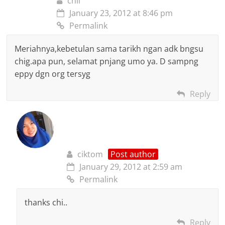
chii
January 23, 2012 at 8:46 pm
Permalink
Meriahnya,kebetulan sama tarikh ngan adk bngsu
chig.apa pun, selamat pnjang umo ya. D sampng
eppy dgn org tersyg
Reply
ciktom
Post author
January 29, 2012 at 2:59 am
Permalink
thanks chi..
Reply