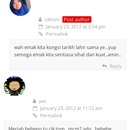
ciktom
Post author
January 23, 2012 at 2:54 pm
Permalink
wah emak kita kongsi tarikh lahir sama ye…yup
semoga emak kita sentiasa sihat dan kuat..amin..
Reply
yas
January 23, 2012 at 11:12 am
Permalink
Meriah bebeno tu cik tom…mcm2 ado…hehehe