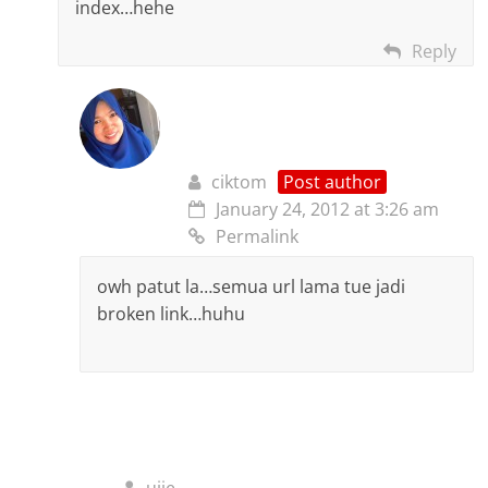
index…hehe
Reply
ciktom
Post author
January 24, 2012 at 3:26 am
Permalink
owh patut la…semua url lama tue jadi
broken link…huhu
ujie