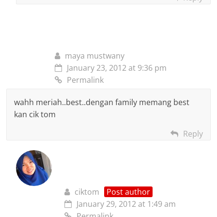
maya mustwany
January 23, 2012 at 9:36 pm
Permalink
wahh meriah..best..dengan family memang best
kan cik tom
Reply
ciktom
Post author
January 29, 2012 at 1:49 am
Permalink