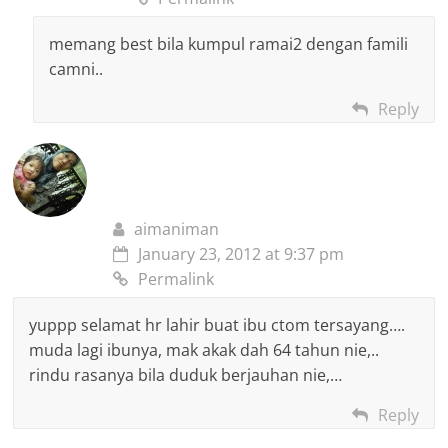
memang best bila kumpul ramai2 dengan famili
camni..
Reply
aimaniman
January 23, 2012 at 9:37 pm
Permalink
yuppp selamat hr lahir buat ibu ctom tersayang….
muda lagi ibunya, mak akak dah 64 tahun nie,..
rindu rasanya bila duduk berjauhan nie,…
Reply