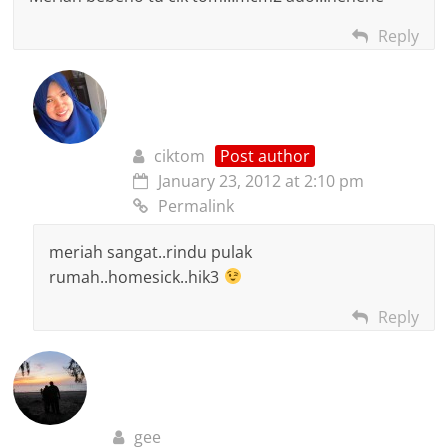
Reply
ciktom
Post author
January 23, 2012 at 2:10 pm
Permalink
meriah sangat..rindu pulak
rumah..homesick..hik3
Reply
gee