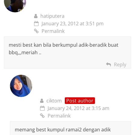
hatiputera
January 23, 2012 at 3:51 pm
Permalink
mesti best kan bila berkumpul adik-beradik buat
bbq,,,meriah ..
Reply
ciktom
Post author
January 24, 2012 at 3:15 am
Permalink
memang best kumpul ramai2 dengan adik