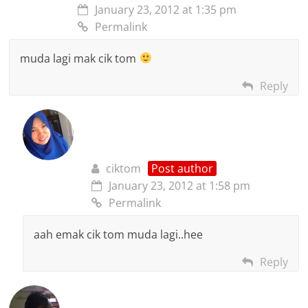
January 23, 2012 at 1:35 pm
Permalink
muda lagi mak cik tom
Reply
ciktom
Post author
January 23, 2012 at 1:58 pm
Permalink
aah emak cik tom muda lagi..hee
Reply