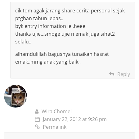
cik tom agak jarang share cerita personal sejak
ptghan tahun lepas..
byk entry information je..heee
thanks ujie…smoge ujie n emak juga sihat2
selalu..
alhamdulillah bagusnya tunaikan hasrat
emak..mmg anak yang baik..
Reply
Wira Chomel
January 22, 2012 at 9:26 pm
Permalink