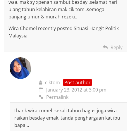
waa..mak sy xpenah sambut besday..selamat hari
ulang tahun kelahiran mak cik tom..semoga
panjang umur & murah rezeki..
Wira Chomel recently posted Situasi Hangit Politik
Malaysia
Reply
ciktom
Post author
January 23, 2012 at 3:00 pm
Permalink
thank wira comel..sekali tahun bagus juga wira
raikan besday emak..tanda penghargaan kat ibu
bapa…