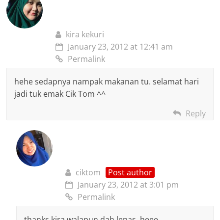
kira kekuri
January 23, 2012 at 12:41 am
Permalink
hehe sedapnya nampak makanan tu. selamat hari
jadi tuk emak Cik Tom ^^
Reply
ciktom
Post author
January 23, 2012 at 3:01 pm
Permalink
thanks kira walapun dah lepas..heee