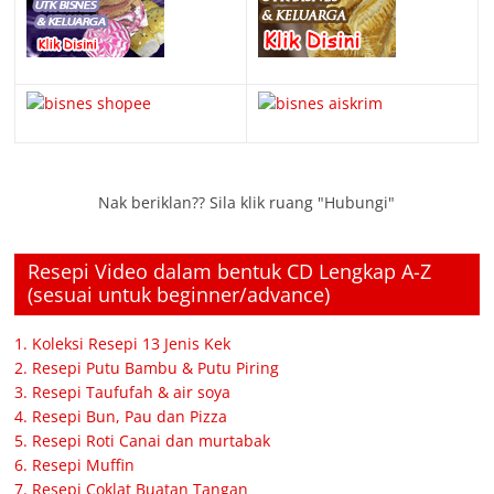
Nak beriklan?? Sila klik ruang "Hubungi"
Resepi Video dalam bentuk CD Lengkap A-Z
(sesuai untuk beginner/advance)
1. Koleksi Resepi 13 Jenis Kek
2. Resepi Putu Bambu & Putu Piring
3. Resepi Taufufah & air soya
4. Resepi Bun, Pau dan Pizza
5. Resepi Roti Canai dan murtabak
6. Resepi Muffin
7. Resepi Coklat Buatan Tangan