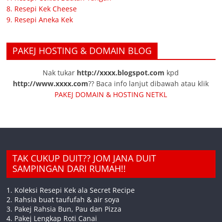
8. Resepi Kek Cheese
9. Resepi Aneka Kek
PAKEJ HOSTING & DOMAIN BLOG
Nak tukar
http://xxxx.blogspot.com
kpd
http://www.xxxx.com
?? Baca info lanjut dibawah atau klik
PAKEJ DOMAIN & HOSTING NETKL
TAK CUKUP DUIT?? JOM JANA DUIT
SAMPINGAN DARI RUMAH!!
1. Koleksi Resepi Kek ala Secret Recipe
2. Rahsia buat taufufah & air soya
3. Pakej Rahsia Bun, Pau dan Pizza
4. Pakej Lengkap Roti Canai