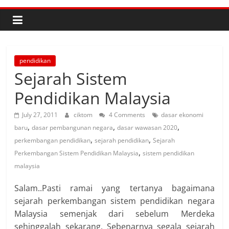
pendidikan
Sejarah Sistem
Pendidikan Malaysia
July 27, 2011
ciktom
4 Comments
dasar ekonomi
,
,
,
baru
dasar pembangunan negara
dasar wawasan 2020
,
,
perkembangan pendidikan
sejarah pendidikan
Sejarah
,
Perkembangan Sistem Pendidikan Malaysia
sistem pendidikan
malaysia
Salam..Pasti ramai yang tertanya bagaimana
sejarah perkembangan sistem pendidikan negara
Malaysia semenjak dari sebelum Merdeka
sehinggalah sekarang. Sebenarnya segala sejarah