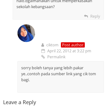
halo.bgaimanakah untuk memperkasakan
sekolah kebangsaan?
Reply
ciktom
Post author
April 22, 2012 at 3:22 pm
Permalink
sorry boleh tanya yang lebih pakar
ye..contoh pada sumber link yang cik tom
bagi.
Leave a Reply