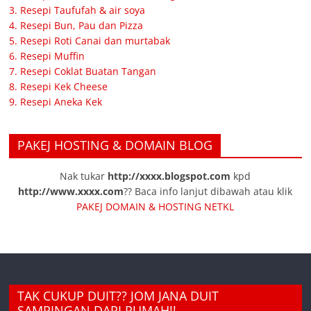
3. Resepi Taufufah & air soya
4. Resepi Bun, Pau dan Pizza
5. Resepi Roti Canai dan murtabak
6. Resepi Muffin
7. Resepi Coklat Buatan Tangan
8. Resepi Kek Cheese
9. Resepi Aneka Kek
PAKEJ HOSTING & DOMAIN BLOG
Nak tukar
http://xxxx.blogspot.com
kpd
http://www.xxxx.com
?? Baca info lanjut dibawah atau klik
PAKEJ DOMAIN & HOSTING NETKL
TAK CUKUP DUIT?? JOM JANA DUIT
SAMPINGAN DARI RUMAH!!