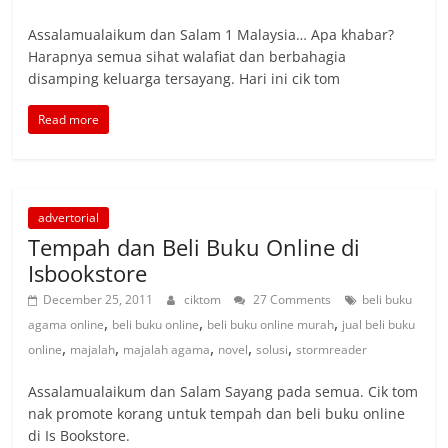
Assalamualaikum dan Salam 1 Malaysia… Apa khabar?
Harapnya semua sihat walafiat dan berbahagia
disamping keluarga tersayang. Hari ini cik tom
Read more
advertorial
Tempah dan Beli Buku Online di
Isbookstore
December 25, 2011
ciktom
27 Comments
beli buku
,
,
,
agama online
beli buku online
beli buku online murah
jual beli buku
,
,
,
,
,
online
majalah
majalah agama
novel
solusi
stormreader
Assalamualaikum dan Salam Sayang pada semua. Cik tom
nak promote korang untuk tempah dan beli buku online
di Is Bookstore.