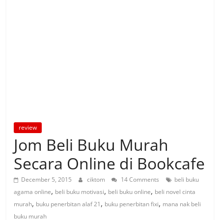
review
Jom Beli Buku Murah
Secara Online di Bookcafe
December 5, 2015
ciktom
14 Comments
beli buku
,
,
,
agama online
beli buku motivasi
beli buku online
beli novel cinta
,
,
,
murah
buku penerbitan alaf 21
buku penerbitan fixi
mana nak beli
buku murah