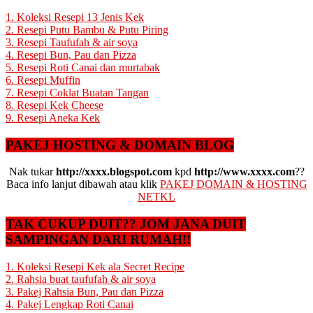
1. Koleksi Resepi 13 Jenis Kek
2. Resepi Putu Bambu & Putu Piring
3. Resepi Taufufah & air soya
4. Resepi Bun, Pau dan Pizza
5. Resepi Roti Canai dan murtabak
6. Resepi Muffin
7. Resepi Coklat Buatan Tangan
8. Resepi Kek Cheese
9. Resepi Aneka Kek
PAKEJ HOSTING & DOMAIN BLOG
Nak tukar
http://xxxx.blogspot.com
kpd
http://www.xxxx.com
??
Baca info lanjut dibawah atau klik
PAKEJ DOMAIN & HOSTING
NETKL
TAK CUKUP DUIT?? JOM JANA DUIT
SAMPINGAN DARI RUMAH!!
1. Koleksi Resepi Kek ala Secret Recipe
2. Rahsia buat taufufah & air soya
3. Pakej Rahsia Bun, Pau dan Pizza
4. Pakej Lengkap Roti Canai