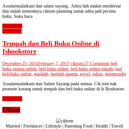
Assalamualaikum dan salam sayang.. Adira dah makin membesar
dan sudah semestinya ciktom planning untuk adira jadi pecinta
buku. Suka baca
Read more
advertorial
Tempah dan Beli Buku Online di
Isbookstore
December 25, 2011
February 7, 2017
ciktom
27 Comments
beli
buku agama online
,
beli buku online
,
beli buku online murah
,
jual
beli buku online
,
majalah
,
majalah agama
,
novel
,
solusi
,
stormreader
Assalamualaikum dan Salam Sayang pada semua. Cik tom nak
promote korang untuk tempah dan beli buku online di Is Bookstore.
Read more
Ciktom
Married | Freelancer | Lifestyle | Parenting Food | Health | Travel|