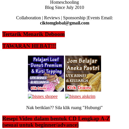
Homeschooling
Blog Since July 2010
Collaboration | Reviews | Sponsorship |Events Email:
ciktomglobal@gmail.com
Tertarik Menarik Deboom
TAWARAN HEBAT!!!
Nak beriklan?? Sila klik ruang "Hubungi"
Resepi Video dalam bentuk CD Lengkap A-Z
(sesuai untuk beginner/advance)