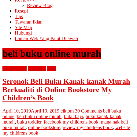
Review Blog
Resepi
Tips
Tawaran Iklan
Site Map
Hubungi
Laman Web Yang Patut Dilawati
beli buku online murah
diari cik tom
parenting
tips2
Seronok Beli Buku Kanak-kanak Murah
Berkualiti di Online Bookstore My
Children’s Book
April 10, 2019
April 10, 2019
ciktom
30 Comments
beli buku
online
,
beli buku online murah
,
buku bayi
,
buku kanak-kanak
murah
,
buku toddler
,
facebook my childrens book
,
mana nak beli
buku murah
,
online bookstore
,
review my childrens book
,
website
my childrens book