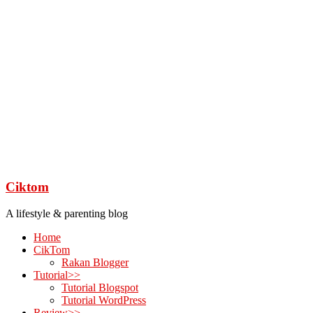
Ciktom
A lifestyle & parenting blog
Home
CikTom
Rakan Blogger
Tutorial>>
Tutorial Blogspot
Tutorial WordPress
Review>>