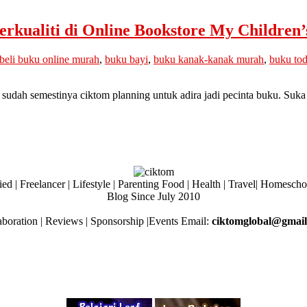
kualiti di Online Bookstore My Children’
beli buku online murah
,
buku bayi
,
buku kanak-kanak murah
,
buku tod
udah semestinya ciktom planning untuk adira jadi pecinta buku. Suka
ed | Freelancer | Lifestyle | Parenting Food | Health | Travel| Homesch
Blog Since July 2010
aboration | Reviews | Sponsorship |Events Email:
ciktomglobal@gmai