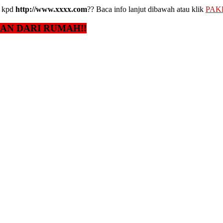
kpd
http://www.xxxx.com
?? Baca info lanjut dibawah atau klik
PAK
GAN DARI RUMAH!!