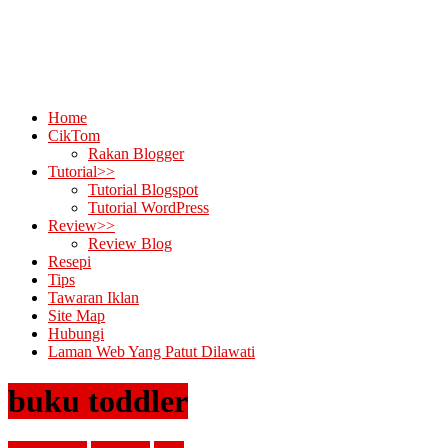
Home
CikTom
Rakan Blogger
Tutorial>>
Tutorial Blogspot
Tutorial WordPress
Review>>
Review Blog
Resepi
Tips
Tawaran Iklan
Site Map
Hubungi
Laman Web Yang Patut Dilawati
buku toddler