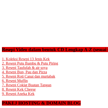
Resepi Video dalam bentuk CD Lengkap A-Z (sesuai 
1. Koleksi Resepi 13 Jenis Kek
2. Resepi Putu Bambu & Putu Piring
3. Resepi Taufufah & air soya
4. Resepi Bun, Pau dan Pizza
5. Resepi Roti Canai dan murtabak
6. Resepi Muffin
7. Resepi Coklat Buatan Tangan
8. Resepi Kek Cheese
9. Resepi Aneka Kek
PAKEJ HOSTING & DOMAIN BLOG