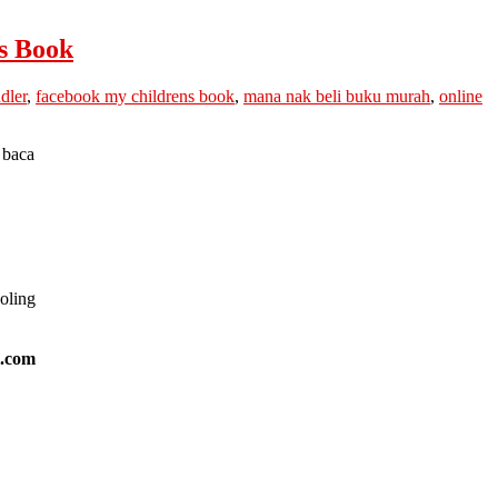
s Book
dler
,
facebook my childrens book
,
mana nak beli buku murah
,
online
 baca
ooling
l.com