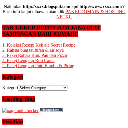
Nak tukar
http://xxxx.blogspot.com
kpd
http://www.xxxx.com
??
Baca info lanjut dibawah atau klik
PAKEJ DOMAIN & HOSTING
NETKL
TAK CUKUP DUIT?? JOM JANA DUIT
SAMPINGAN DARI RUMAH!!
1. Koleksi Resepi Kek ala Secret Recipe
2. Rahsia buat taufufah & air soya
3. Pakej Rahsia Bun, Pau dan Pizza
4. Pakej Lengkap Roti Canai
5. Pakej Lengkap Putu Bambu & Piring
Kategori
Kategori
Ranking Blog
Penafian