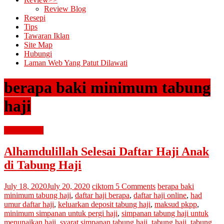
Review Blog
Resepi
Tips
Tawaran Iklan
Site Map
Hubungi
Laman Web Yang Patut Dilawati
berapa baki minimum tabung
haji
diari cik tom
Alhamdulillah Selesai Daftar Haji Anak
di Tabung Haji
July 18, 2020
July 20, 2020
ciktom
5 Comments
berapa baki
minimum tabung haji
,
daftar haji berapa
,
daftar haji online
,
had
umur daftar haji
,
keluarkan deposit tabung haji
,
maksud pkpp
,
minimum simpanan untuk pergi haji
,
simpanan tabung haji untuk
menunaikan haji
,
syarat simpanan tabung haji
,
tabung haji
,
tabung