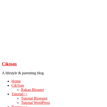
Ciktom
A lifestyle & parenting blog
Home
CikTom
Rakan Blogger
Tutorial>>
Tutorial Blogspot
Tutorial WordPress
Review>>