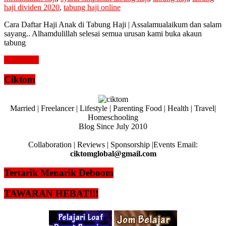
haji dividen 2020
,
tabung haji online
Cara Daftar Haji Anak di Tabung Haji | Assalamualaikum dan salam
sayang.. Alhamdulillah selesai semua urusan kami buka akaun
tabung
Read more
Ciktom
Married | Freelancer | Lifestyle | Parenting Food | Health | Travel|
Homeschooling
Blog Since July 2010
Collaboration | Reviews | Sponsorship |Events Email:
ciktomglobal@gmail.com
Tertarik Menarik Deboom
TAWARAN HEBAT!!!