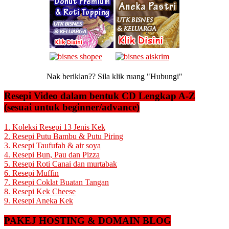
Nak beriklan?? Sila klik ruang "Hubungi"
Resepi Video dalam bentuk CD Lengkap A-Z
(sesuai untuk beginner/advance)
1. Koleksi Resepi 13 Jenis Kek
2. Resepi Putu Bambu & Putu Piring
3. Resepi Taufufah & air soya
4. Resepi Bun, Pau dan Pizza
5. Resepi Roti Canai dan murtabak
6. Resepi Muffin
7. Resepi Coklat Buatan Tangan
8. Resepi Kek Cheese
9. Resepi Aneka Kek
PAKEJ HOSTING & DOMAIN BLOG