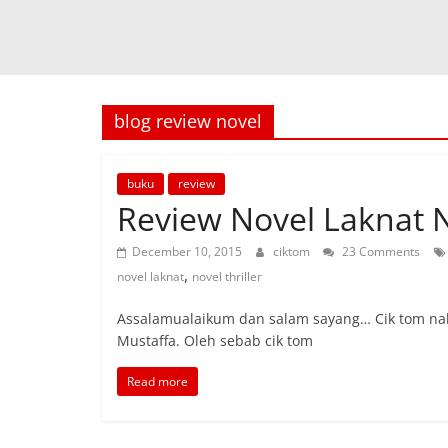
blog review novel
buku
review
Review Novel Laknat 
December 10, 2015
ciktom
23 Comments
,
novel laknat
novel thriller
Assalamualaikum dan salam sayang… Cik tom nak 
Mustaffa. Oleh sebab cik tom
Read more