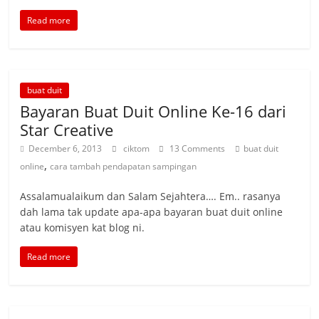
Read more
buat duit
Bayaran Buat Duit Online Ke-16 dari
Star Creative
December 6, 2013
ciktom
13 Comments
buat duit
,
online
cara tambah pendapatan sampingan
Assalamualaikum dan Salam Sejahtera…. Em.. rasanya
dah lama tak update apa-apa bayaran buat duit online
atau komisyen kat blog ni.
Read more