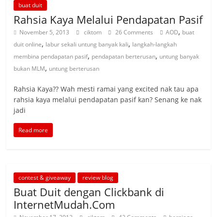
buat duit
Rahsia Kaya Melalui Pendapatan Pasif
,
November 5, 2013
ciktom
26 Comments
AOD
buat
,
,
duit online
labur sekali untung banyak kali
langkah-langkah
,
,
membina pendapatan pasif
pendapatan berterusan
untung banyak
,
bukan MLM
untung berterusan
Rahsia Kaya?? Wah mesti ramai yang excited nak tau apa
rahsia kaya melalui pendapatan pasif kan? Senang ke nak
jadi
Read more
contest & giveaway
review blog
Buat Duit dengan Clickbank di
InternetMudah.Com