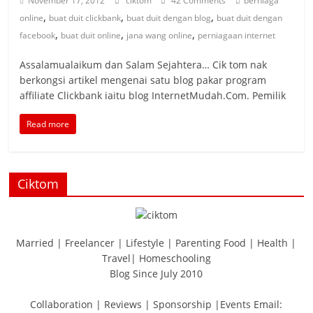
November 17, 2012
ciktom
42 Comments
berniaga
,
,
,
online
buat duit clickbank
buat duit dengan blog
buat duit dengan
,
,
,
facebook
buat duit online
jana wang online
perniagaan internet
Assalamualaikum dan Salam Sejahtera… Cik tom nak
berkongsi artikel mengenai satu blog pakar program
affiliate Clickbank iaitu blog InternetMudah.Com. Pemilik
Read more
Ciktom
Married | Freelancer | Lifestyle | Parenting Food | Health |
Travel| Homeschooling
Blog Since July 2010
Collaboration | Reviews | Sponsorship |Events Email: