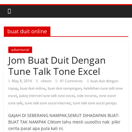
buat duit online
advertorial
Jom Buat Duit Dengan
Tune Talk Tone Excel
May 8, 2014
ciktom
41 Comments
buat duit dengan
,
,
,
topup
buat duit online
buat duit sampingan
kelebihan tune talk tone
,
,
,
excel
pakej internet tune talk tone excel
side income
tone excel
,
,
tune talk
tune talk tone excel internet
tune talk tone excel penipu
GAJAH DI SEBERANG NAMPAK,SEMUT DIHADAPAN BUAT-
BUAT TAK NAMPAK Ciktom tahu mesti uuoollss nak pikir
cerita pasal apa pula kali ni.