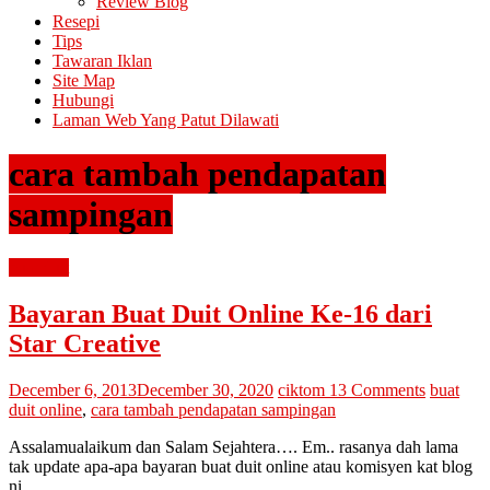
Review Blog
Resepi
Tips
Tawaran Iklan
Site Map
Hubungi
Laman Web Yang Patut Dilawati
cara tambah pendapatan
sampingan
buat duit
Bayaran Buat Duit Online Ke-16 dari
Star Creative
December 6, 2013
December 30, 2020
ciktom
13 Comments
buat
duit online
,
cara tambah pendapatan sampingan
Assalamualaikum dan Salam Sejahtera…. Em.. rasanya dah lama
tak update apa-apa bayaran buat duit online atau komisyen kat blog
ni.