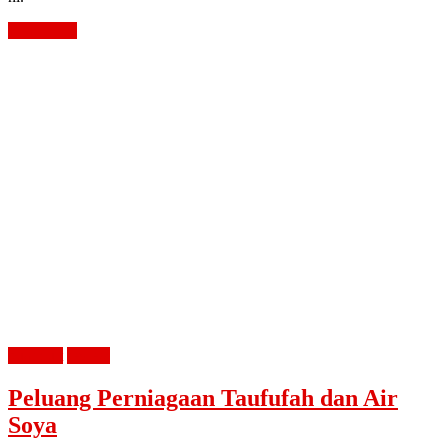
Read more
buat duit
review
Peluang Perniagaan Taufufah dan Air
Soya