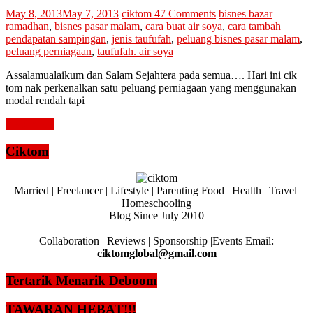
May 8, 2013
May 7, 2013
ciktom
47 Comments
bisnes bazar
ramadhan
,
bisnes pasar malam
,
cara buat air soya
,
cara tambah
pendapatan sampingan
,
jenis taufufah
,
peluang bisnes pasar malam
,
peluang perniagaan
,
taufufah. air soya
Assalamualaikum dan Salam Sejahtera pada semua…. Hari ini cik
tom nak perkenalkan satu peluang perniagaan yang menggunakan
modal rendah tapi
Read more
Ciktom
Married | Freelancer | Lifestyle | Parenting Food | Health | Travel|
Homeschooling
Blog Since July 2010
Collaboration | Reviews | Sponsorship |Events Email:
ciktomglobal@gmail.com
Tertarik Menarik Deboom
TAWARAN HEBAT!!!