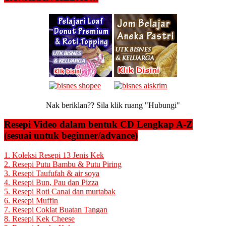
Nak beriklan?? Sila klik ruang "Hubungi"
Resepi Video dalam bentuk CD Lengkap A-Z
(sesuai untuk beginner/advance)
1. Koleksi Resepi 13 Jenis Kek
2. Resepi Putu Bambu & Putu Piring
3. Resepi Taufufah & air soya
4. Resepi Bun, Pau dan Pizza
5. Resepi Roti Canai dan murtabak
6. Resepi Muffin
7. Resepi Coklat Buatan Tangan
8. Resepi Kek Cheese