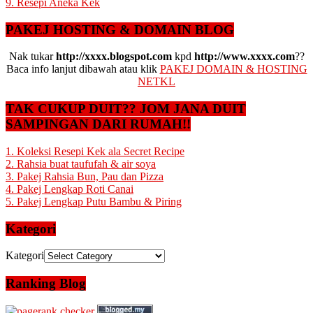
9. Resepi Aneka Kek
PAKEJ HOSTING & DOMAIN BLOG
Nak tukar
http://xxxx.blogspot.com
kpd
http://www.xxxx.com
??
Baca info lanjut dibawah atau klik
PAKEJ DOMAIN & HOSTING
NETKL
TAK CUKUP DUIT?? JOM JANA DUIT
SAMPINGAN DARI RUMAH!!
1. Koleksi Resepi Kek ala Secret Recipe
2. Rahsia buat taufufah & air soya
3. Pakej Rahsia Bun, Pau dan Pizza
4. Pakej Lengkap Roti Canai
5. Pakej Lengkap Putu Bambu & Piring
Kategori
Kategori
Ranking Blog