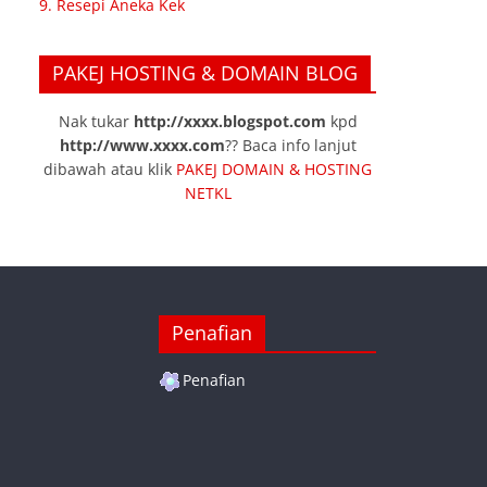
9. Resepi Aneka Kek
PAKEJ HOSTING & DOMAIN BLOG
Nak tukar
http://xxxx.blogspot.com
kpd
http://www.xxxx.com
?? Baca info lanjut
dibawah atau klik
PAKEJ DOMAIN & HOSTING
NETKL
Penafian
Penafian