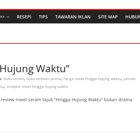
>>
RESEPI
TIPS
TAWARAN IKLAN
SITE MAP
HUBUN
 Hujung Waktu”
,
,
,
buku seram
buku terbitan prima
harga novel hingga hujung waktu
penulis
,
ktu
sinopsis novel hingga hujung waktu
review novel seram tajuk “Hingga Hujung Waktu” bukan drama