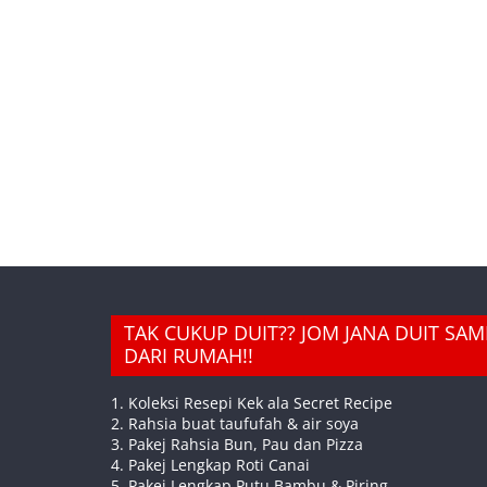
TAK CUKUP DUIT?? JOM JANA DUIT SA
DARI RUMAH!!
1. Koleksi Resepi Kek ala Secret Recipe
2. Rahsia buat taufufah & air soya
3. Pakej Rahsia Bun, Pau dan Pizza
4. Pakej Lengkap Roti Canai
5. Pakej Lengkap Putu Bambu & Piring