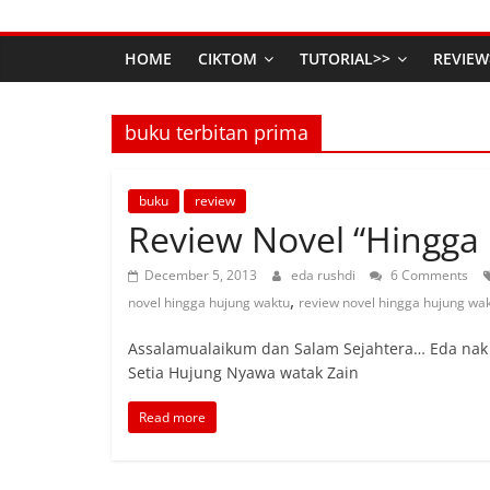
HOME
CIKTOM
TUTORIAL>>
REVIEW
buku terbitan prima
buku
review
Review Novel “Hingga
December 5, 2013
eda rushdi
6 Comments
,
novel hingga hujung waktu
review novel hingga hujung wa
Assalamualaikum dan Salam Sejahtera… Eda nak 
Setia Hujung Nyawa watak Zain
Read more