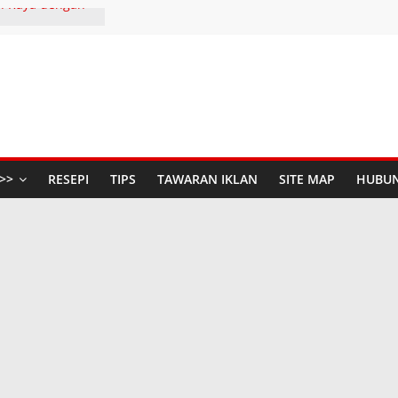
n Raya dengan
pada Nebulizer
Dengan Diffenz
SERIES AND
 S
447H / 2026
aya Anda di The
udio Baru di
>>
RESEPI
TIPS
TAWARAN IKLAN
SITE MAP
HUBUN