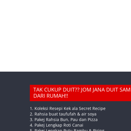
TAK CUKUP DUIT?? JOM JANA DUIT SA
DARI RUMAH!!
1. Koleksi Resepi Kek ala Secret Recipe
2. Rahsia buat taufufah & air soya
3. Pakej Rahsia Bun, Pau dan Pizza
4. Pakej Lengkap Roti Canai
5. Pakej Lengkap Putu Bambu & Piring