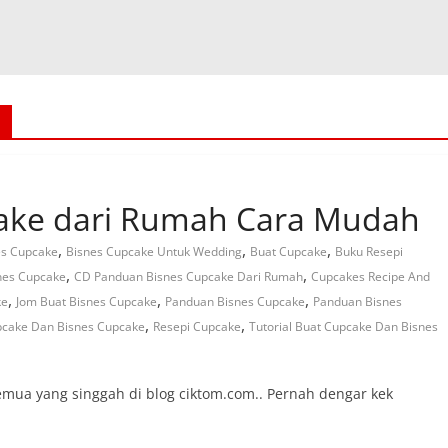
ake dari Rumah Cara Mudah
,
,
,
es Cupcake
Bisnes Cupcake Untuk Wedding
Buat Cupcake
Buku Resepi
,
,
nes Cupcake
CD Panduan Bisnes Cupcake Dari Rumah
Cupcakes Recipe And
,
,
,
ke
Jom Buat Bisnes Cupcake
Panduan Bisnes Cupcake
Panduan Bisnes
,
,
pcake Dan Bisnes Cupcake
Resepi Cupcake
Tutorial Buat Cupcake Dan Bisnes
mua yang singgah di blog ciktom.com.. Pernah dengar kek