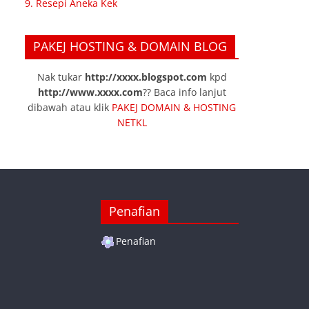
9. Resepi Aneka Kek
PAKEJ HOSTING & DOMAIN BLOG
Nak tukar
http://xxxx.blogspot.com
kpd
http://www.xxxx.com
?? Baca info lanjut
dibawah atau klik
PAKEJ DOMAIN & HOSTING
NETKL
Penafian
Penafian