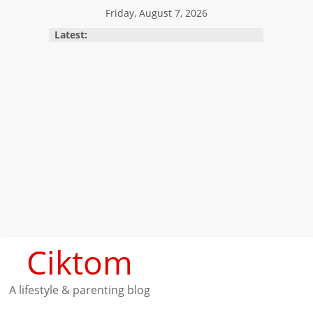
Skip
Friday, August 7, 2026
to
Latest:
content
Ciktom
A lifestyle & parenting blog