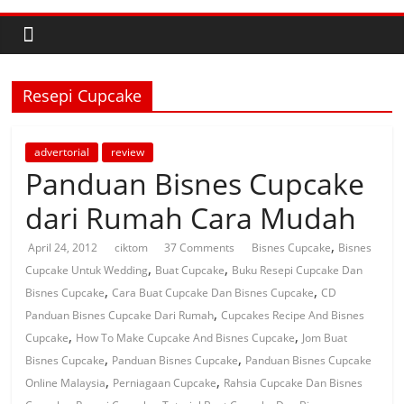
Resepi Cupcake
advertorial
review
Panduan Bisnes Cupcake
dari Rumah Cara Mudah
,
April 24, 2012
ciktom
37 Comments
Bisnes Cupcake
Bisnes
,
,
Cupcake Untuk Wedding
Buat Cupcake
Buku Resepi Cupcake Dan
,
,
Bisnes Cupcake
Cara Buat Cupcake Dan Bisnes Cupcake
CD
,
Panduan Bisnes Cupcake Dari Rumah
Cupcakes Recipe And Bisnes
,
,
Cupcake
How To Make Cupcake And Bisnes Cupcake
Jom Buat
,
,
Bisnes Cupcake
Panduan Bisnes Cupcake
Panduan Bisnes Cupcake
,
,
Online Malaysia
Perniagaan Cupcake
Rahsia Cupcake Dan Bisnes