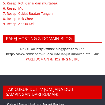
5. Resepi Roti Canai dan murtabak
6. Resepi Muffin
7. Resepi Coklat Buatan Tangan
8. Resepi Kek Cheese
9. Resepi Aneka Kek
PAKEJ HOSTING & DOMAIN BLOG
Nak tukar
http://xxxx.blogspot.com
kpd
http://www.xxxx.com
?? Baca info lanjut dibawah atau klik
PAKEJ DOMAIN & HOSTING NETKL
TAK CUKUP DUIT?? JOM JANA DUIT
SAMPINGAN DARI RUMAH!!
1. Koleksi Resepi Kek ala Secret Recipe