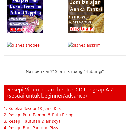
Nak beriklan?? Sila klik ruang "Hubungi"
Resepi Video dalam bentuk CD Lengkap A-Z
(sesuai untuk beginner/advance)
1. Koleksi Resepi 13 Jenis Kek
2. Resepi Putu Bambu & Putu Piring
3. Resepi Taufufah & air soya
4. Resepi Bun, Pau dan Pizza